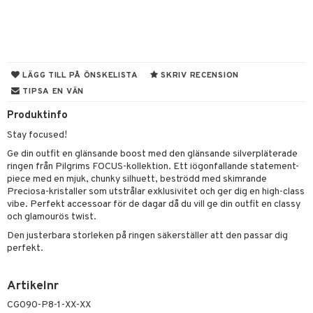
er shave lotion
inser
 & Gelé
cialprodukter
ling produkter
essärer
chgelé & tvål
 de cologne
UE
ymprodukter
lbehör
oncremer
ndvård
 de toilette
nique
änst
ling
borttagning
tset
p 10
LÄGG TILL PÅ ÖNSKELISTA
SKRIV RECENSION
 & svar
TIPSA EN VÄN
produkter
produkter
g 1: Rengöring
rd
produkt
Produktinfo
göring
cialprodukter
g 2: Exfoliering
oliering och masker
p
elningen
Stay focused!
rum
g 3: Fukt
tvård
sh
Ge din outfit en glänsande boost med den glänsande silverpläterade
tik
gg & Mustasch
ringen från Pilgrims FOCUS-kollektion. Ett iögonfallande statement-
d- och kroppsvård
n
matics Elixir
dd
piece med en mjuk, chunky silhuett, beströdd med skimrande
produkter
Preciosa-kristaller som utstrålar exklusivitet och ger dig en high-class
n- och läppvård
cealer
yx
skydd
n
vibe. Perfekt accessoar för de dagar då du vill ge din outfit en classy
cialprodukter
och glamourös twist.
göring
liner
nique Happy
teg till män
Den justerbara storleken på ringen säkerställer att den passar dig
rum
ndation
nique Happy For Men
oliering
perfekt.
pstift
t och skydd
Artikelnr
gloss
dvård
CG090-P8-1-XX-XX