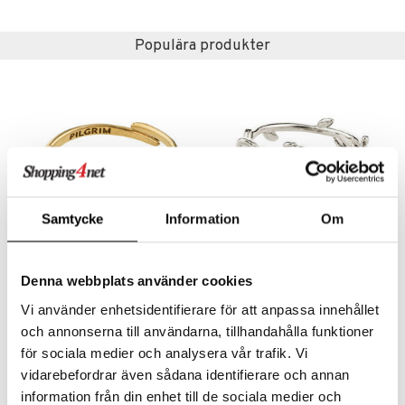
liner
ning och rengöring
e-up penslar
Populära produkter
cara
onskugga
mer
er
Samtycke
Information
Om
27254-2004 LARKIN Ring
61261-6004 AJANI Ring
Denna webbplats använder cookies
PILGRIM
PILGRIM
Vi använder enhetsidentifierare för att anpassa innehållet
379
399
kr
kr
och annonserna till användarna, tillhandahålla funktioner
för sociala medier och analysera vår trafik. Vi
vidarebefordrar även sådana identifierare och annan
information från din enhet till de sociala medier och