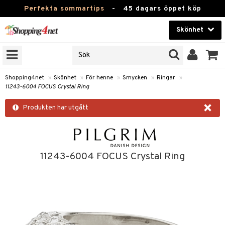
Perfekta sommartips
-
45 dagars öppet köp
Skönhet
RKEN
Skönhet
M BRANDS
T
Kontaktlinser
Shopping4net
»
Skönhet
»
För henne
»
Smycken
»
Ringar
»
11243-6004 FOCUS Crystal Ring
JER
Hälsokost
×
ODUKTER
Produkten har utgått
Apotek
TKORT
Fitness
e
Hem & Inredning
11243-6004 FOCUS Crystal Ring
Leksaker, Barn & Baby
essoarer
rd
Varumärken
lsam
iktscremer
tika
Kampanjer
star / Kammar
 hy
iktsvård
t Set
vård