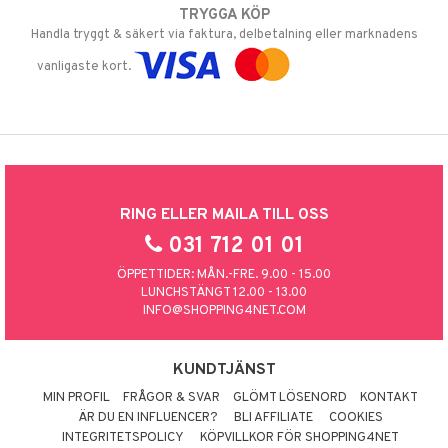
TRYGGA KÖP
Handla tryggt & säkert via faktura, delbetalning eller marknadens
vanligaste kort.
RING ELLER MAILA TILL OSS
031 712 01 01
ÖPPETTIDER: MÅN.-FRE. 9.00 - 15.00
LUNCHSTÄNGT 12.00 - 13.00
INFO@SHOPPING4NET.COM
KUNDTJÄNST
MIN PROFIL
FRÅGOR & SVAR
GLÖMT LÖSENORD
KONTAKT
ÄR DU EN INFLUENCER?
BLI AFFILIATE
COOKIES
INTEGRITETSPOLICY
KÖPVILLKOR FÖR SHOPPING4NET