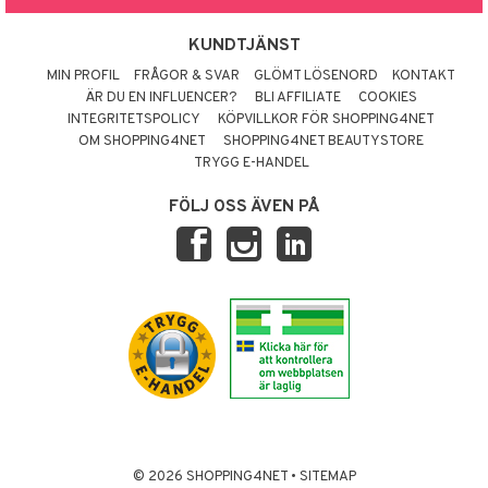
KUNDTJÄNST
MIN PROFIL
FRÅGOR & SVAR
GLÖMT LÖSENORD
KONTAKT
ÄR DU EN INFLUENCER?
BLI AFFILIATE
COOKIES
INTEGRITETSPOLICY
KÖPVILLKOR FÖR SHOPPING4NET
OM SHOPPING4NET
SHOPPING4NET BEAUTYSTORE
TRYGG E-HANDEL
FÖLJ OSS ÄVEN PÅ
© 2026 SHOPPING4NET
•
SITEMAP