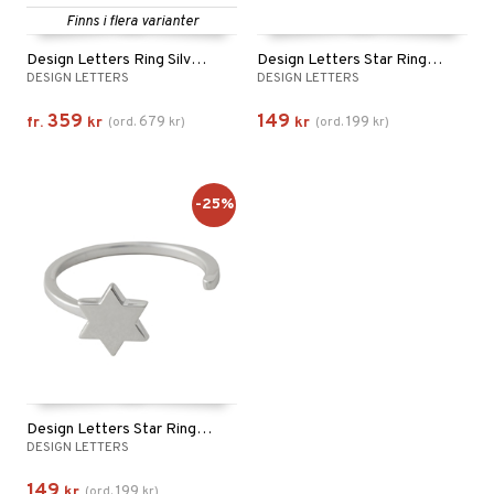
Finns i flera varianter
Design Letters Ring Silver A-Z
Design Letters Star Ring Gold
DESIGN LETTERS
DESIGN LETTERS
359
149
679
199
fr.
kr
(
ord.
kr
)
kr
(
ord.
kr
)
-25%
Design Letters Star Ring Silver
DESIGN LETTERS
149
199
kr
(
ord.
kr
)