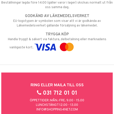
Beställningar lagda före 14:00 (gäller varor i lager) skickas normalt ut från
oss samma dag.
GODKÄND AV LÄKEMEDELSVERKET
EU-logotypen är symbolen som visar att vi är godkända av
Läkemedelsverket gällande försäljning av läkemedel.
TRYGGA KÖP
Handla tryggt & säkert via faktura, delbetalning eller marknadens
vanligaste kort.
RING ELLER MAILA TILL OSS
031 712 01 01
ÖPPETTIDER: MÅN.-FRE. 9.00 - 15.00
LUNCHSTÄNGT 12.00 - 13.00
INFO@SHOPPING4NET.COM