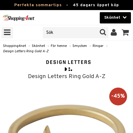
Perfekta sommartips
-
45 dagars öppet köp
Skönhet
RKEN
Skönhet
M BRANDS
T
Kontaktlinser
Shopping4net
»
Skönhet
»
För henne
»
Smycken
»
Ringar
»
Design Letters Ring Gold A-Z
JER
Hälsokost
ODUKTER
Apotek
TKORT
Design Letters Ring Gold A-Z
Fitness
e
Hem & Inredning
-45%
Leksaker, Barn & Baby
essoarer
rd
Varumärken
lsam
iktscremer
tika
Kampanjer
star / Kammar
 hy
iktsvård
t Set
vård