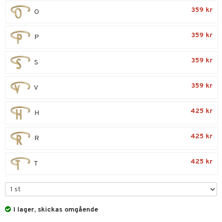
liner
ning och rengöring
359 kr
O
e-up penslar
cara
359 kr
P
onskugga
359 kr
S
mer
er
359 kr
V
425 kr
H
425 kr
R
425 kr
T
I lager, skickas omgående