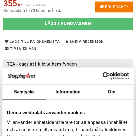
355
kr
(
ord.
649
kr
)
FRI FRAKT!
Delbetala från 72 kr per månad.
LÄGG I KUNDVAGNEN
LÄGG TILL PÅ ÖNSKELISTA
SKRIV RECENSION
TIPSA EN VÄN
REA - dags att klicka hem fynden
Passa på att fynda under vår stora rea. Just
nu är varuhuset fyllt med fantastiska
reapriser på mängder av spännande
produkter!
Samtycke
Information
Om
Rean pågår fram till 31/8-2026, men var
snabb - dina favoritprodukter kan fort ta slut!
Denna webbplats använder cookies
TILL REAN »
Vi använder enhetsidentifierare för att anpassa innehållet
och annonserna till användarna, tillhandahålla funktioner
Produktinfo