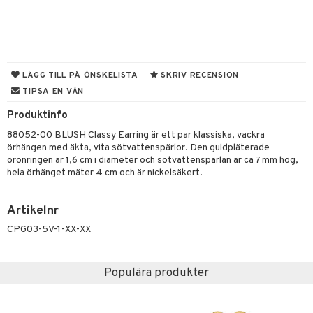
er shave lotion
inser
 & Gelé
cialprodukter
ling produkter
essärer
chgelé & tvål
 de cologne
UE
ymprodukter
lbehör
oncremer
ndvård
 de toilette
nique
änst
ling
borttagning
tset
p 10
LÄGG TILL PÅ ÖNSKELISTA
SKRIV RECENSION
 & svar
TIPSA EN VÄN
produkter
produkter
g 1: Rengöring
rd
produkt
Produktinfo
göring
cialprodukter
g 2: Exfoliering
oliering och masker
p
elningen
88052-00 BLUSH Classy Earring är ett par klassiska, vackra
rum
g 3: Fukt
tvård
sh
örhängen med äkta, vita sötvattenspärlor. Den guldpläterade
tik
öronringen är 1,6 cm i diameter och sötvattenspärlan är ca 7 mm hög,
gg & Mustasch
d- och kroppsvård
n
matics Elixir
dd
hela örhänget mäter 4 cm och är nickelsäkert.
produkter
n- och läppvård
cealer
yx
skydd
n
Artikelnr
cialprodukter
göring
liner
nique Happy
teg till män
CPG03-5V-1-XX-XX
rum
ndation
nique Happy For Men
oliering
pstift
t och skydd
Populära produkter
gloss
dvård