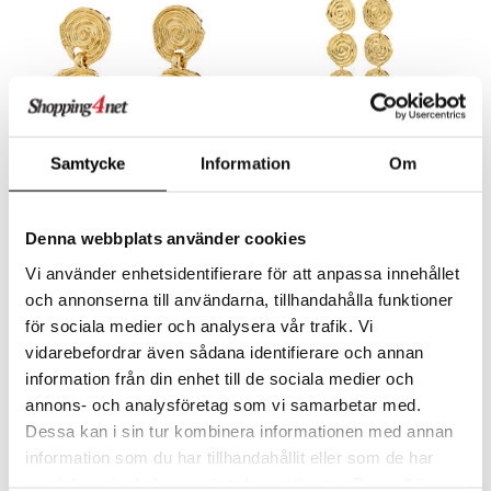
liner
ning och rengöring
e-up penslar
cara
onskugga
mer
Samtycke
Information
Om
er
10261-2013 Air Earrings
10261-2023 Air Long Earrings
PILGRIM
PILGRIM
Denna webbplats använder cookies
Vi använder enhetsidentifierare för att anpassa innehållet
449
549
kr
kr
och annonserna till användarna, tillhandahålla funktioner
för sociala medier och analysera vår trafik. Vi
vidarebefordrar även sådana identifierare och annan
-28%
information från din enhet till de sociala medier och
annons- och analysföretag som vi samarbetar med.
Dessa kan i sin tur kombinera informationen med annan
information som du har tillhandahållit eller som de har
samlat in när du har använt deras tjänster. Du godkänner