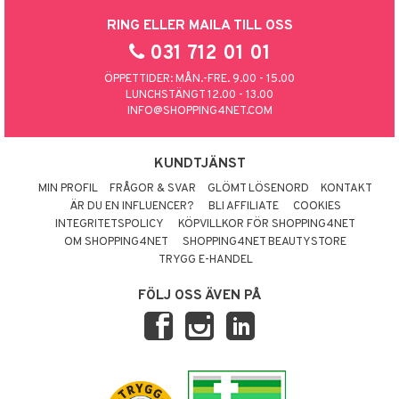
RING ELLER MAILA TILL OSS
031 712 01 01
ÖPPETTIDER: MÅN.-FRE. 9.00 - 15.00
LUNCHSTÄNGT 12.00 - 13.00
INFO@SHOPPING4NET.COM
KUNDTJÄNST
MIN PROFIL
FRÅGOR & SVAR
GLÖMT LÖSENORD
KONTAKT
ÄR DU EN INFLUENCER?
BLI AFFILIATE
COOKIES
INTEGRITETSPOLICY
KÖPVILLKOR FÖR SHOPPING4NET
OM SHOPPING4NET
SHOPPING4NET BEAUTYSTORE
TRYGG E-HANDEL
FÖLJ OSS ÄVEN PÅ