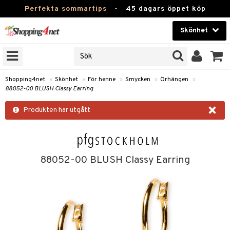
Perfekta sommartips
-
45 dagars öppet köp
Skönhet
RKEN
Skönhet
M BRANDS
T
Kontaktlinser
Shopping4net
»
Skönhet
»
För henne
»
Smycken
»
Örhängen
»
88052-00 BLUSH Classy Earring
JER
Hälsokost
×
ODUKTER
Produkten har utgått
Apotek
TKORT
Fitness
e
Hem & Inredning
88052-00 BLUSH Classy Earring
Leksaker, Barn & Baby
essoarer
rd
Varumärken
lsam
iktscremer
tika
Kampanjer
star / Kammar
 hy
iktsvård
t Set
vård