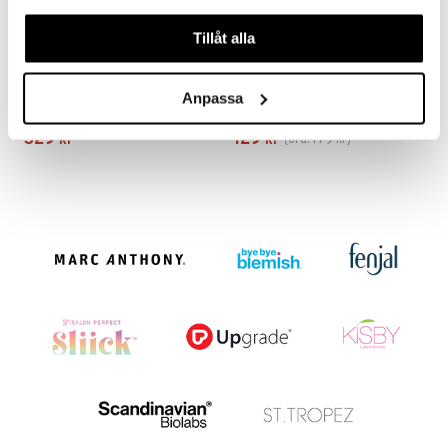
våra cookies vid fortsatt användande av vår webbplats.
Tillåt alla
11251-6013 TIDE Hoop Earrings
12242-6003 SEA Chain Earrings
Anpassa
PILGRIM
PILGRIM
329
129
179
kr
kr
(
ord.
kr
)