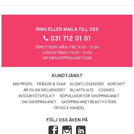
RING ELLER MAILA TILL OSS
031 712 01 01
ÖPPETTIDER: MÅN.-FRE. 9.00 - 15.00
LUNCHSTÄNGT 12.00 - 13.00
INFO@SHOPPING4NET.COM
KUNDTJÄNST
MIN PROFIL
FRÅGOR & SVAR
GLÖMT LÖSENORD
KONTAKT
ÄR DU EN INFLUENCER?
BLI AFFILIATE
COOKIES
INTEGRITETSPOLICY
KÖPVILLKOR FÖR SHOPPING4NET
OM SHOPPING4NET
SHOPPING4NET BEAUTYSTORE
TRYGG E-HANDEL
FÖLJ OSS ÄVEN PÅ