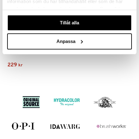
information som du har tillhandahållit eller som de har
samlat in när du har använt deras tjänster. Du godkänner
våra cookies vid fortsatt användande av vår webbplats.
Tillåt alla
Anpassa
60251- 4003 SOPHIA Earrings
PILGRIM
229
kr