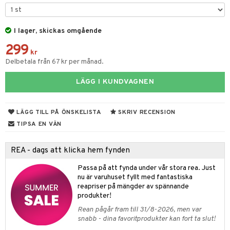
er shave lotion
inser
 & Gelé
cialprodukter
ling produkter
essärer
chgelé & tvål
 de cologne
UE
ymprodukter
I lager, skickas omgående
lbehör
oncremer
ndvård
 de toilette
nique
änst
299
ling
borttagning
tset
kr
p 10
Delbetala från 67 kr per månad.
 & svar
produkter
produkter
g 1: Rengöring
rd
produkt
LÄGG I KUNDVAGNEN
göring
cialprodukter
g 2: Exfoliering
oliering och masker
p
elningen
rum
g 3: Fukt
tvård
sh
LÄGG TILL PÅ ÖNSKELISTA
SKRIV RECENSION
tik
gg & Mustasch
TIPSA EN VÄN
d- och kroppsvård
n
matics Elixir
dd
produkter
n- och läppvård
cealer
yx
skydd
n
REA - dags att klicka hem fynden
cialprodukter
göring
liner
nique Happy
teg till män
Passa på att fynda under vår stora rea. Just
nu är varuhuset fyllt med fantastiska
rum
ndation
nique Happy For Men
oliering
reapriser på mängder av spännande
pstift
produkter!
t och skydd
Rean pågår fram till 31/8-2026, men var
gloss
dvård
snabb - dina favoritprodukter kan fort ta slut!