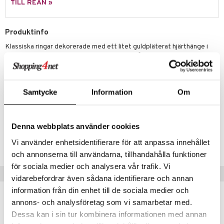
liner
ning och rengöring
TILL REAN »
e-up penslar
Produktinfo
cara
Klassiska ringar dekorerade med ett litet guldpläterat hjärthänge i
onskugga
organisk design. De har ett lättanvänt klicklås och är gjorda av 99 %
återvunnet material.
mer
Längd: 22 mm
er
Samtycke
Information
Om
Artikelnr
CG152-P8-1-XX-XX
Denna webbplats använder cookies
Vi använder enhetsidentifierare för att anpassa innehållet
Lägsta pris senaste 30 dagarna: 299 kr
och annonserna till användarna, tillhandahålla funktioner
för sociala medier och analysera vår trafik. Vi
Tips till dig
vidarebefordrar även sådana identifierare och annan
information från din enhet till de sociala medier och
annons- och analysföretag som vi samarbetar med.
Dessa kan i sin tur kombinera informationen med annan