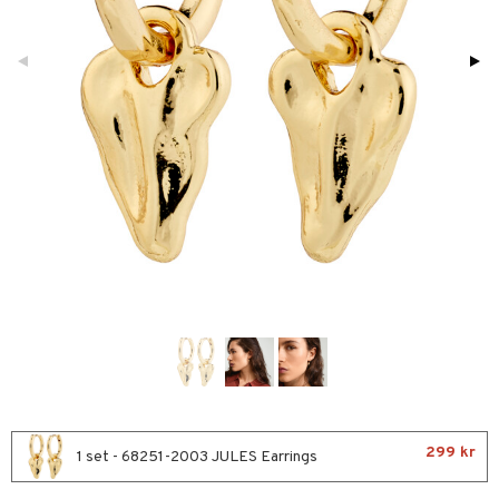
ktriska stylingverktyg
slig hy
iktsvatten
n utan sol
d
produkter
m
t Set
mal hy
n makeup remover
tset
nzer & Highlighter
ppar
ylotion
y spray
en
avfall
r hy
göring
borttagning
cealer
lm
glar
n utan sol
tljus & Rumsdoft
mband
färg
ker
gad Dagcreme
ppenna
naglar
on
odorant
 de cologne
sband
kur
essärer
ndation
pglans
ellack
liner / Kajal
lbehör
chgelé & tvål
 de parfum
hängen
ackning
oncremer
mer
pstift
elvård
nsar
e-up
vård
 de toilette
gar
ve-in balsam
ling
er
mover
ögonfransar
iga
t Set
tset
om
hampo
rum
uge
lbehör
cara
cetter
ndvård
ling
produkter
onbryn
borttagning
lsam
apotek
rd
dukter
ns & Antifrizz
rschampo
cialprodukter
onskugga
ppsolja
ktriska trimmers
iktscremer
gon
vård
ärer
spray
mma & Baby
avfall
n utan sol
ylotion
e
m
kar
ling
299 kr
färg
1 set - 68251-2003 JULES Earrings
tset
n utan sol
er shave balm
pa
rmeskydd
produkter
hampo
sk
odorant