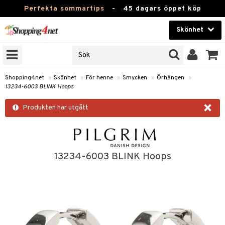
Perfekta sommartips
-
45 dagars öppet köp
Skönhet
RKEN
Skönhet
M BRANDS
T
Kontaktlinser
Shopping4net
»
Skönhet
»
För henne
»
Smycken
»
Örhängen
»
13234-6003 BLINK Hoops
JER
Hälsokost
×
ODUKTER
Produkten har utgått
Apotek
TKORT
Fitness
e
Hem & Inredning
13234-6003 BLINK Hoops
Leksaker, Barn & Baby
essoarer
rd
Varumärken
lsam
iktscremer
tika
Kampanjer
star / Kammar
 hy
iktsvård
t Set
vård