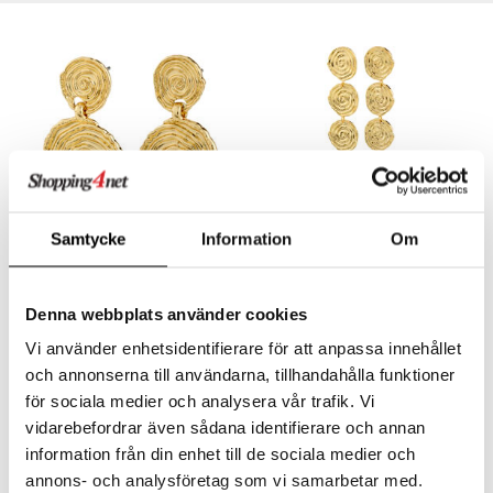
liner
ning och rengöring
e-up penslar
cara
onskugga
mer
er
Samtycke
Information
Om
10261-2013 Air Earrings
10261-2023 Air Long Earrings
PILGRIM
PILGRIM
Denna webbplats använder cookies
449
549
kr
kr
Vi använder enhetsidentifierare för att anpassa innehållet
och annonserna till användarna, tillhandahålla funktioner
för sociala medier och analysera vår trafik. Vi
-28%
vidarebefordrar även sådana identifierare och annan
information från din enhet till de sociala medier och
annons- och analysföretag som vi samarbetar med.