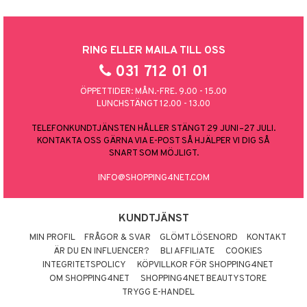
RING ELLER MAILA TILL OSS
031 712 01 01
ÖPPETTIDER: MÅN.-FRE. 9.00 - 15.00
LUNCHSTÄNGT 12.00 - 13.00
TELEFONKUNDTJÄNSTEN HÅLLER STÄNGT 29 JUNI–27 JULI.
KONTAKTA OSS GÄRNA VIA E-POST SÅ HJÄLPER VI DIG SÅ
SNART SOM MÖJLIGT.
INFO@SHOPPING4NET.COM
KUNDTJÄNST
MIN PROFIL
FRÅGOR & SVAR
GLÖMT LÖSENORD
KONTAKT
ÄR DU EN INFLUENCER?
BLI AFFILIATE
COOKIES
INTEGRITETSPOLICY
KÖPVILLKOR FÖR SHOPPING4NET
OM SHOPPING4NET
SHOPPING4NET BEAUTYSTORE
TRYGG E-HANDEL