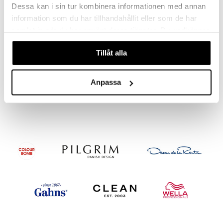
Dessa kan i sin tur kombinera informationen med annan
information som du har tillhandahållit eller som de har
samlat in när du har använt deras tjänster. Du godkänner
våra cookies vid fortsatt användande av vår webbplats.
Tillåt alla
11251-6013 TIDE Hoop Earrings
12242-6003 SEA Chain Earrings
PILGRIM
PILGRIM
Anpassa
329
129
179
kr
kr
(
ord.
kr
)