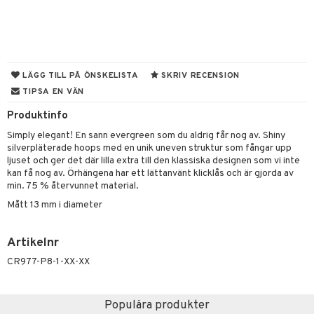
er shave lotion
inser
 & Gelé
cialprodukter
ling produkter
essärer
chgelé & tvål
 de cologne
UE
ymprodukter
lbehör
oncremer
ndvård
 de toilette
nique
änst
ling
borttagning
tset
p 10
LÄGG TILL PÅ ÖNSKELISTA
SKRIV RECENSION
 & svar
TIPSA EN VÄN
produkter
produkter
g 1: Rengöring
rd
produkt
Produktinfo
göring
cialprodukter
g 2: Exfoliering
oliering och masker
p
elningen
Simply elegant! En sann evergreen som du aldrig får nog av. Shiny
rum
g 3: Fukt
tvård
sh
silverpläterade hoops med en unik uneven struktur som fångar upp
tik
ljuset och ger det där lilla extra till den klassiska designen som vi inte
gg & Mustasch
d- och kroppsvård
n
matics Elixir
dd
kan få nog av. Örhängena har ett lättanvänt klicklås och är gjorda av
min. 75 % återvunnet material.
produkter
n- och läppvård
cealer
yx
skydd
n
Mått 13 mm i diameter
cialprodukter
göring
liner
nique Happy
teg till män
Artikelnr
rum
ndation
nique Happy For Men
oliering
CR977-P8-1-XX-XX
pstift
t och skydd
gloss
dvård
Populära produkter