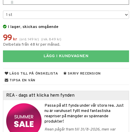
er shave lotion
inser
 & Gelé
cialprodukter
ling produkter
essärer
chgelé & tvål
 de cologne
UE
ymprodukter
lbehör
oncremer
ndvård
 de toilette
nique
änst
I lager, skickas omgående
ling
borttagning
tset
p 10
99
 & svar
kr
produkter
produkter
(
ord.
149
kr
)
(
rek.
849
kr
)
g 1: Rengöring
rd
Delbetala från 48 kr per månad.
produkt
göring
cialprodukter
g 2: Exfoliering
oliering och masker
p
LÄGG I KUNDVAGNEN
elningen
rum
g 3: Fukt
tvård
sh
tik
gg & Mustasch
d- och kroppsvård
n
matics Elixir
dd
LÄGG TILL PÅ ÖNSKELISTA
SKRIV RECENSION
produkter
TIPSA EN VÄN
n- och läppvård
cealer
yx
skydd
n
cialprodukter
göring
liner
nique Happy
teg till män
REA - dags att klicka hem fynden
rum
ndation
nique Happy For Men
oliering
Passa på att fynda under vår stora rea. Just
nu är varuhuset fyllt med fantastiska
pstift
t och skydd
reapriser på mängder av spännande
produkter!
gloss
dvård
Rean pågår fram till 31/8-2026, men var