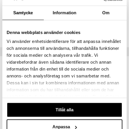
Artikelnr
Samtycke
Information
Om
CDL83-TDG-1-SI-XX
Denna webbplats använder cookies
Lägsta pris senaste 30 dagarna: 99 kr
Vi använder enhetsidentifierare för att anpassa innehållet
och annonserna till användarna, tillhandahålla funktioner
Populära produkter
för sociala medier och analysera vår trafik. Vi
vidarebefordrar även sådana identifierare och annan
information från din enhet till de sociala medier och
annons- och analysföretag som vi samarbetar med.
Dessa kan i sin tur kombinera informationen med annan
information som du har tillhandahållit eller som de har
samlat in när du har använt deras tjänster. Du godkänner
våra cookies vid fortsatt användande av vår webbplats.
Tillåt alla
11251-6011 TIDE Heart Necklace
15252-2011 BREEZE Necklace 2-in-1 Set
Anpassa