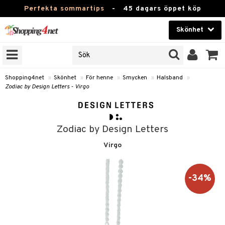
Perfekta sommartips
-
45 dagars öppet köp
Skönhet
RKEN
Skönhet
M BRANDS
T
Kontaktlinser
Shopping4net
»
Skönhet
»
För henne
»
Smycken
»
Halsband
»
Zodiac by Design Letters - Virgo
JER
Hälsokost
ODUKTER
Apotek
TKORT
Zodiac by Design Letters
Fitness
Virgo
e
Hem & Inredning
Leksaker, Barn & Baby
-34%
essoarer
rd
Varumärken
lsam
iktscremer
tika
Kampanjer
star / Kammar
 hy
iktsvård
t Set
vård