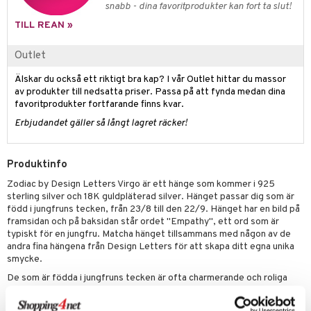
liner
ning och rengöring
snabb - dina favoritprodukter kan fort ta slut!
e-up penslar
TILL REAN »
cara
Outlet
onskugga
Älskar du också ett riktigt bra kap? I vår Outlet hittar du massor
av produkter till nedsatta priser. Passa på att fynda medan dina
mer
favoritprodukter fortfarande finns kvar.
er
Erbjudandet gäller så långt lagret räcker!
Produktinfo
Zodiac by Design Letters Virgo är ett hänge som kommer i 925
sterling silver och 18K guldpläterad silver. Hänget passar dig som är
född i jungfruns tecken, från 23/8 till den 22/9. Hänget har en bild på
framsidan och på baksidan står ordet "Empathy", ett ord som är
typiskt för en jungfru. Matcha hänget tillsammans med någon av de
andra fina hängena från Design Letters för att skapa ditt egna unika
smycke.
De som är födda i jungfruns tecken är ofta charmerande och roliga
personer. De är arbetsmyror med ett analytiskt sinne och ett öga för
detaljer.