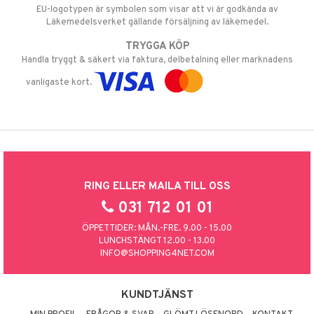
EU-logotypen är symbolen som visar att vi är godkända av
Läkemedelsverket gällande försäljning av läkemedel.
TRYGGA KÖP
Handla tryggt & säkert via faktura, delbetalning eller marknadens
vanligaste kort.
RING ELLER MAILA TILL OSS
031 712 01 01
ÖPPETTIDER: MÅN.-FRE. 9.00 - 15.00
LUNCHSTÄNGT 12.00 - 13.00
INFO@SHOPPING4NET.COM
KUNDTJÄNST