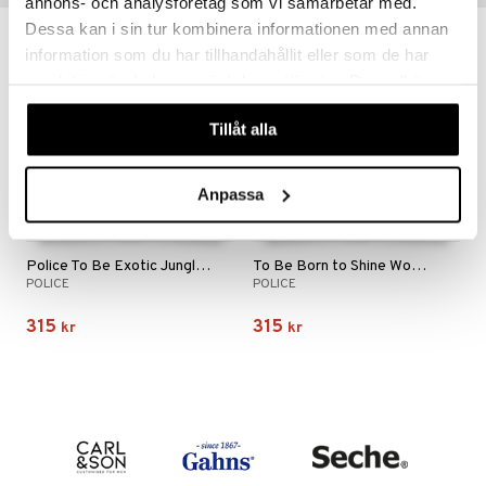
annons- och analysföretag som vi samarbetar med.
Dessa kan i sin tur kombinera informationen med annan
information som du har tillhandahållit eller som de har
samlat in när du har använt deras tjänster. Du godkänner
våra cookies vid fortsatt användande av vår webbplats.
Tillåt alla
Anpassa
Police To Be Exotic Jungle Woman - Eau de parfum
To Be Born to Shine Woman - Eau de parfum
POLICE
POLICE
315
315
kr
kr