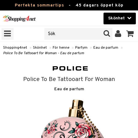
Perfekta sommartips
-
45 dagars öppet köp
Skönhet
RKEN
Skönhet
M BRANDS
T
Kontaktlinser
Shopping4net
»
Skönhet
»
För henne
»
Parfym
»
Eau de parfum
»
Police To Be Tattooart For Woman - Eau de parfum
JER
Hälsokost
ODUKTER
Apotek
TKORT
Police To Be Tattooart For Woman
Fitness
Eau de parfum
e
Hem & Inredning
Leksaker, Barn & Baby
essoarer
rd
Varumärken
lsam
iktscremer
tika
Kampanjer
star / Kammar
 hy
iktsvård
t Set
vård