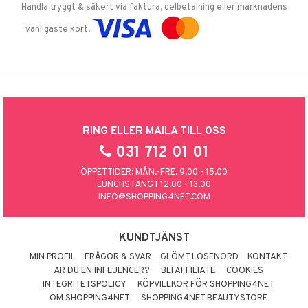
Handla tryggt & säkert via faktura, delbetalning eller marknadens
vanligaste kort.
RING ELLER MAILA TILL OSS
031 712 01 01
ÖPPETTIDER: MÅN.-FRE. 9.00 - 15.00
LUNCHSTÄNGT 12.00 - 13.00
INFO@SHOPPING4NET.COM
KUNDTJÄNST
MIN PROFIL
FRÅGOR & SVAR
GLÖMT LÖSENORD
KONTAKT
ÄR DU EN INFLUENCER?
BLI AFFILIATE
COOKIES
INTEGRITETSPOLICY
KÖPVILLKOR FÖR SHOPPING4NET
OM SHOPPING4NET
SHOPPING4NET BEAUTYSTORE