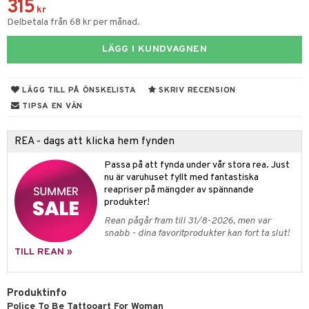
e
m
315
kr
 & Gelé
cialprodukter
färg
tset
n utan sol
Delbetala från 68 kr per månad.
er shave balm
pa
ymprodukter
hampo
sk
odorant
er shave lotion
inser
LÄGG I KUNDVAGNEN
ling produkter
essärer
chgelé & tvål
 de cologne
UE
LÄGG TILL PÅ ÖNSKELISTA
SKRIV RECENSION
lbehör
oncremer
ndvård
 de toilette
nique
änst
TIPSA EN VÄN
ling
borttagning
tset
p 10
 & svar
produkter
produkter
REA - dags att klicka hem fynden
g 1: Rengöring
rd
produkt
göring
cialprodukter
Passa på att fynda under vår stora rea. Just
g 2: Exfoliering
oliering och masker
p
nu är varuhuset fyllt med fantastiska
elningen
rum
reapriser på mängder av spännande
g 3: Fukt
tvård
sh
produkter!
tik
gg & Mustasch
d- och kroppsvård
n
matics Elixir
dd
Rean pågår fram till 31/8-2026, men var
snabb - dina favoritprodukter kan fort ta slut!
produkter
n- och läppvård
cealer
yx
skydd
n
TILL REAN »
cialprodukter
göring
liner
nique Happy
teg till män
rum
ndation
nique Happy For Men
oliering
Produktinfo
Police To Be Tattooart For Woman