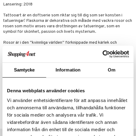
pstift
t och skydd
Lansering: 2018
gloss
dvård
Tattooart är en doftserie som riktar sig till dig som ser konsten i
tatueringar! Flaskorna är dekorativa och målade med vackra rosor och
liner
ning och rengöring
rosen som motiv anses vara drottningen av tatueringar, som en
e-up penslar
symbol för skönhet, passion och livets mysterium.
cara
Rosor är i den ”kvinnliga världen” förknippade med kärlek och
passion. Tattooart for Her är en blommig och pudrig doft med söta
onskugga
och fruktiga inslag, som gör att man nästan vill äta upp den!
mer
Toppnot:
äppelblom, fresia, plommon, lönnsirap
Samtycke
Information
Om
Hjärtnot:
jasmin, viol, vildros, heliotrop
er
Basnot:
sandelträ, cederträ, marshmallows, mysk
Denna webbplats använder cookies
Artikelnr
CPC14-P3-40-XX-XX
Vi använder enhetsidentifierare för att anpassa innehållet
och annonserna till användarna, tillhandahålla funktioner
Lägsta pris senaste 30 dagarna: 219 kr
för sociala medier och analysera vår trafik. Vi
vidarebefordrar även sådana identifierare och annan
information från din enhet till de sociala medier och
Tips till dig