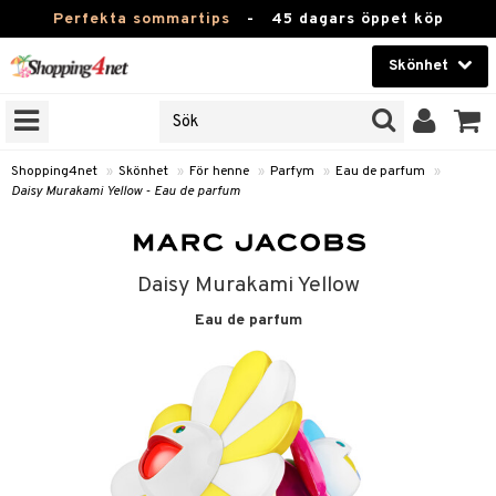
Perfekta sommartips
-
45 dagars öppet köp
Skönhet
RKEN
Skönhet
M BRANDS
T
Kontaktlinser
Shopping4net
»
Skönhet
»
För henne
»
Parfym
»
Eau de parfum
»
Daisy Murakami Yellow - Eau de parfum
JER
Hälsokost
ODUKTER
Apotek
TKORT
Daisy Murakami Yellow
Fitness
Eau de parfum
e
Hem & Inredning
Leksaker, Barn & Baby
essoarer
rd
Varumärken
lsam
iktscremer
tika
Kampanjer
star / Kammar
 hy
iktsvård
t Set
vård