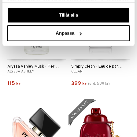
samlat in när du har använt deras tjänster. Du godkänner
-32%
våra cookies vid fortsatt användande av vår webbplats.
Tillåt alla
Anpassa
Alyssa Ashley Musk - Perfume Oil
Simply Clean - Eau de parfum
ALYSSA ASHLEY
CLEAN
115
399
589
kr
kr
(
ord.
kr
)
gåva på köpet!