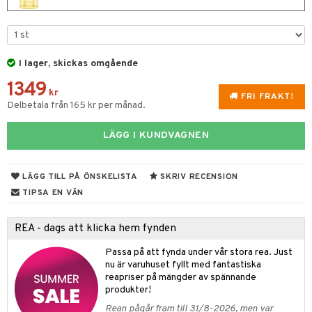
e
m
 & Gelé
cialprodukter
färg
tset
n utan sol
er shave balm
pa
ymprodukter
hampo
sk
odorant
er shave lotion
inser
I lager, skickas omgående
ling produkter
essärer
chgelé & tvål
 de cologne
UE
1349
lbehör
kr
oncremer
ndvård
 de toilette
nique
FRI FRAKT!
Delbetala från 165 kr per månad.
änst
ling
borttagning
tset
p 10
 & svar
LÄGG I KUNDVAGNEN
produkter
produkter
g 1: Rengöring
rd
produkt
göring
cialprodukter
g 2: Exfoliering
oliering och masker
p
LÄGG TILL PÅ ÖNSKELISTA
SKRIV RECENSION
elningen
rum
g 3: Fukt
TIPSA EN VÄN
tvård
sh
tik
gg & Mustasch
d- och kroppsvård
n
matics Elixir
dd
REA - dags att klicka hem fynden
produkter
n- och läppvård
cealer
yx
skydd
n
Passa på att fynda under vår stora rea. Just
cialprodukter
göring
nu är varuhuset fyllt med fantastiska
liner
nique Happy
teg till män
reapriser på mängder av spännande
rum
ndation
nique Happy For Men
produkter!
oliering
Rean pågår fram till 31/8-2026, men var