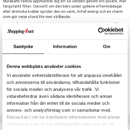
Murakami Yellow uppmuntrar dig att se världen genom ett ljusare, mer
färgstarkt filter. Oavsett om den bärs under gyllene eftermiddagar
eller drömska kvällar sprider den en varm, livfull energi och en charm
som gör varje stund lite mer strålande.
Den strålande gula flaskan pryds av en iögonfallande kork där två
ikoniska blommor möts: Murakamis färgstarka signaturblomma och
Marc Jacobs klassiska Daisy. Tillsammans bildar de en harmonisk
explosion av färg, glädje och fantasi – ett drömlikt uttryck som känns
både tidlöst och elektriskt modernt.
Samtycke
Information
Om
Toppnoter
: Mandarin, grapefrukt, rosépeppar, kumquat
Hjärtnoter
: Jordgubbe, hallon, gardenia, rosenknopp
Basnoter
: Cederträ, pralin
Denna webbplats använder cookies
Vi använder enhetsidentifierare för att anpassa innehållet
Artikelnr
och annonserna till användarna, tillhandahålla funktioner
CMJ34-MJ-50-XX-XX
för sociala medier och analysera vår trafik. Vi
vidarebefordrar även sådana identifierare och annan
Lägsta pris senaste 30 dagarna: 1349 kr
information från din enhet till de sociala medier och
annons- och analysföretag som vi samarbetar med.
Dessa kan i sin tur kombinera informationen med annan
Populära produkter
information som du har tillhandahållit eller som de har