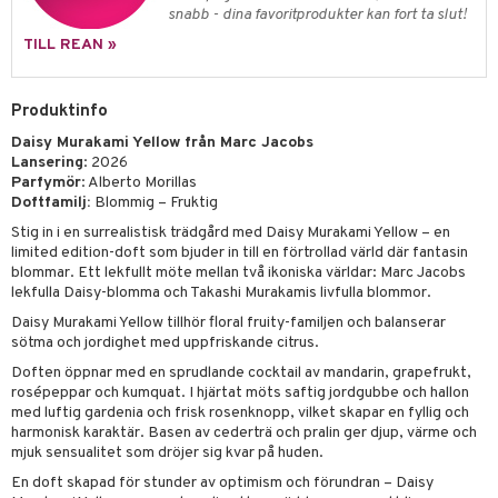
pstift
t och skydd
snabb - dina favoritprodukter kan fort ta slut!
gloss
dvård
TILL REAN »
liner
ning och rengöring
Produktinfo
e-up penslar
Daisy Murakami Yellow från Marc Jacobs
cara
Lansering
: 2026
Parfymör
: Alberto Morillas
onskugga
Doftfamilj:
Blommig – Fruktig
mer
Stig in i en surrealistisk trädgård med Daisy Murakami Yellow – en
limited edition-doft som bjuder in till en förtrollad värld där fantasin
er
blommar. Ett lekfullt möte mellan två ikoniska världar: Marc Jacobs
lekfulla Daisy-blomma och Takashi Murakamis livfulla blommor.
Daisy Murakami Yellow tillhör floral fruity-familjen och balanserar
sötma och jordighet med uppfriskande citrus.
Doften öppnar med en sprudlande cocktail av mandarin, grapefrukt,
rosépeppar och kumquat. I hjärtat möts saftig jordgubbe och hallon
med luftig gardenia och frisk rosenknopp, vilket skapar en fyllig och
harmonisk karaktär. Basen av cederträ och pralin ger djup, värme och
mjuk sensualitet som dröjer sig kvar på huden.
En doft skapad för stunder av optimism och förundran – Daisy