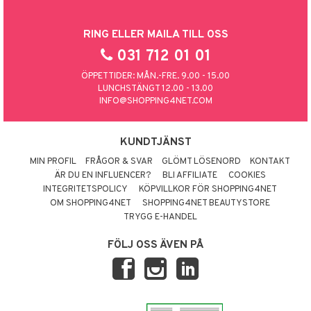
RING ELLER MAILA TILL OSS
031 712 01 01
ÖPPETTIDER: MÅN.-FRE. 9.00 - 15.00
LUNCHSTÄNGT 12.00 - 13.00
INFO@SHOPPING4NET.COM
KUNDTJÄNST
MIN PROFIL
FRÅGOR & SVAR
GLÖMT LÖSENORD
KONTAKT
ÄR DU EN INFLUENCER?
BLI AFFILIATE
COOKIES
INTEGRITETSPOLICY
KÖPVILLKOR FÖR SHOPPING4NET
OM SHOPPING4NET
SHOPPING4NET BEAUTYSTORE
TRYGG E-HANDEL
FÖLJ OSS ÄVEN PÅ