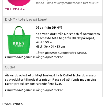
pstift
t och skydd
snabb - dina favoritprodukter kan fort ta slut!
gloss
dvård
TILL REAN »
liner
ning och rengöring
DKNY - tote bag på köpet
e-up penslar
Gåva från DKNY!
cara
Köp valfri doft från DKNY och få sommarens
fräschaste tote bag från DKNY på köpet,
onskugga
värd 400 kr.
Mått: 36 x 31 x 13 cm
mer
Gåvan placeras automatiskt i kassan.
er
Erbjudandet gäller så långt lagret räcker.
Outlet
Älskar du också ett riktigt bra kap? I vår Outlet hittar du massor
av produkter till nedsatta priser. Passa på att fynda medan dina
favoritprodukter fortfarande finns kvar.
Erbjudandet gäller så långt lagret räcker!
Produktinfo