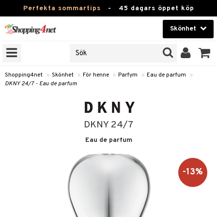
Perfekta sommartips
-
45 dagars öppet köp
Skönhet
RKEN
Skönhet
M BRANDS
T
Kontaktlinser
Shopping4net
»
Skönhet
»
För henne
»
Parfym
»
Eau de parfum
»
DKNY 24/7 - Eau de parfum
JER
Hälsokost
ODUKTER
Apotek
TKORT
DKNY 24/7
Fitness
Eau de parfum
e
Hem & Inredning
Leksaker, Barn & Baby
-13%
essoarer
rd
Varumärken
lsam
iktscremer
tika
Kampanjer
star / Kammar
 hy
iktsvård
t Set
vård