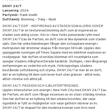
DKNY 24/7
Lansering
: 2024
Parfymör
: Frank Voelkl
Doftfamilj
: Blommig – Träig – Mysk
DKNY 24/7 EDP - INSPIRERAD AV STADEN SOM ALDRIG SOVER
DKNY 24/7 är en texturerad blommig doft som är inspirerad av
staden som aldrig sover. Kliv in i New Yorks pulserande rytm med
DKNY 24/7 Eau de Parfum, en doft som är lika dynamisk som staden
själv. Den här unika blandningen fångar den ostoppbara energin i
metropolen där drömmar skapas från morgon till kväll. Upplev den
uppiggande rusningen på Times Square med en elektrisk explosion av
rosépeppar. När doften utvecklas blommar ett rosenhjärta som
speglar stadens mångfacetterade karaktär. Slutligen, i den långvariga
omfamningen av cederträ och mysk, förkroppsligas stadens
bestående sofistikering och styrka. DKNY 24/7 är mer än en doft;
det är en hyllning till dem som lever livet utan gränser - alltid redo,
alltid i rörelse och alltid på.
DKNY 24/7: PASSION OCH SJÄLVFÖRTROENDE.
Upplev intensiteten och energin i New York City med DKNY 24/7 Eau
de Parfum, en doft som fångar essensen av en stad i ständig rörelse.
Den här doften är en hyllning till den urbana livsstilen, där varje
ögonblick är fyllt av möjligheter och varje gathörn vibrerar av liv.
DKNY 24/7 är skapad för den moderna kvinnan som trivs med