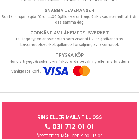
utifån vilken avdelning du handlar från. Läs mer här »
SNABBA LEVERANSER
Beställningar lagda före 14:00 (gäller varor i lager) skickas normalt ut från
oss samma dag.
GODKÄND AV LÄKEMEDELSVERKET
EU-logotypen är symbolen som visar att vi är godkända av
Läkemedelsverket gällande försäljning av läkemedel.
TRYGGA KÖP
Handla tryggt & säkert via faktura, delbetalning eller marknadens
vanligaste kort.
RING ELLER MAILA TILL OSS
031 712 01 01
ÖPPETTIDER: MÅN.-FRE. 9.00 - 15.00