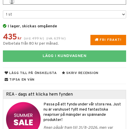
e
m
 & Gelé
cialprodukter
färg
tset
n utan sol
er shave balm
pa
ymprodukter
hampo
sk
odorant
er shave lotion
inser
I lager, skickas omgående
ling produkter
essärer
chgelé & tvål
 de cologne
UE
435
lbehör
kr
oncremer
ndvård
(
ord.
499
kr
)
(
rek.
639
kr
)
 de toilette
nique
FRI FRAKT!
Delbetala från 80 kr per månad.
änst
ling
borttagning
tset
p 10
 & svar
LÄGG I KUNDVAGNEN
produkter
produkter
g 1: Rengöring
rd
produkt
göring
cialprodukter
g 2: Exfoliering
oliering och masker
p
LÄGG TILL PÅ ÖNSKELISTA
SKRIV RECENSION
elningen
rum
g 3: Fukt
TIPSA EN VÄN
tvård
sh
tik
gg & Mustasch
d- och kroppsvård
n
matics Elixir
dd
REA - dags att klicka hem fynden
produkter
n- och läppvård
cealer
yx
skydd
n
Passa på att fynda under vår stora rea. Just
cialprodukter
göring
nu är varuhuset fyllt med fantastiska
liner
nique Happy
teg till män
reapriser på mängder av spännande
rum
ndation
nique Happy For Men
produkter!
oliering
Rean pågår fram till 31/8-2026, men var