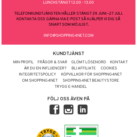
LUNCHSTÄNGT 12.00 - 13.00
TELEFONKUNDTJÄNSTEN HÅLLER STÄNGT 29 JUNI–27 JULI.
KONTAKTA OSS GÄRNA VIA E-POST SÅ HJÄLPER VI DIG SÅ
SNART SOM MÖJLIGT.
INFO@SHOPPING4NET.COM
KUNDTJÄNST
MIN PROFIL
FRÅGOR & SVAR
GLÖMT LÖSENORD
KONTAKT
ÄR DU EN INFLUENCER?
BLI AFFILIATE
COOKIES
INTEGRITETSPOLICY
KÖPVILLKOR FÖR SHOPPING4NET
OM SHOPPING4NET
SHOPPING4NET BEAUTYSTORE
TRYGG E-HANDEL
FÖLJ OSS ÄVEN PÅ