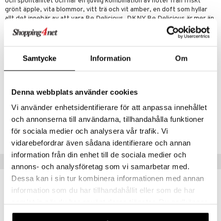
och spontanitet och har en ljuvlig kombination av noter från friskt
grönt äpple, vita blommor, vitt trä och vit amber, en doft som hyllar
allt det innebär av att vara Be Delicious. DKNY Be Delicious är mer än
en doft - det är en attityd.
Toppnot
: grönt äpple
Hjärtnot
: vita blommor
Samtycke
Information
Om
Basnot
: vitt trä och vit amber
Denna webbplats använder cookies
Artikelnr
Vi använder enhetsidentifierare för att anpassa innehållet
CDKAE-DK-30-XX-XX
och annonserna till användarna, tillhandahålla funktioner
för sociala medier och analysera vår trafik. Vi
Lägsta pris senaste 30 dagarna: 385 kr
vidarebefordrar även sådana identifierare och annan
information från din enhet till de sociala medier och
Populära produkter
annons- och analysföretag som vi samarbetar med.
Dessa kan i sin tur kombinera informationen med annan
-31%
information som du har tillhandahållit eller som de har
samlat in när du har använt deras tjänster. Du godkänner
våra cookies vid fortsatt användande av vår webbplats.