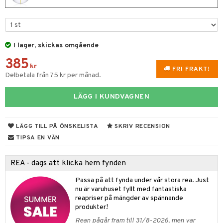
e
m
 & Gelé
cialprodukter
färg
tset
n utan sol
er shave balm
pa
ymprodukter
hampo
sk
odorant
er shave lotion
inser
I lager, skickas omgående
ling produkter
essärer
chgelé & tvål
 de cologne
UE
385
lbehör
kr
oncremer
ndvård
 de toilette
nique
FRI FRAKT!
Delbetala från 75 kr per månad.
änst
ling
borttagning
tset
p 10
 & svar
LÄGG I KUNDVAGNEN
produkter
produkter
g 1: Rengöring
rd
produkt
göring
cialprodukter
g 2: Exfoliering
oliering och masker
p
LÄGG TILL PÅ ÖNSKELISTA
SKRIV RECENSION
elningen
rum
g 3: Fukt
TIPSA EN VÄN
tvård
sh
tik
gg & Mustasch
d- och kroppsvård
n
matics Elixir
dd
REA - dags att klicka hem fynden
produkter
n- och läppvård
cealer
yx
skydd
n
Passa på att fynda under vår stora rea. Just
cialprodukter
göring
nu är varuhuset fyllt med fantastiska
liner
nique Happy
teg till män
reapriser på mängder av spännande
rum
ndation
nique Happy For Men
produkter!
oliering
Rean pågår fram till 31/8-2026, men var