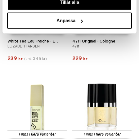
Tillåt alla
Anpassa
White Tea Eau Fraiche - Eau de toilette
4711 Original - Cologne
ELIZABETH ARDEN
4711
239
229
345
kr
(
ord.
kr
)
kr
Finns i flera varianter
Finns i flera varianter