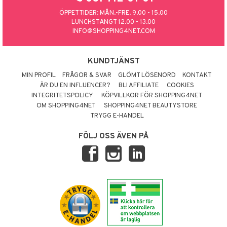
ÖPPETTIDER: MÅN.-FRE. 9.00 - 15.00
LUNCHSTÄNGT 12.00 - 13.00
INFO@SHOPPING4NET.COM
KUNDTJÄNST
MIN PROFIL
FRÅGOR & SVAR
GLÖMT LÖSENORD
KONTAKT
ÄR DU EN INFLUENCER?
BLI AFFILIATE
COOKIES
INTEGRITETSPOLICY
KÖPVILLKOR FÖR SHOPPING4NET
OM SHOPPING4NET
SHOPPING4NET BEAUTYSTORE
TRYGG E-HANDEL
FÖLJ OSS ÄVEN PÅ