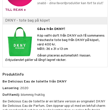
pstift
t och skydd
snabb - dina favoritprodukter kan fort ta slut!
gloss
dvård
TILL REAN »
liner
ning och rengöring
DKNY - tote bag på köpet
e-up penslar
Gåva från DKNY!
cara
Köp valfri doft från DKNY och få sommarens
fräschaste tote bag från DKNY på köpet,
onskugga
värd 400 kr.
Mått: 36 x 31 x 13 cm
mer
Gåvan placeras automatiskt i kassan.
er
Erbjudandet gäller så långt lagret räcker.
Produktinfo
Be Delicious Eau de toilette från DKNY
Lansering
: 2020
Doftfamilj
: blommig fruktig
Be Delicious Eau de toilette är en lättare version av originalet DKNY
Be Delicious Eau de Parfum. Den öppnar upp ut med en lekfull charm