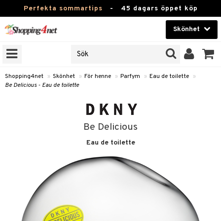
Perfekta sommartips
-
45 dagars öppet köp
Skönhet
RKEN
Skönhet
M BRANDS
T
Kontaktlinser
Shopping4net
»
Skönhet
»
För henne
»
Parfym
»
Eau de toilette
»
Be Delicious - Eau de toilette
JER
Hälsokost
ODUKTER
Apotek
TKORT
Be Delicious
Fitness
Eau de toilette
e
Hem & Inredning
Leksaker, Barn & Baby
essoarer
rd
Varumärken
lsam
iktscremer
tika
Kampanjer
star / Kammar
 hy
iktsvård
t Set
vård