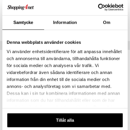
Artikelnr
C12FX-12-30-XX-XX
Samtycke
Information
Om
Lägsta pris senaste 30 dagarna: 375 kr
Denna webbplats använder cookies
Populära produkter
Vi använder enhetsidentifierare för att anpassa innehållet
och annonserna till användarna, tillhandahålla funktioner
-32%
för sociala medier och analysera vår trafik. Vi
vidarebefordrar även sådana identifierare och annan
information från din enhet till de sociala medier och
annons- och analysföretag som vi samarbetar med.
Dessa kan i sin tur kombinera informationen med annan
information som du har tillhandahållit eller som de har
samlat in när du har använt deras tjänster. Du godkänner
våra cookies vid fortsatt användande av vår webbplats.
Alyssa Ashley Musk - Perfume Oil
Simply Clean - Eau de parfum
Tillåt alla
ALYSSA ASHLEY
CLEAN