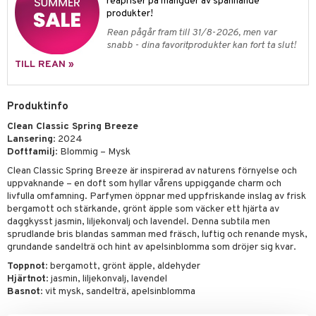
pstift
reapriser på mängder av spännande
t och skydd
produkter!
gloss
dvård
Rean pågår fram till 31/8-2026, men var
snabb - dina favoritprodukter kan fort ta slut!
liner
ning och rengöring
TILL REAN »
e-up penslar
cara
Produktinfo
onskugga
Clean Classic Spring Breeze
Lansering
: 2024
mer
Doftfamilj
: Blommig – Mysk
er
Clean Classic Spring Breeze är inspirerad av naturens förnyelse och
uppvaknande – en doft som hyllar vårens uppiggande charm och
livfulla omfamning. Parfymen öppnar med uppfriskande inslag av frisk
bergamott och stärkande, grönt äpple som väcker ett hjärta av
daggkysst jasmin, liljekonvalj och lavendel. Denna subtila men
sprudlande bris blandas samman med fräsch, luftig och renande mysk,
grundande sandelträ och hint av apelsinblomma som dröjer sig kvar.
Toppnot
: bergamott, grönt äpple, aldehyder
Hjärtnot
: jasmin, liljekonvalj, lavendel
Basnot
: vit mysk, sandelträ, apelsinblomma