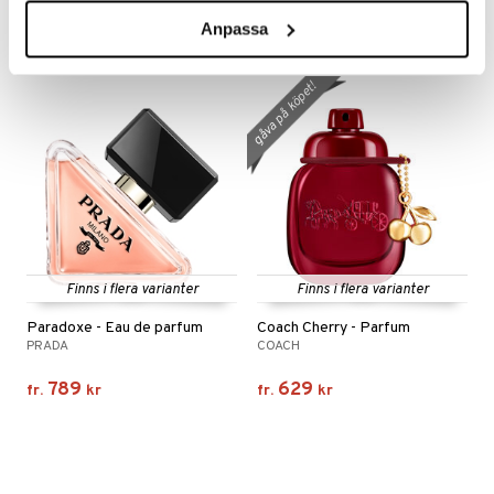
115
399
589
kr
kr
(
ord.
kr
)
Anpassa
gåva på köpet!
Finns i flera varianter
Finns i flera varianter
Paradoxe - Eau de parfum
Coach Cherry - Parfum
PRADA
COACH
789
629
fr.
kr
fr.
kr