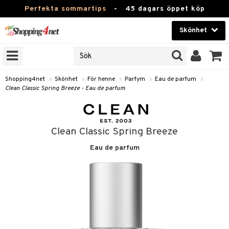
Perfekta sommartips
-
45 dagars öppet köp
Skönhet
RKEN
Skönhet
M BRANDS
T
Kontaktlinser
Shopping4net
»
Skönhet
»
För henne
»
Parfym
»
Eau de parfum
»
Clean Classic Spring Breeze - Eau de parfum
JER
Hälsokost
ODUKTER
Apotek
TKORT
Clean Classic Spring Breeze
Fitness
Eau de parfum
e
Hem & Inredning
Leksaker, Barn & Baby
essoarer
rd
Varumärken
lsam
iktscremer
tika
Kampanjer
star / Kammar
 hy
iktsvård
t Set
vård