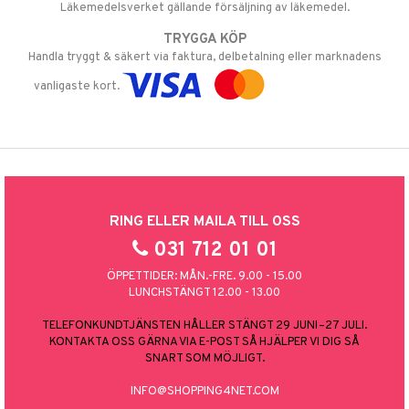
Läkemedelsverket gällande försäljning av läkemedel.
TRYGGA KÖP
Handla tryggt & säkert via faktura, delbetalning eller marknadens
vanligaste kort.
RING ELLER MAILA TILL OSS
031 712 01 01
ÖPPETTIDER: MÅN.-FRE. 9.00 - 15.00
LUNCHSTÄNGT 12.00 - 13.00
TELEFONKUNDTJÄNSTEN HÅLLER STÄNGT 29 JUNI–27 JULI.
KONTAKTA OSS GÄRNA VIA E-POST SÅ HJÄLPER VI DIG SÅ
SNART SOM MÖJLIGT.
INFO@SHOPPING4NET.COM