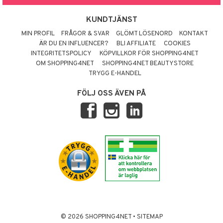
KUNDTJÄNST
MIN PROFIL
FRÅGOR & SVAR
GLÖMT LÖSENORD
KONTAKT
ÄR DU EN INFLUENCER?
BLI AFFILIATE
COOKIES
INTEGRITETSPOLICY
KÖPVILLKOR FÖR SHOPPING4NET
OM SHOPPING4NET
SHOPPING4NET BEAUTYSTORE
TRYGG E-HANDEL
FÖLJ OSS ÄVEN PÅ
© 2026 SHOPPING4NET
•
SITEMAP