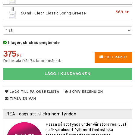
e
m
 & Gelé
cialprodukter
färg
tset
n utan sol
er shave balm
pa
569 kr
60 ml - Clean Classic Spring Breeze
ymprodukter
hampo
sk
odorant
er shave lotion
inser
ling produkter
essärer
chgelé & tvål
 de cologne
UE
lbehör
oncremer
ndvård
 de toilette
nique
I lager, skickas omgående
änst
ling
borttagning
tset
375
p 10
kr
 & svar
FRI FRAKT!
produkter
Delbetala från 74 kr per månad.
produkter
g 1: Rengöring
rd
produkt
göring
cialprodukter
g 2: Exfoliering
oliering och masker
p
LÄGG I KUNDVAGNEN
elningen
rum
g 3: Fukt
tvård
sh
tik
gg & Mustasch
LÄGG TILL PÅ ÖNSKELISTA
SKRIV RECENSION
d- och kroppsvård
n
matics Elixir
dd
TIPSA EN VÄN
produkter
n- och läppvård
cealer
yx
skydd
n
cialprodukter
REA - dags att klicka hem fynden
göring
liner
nique Happy
teg till män
Passa på att fynda under vår stora rea. Just
rum
ndation
nique Happy For Men
oliering
nu är varuhuset fyllt med fantastiska