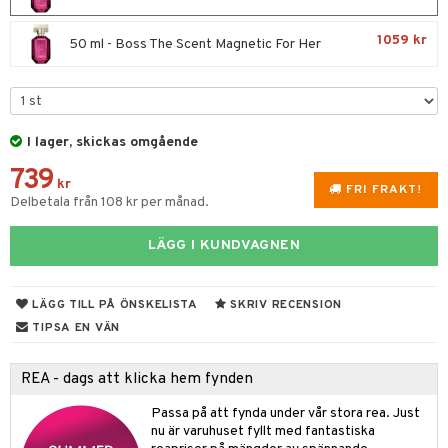
e
m
 & Gelé
cialprodukter
färg
tset
n utan sol
er shave balm
pa
1059 kr
50 ml - Boss The Scent Magnetic For Her
ymprodukter
hampo
sk
odorant
er shave lotion
inser
ling produkter
essärer
chgelé & tvål
 de cologne
UE
lbehör
oncremer
ndvård
 de toilette
nique
I lager, skickas omgående
änst
ling
borttagning
tset
739
p 10
kr
 & svar
FRI FRAKT!
produkter
Delbetala från 108 kr per månad.
produkter
g 1: Rengöring
rd
produkt
göring
cialprodukter
g 2: Exfoliering
oliering och masker
p
LÄGG I KUNDVAGNEN
elningen
rum
g 3: Fukt
tvård
sh
tik
gg & Mustasch
LÄGG TILL PÅ ÖNSKELISTA
SKRIV RECENSION
d- och kroppsvård
n
matics Elixir
dd
TIPSA EN VÄN
produkter
n- och läppvård
cealer
yx
skydd
n
cialprodukter
REA - dags att klicka hem fynden
göring
liner
nique Happy
teg till män
Passa på att fynda under vår stora rea. Just
rum
ndation
nique Happy For Men
oliering
nu är varuhuset fyllt med fantastiska