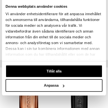
mörklila lackflaska med en skulpterad guldkork som fångar blicken.
Denna webbplats använder cookies
Toppnot:
osmanthus-blomma
Hjärtnot:
ambrettfrö
Vi använder enhetsidentifierare för att anpassa innehållet
Basnot:
vit mysk
och annonserna till användarna, tillhandahålla funktioner
för sociala medier och analysera vår trafik. Vi
Artikelnr
vidarebefordrar även sådana identifierare och annan
information från din enhet till de sociala medier och
CHB32-HB-30-XX-XX
annons- och analysföretag som vi samarbetar med.
Dessa kan i sin tur kombinera informationen med annan
Lägsta pris senaste 30 dagarna: 739 kr
information som du har tillhandahållit eller som de har
samlat in när du har använt deras tjänster. Du godkänner
Tips till dig
våra cookies vid fortsatt användande av vår webbplats.
Tillåt alla
Anpassa