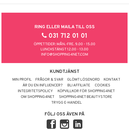
RING ELLER MAILA TILL OSS
031 712 01 01
ÖPPETTIDER: MÅN.-FRE. 9.00 - 15.00
LUNCHSTÄNGT 12.00 - 13.00
INFO@SHOPPING4NET.COM
KUNDTJÄNST
MIN PROFIL
FRÅGOR & SVAR
GLÖMT LÖSENORD
KONTAKT
ÄR DU EN INFLUENCER?
BLI AFFILIATE
COOKIES
INTEGRITETSPOLICY
KÖPVILLKOR FÖR SHOPPING4NET
OM SHOPPING4NET
SHOPPING4NET BEAUTYSTORE
TRYGG E-HANDEL
FÖLJ OSS ÄVEN PÅ