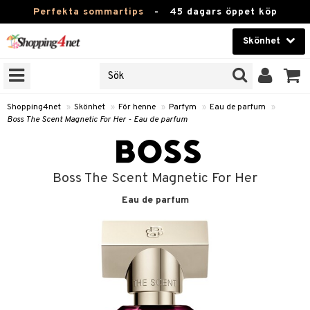
Perfekta sommartips
-
45 dagars öppet köp
Skönhet
RKEN
Skönhet
M BRANDS
T
Kontaktlinser
Shopping4net
»
Skönhet
»
För henne
»
Parfym
»
Eau de parfum
»
Boss The Scent Magnetic For Her - Eau de parfum
JER
Hälsokost
ODUKTER
Apotek
TKORT
Boss The Scent Magnetic For Her
Fitness
Eau de parfum
e
Hem & Inredning
Leksaker, Barn & Baby
essoarer
rd
Varumärken
lsam
iktscremer
tika
Kampanjer
star / Kammar
 hy
iktsvård
t Set
vård