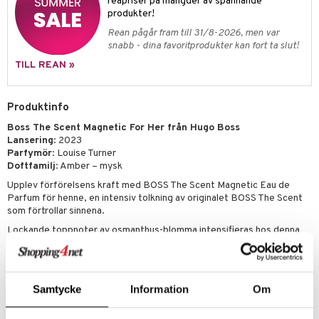
pstift
reapriser på mängder av spännande
t och skydd
produkter!
gloss
dvård
Rean pågår fram till 31/8-2026, men var
snabb - dina favoritprodukter kan fort ta slut!
liner
ning och rengöring
TILL REAN »
e-up penslar
cara
Produktinfo
onskugga
Boss The Scent Magnetic For Her från Hugo Boss
Lansering
: 2023
mer
Parfymör
: Louise Turner
Doftfamilj
: Amber – mysk
er
Upplev förförelsens kraft med BOSS The Scent Magnetic Eau de
Parfum för henne, en intensiv tolkning av originalet BOSS The Scent
som förtrollar sinnena.
Lockande toppnoter av osmanthus-blomma intensifieras hos denna
damparfym för att ge doften en kraftfull sensualitet. Hjärtnotens
sammetsmjuka ambrettfrö hypnotiserar sinnena och tillsammans med
vit mysk i basen får BOSS The Scent sin alldeles unika magnetism.
BOSS The Scent Magnetic Eau de Parfum för kvinnor, skapad av
Samtycke
Information
Om
parfymören Louise Turner, är en intensiv och förförande parfym med
noter av amber och mysk. Doften presenteras i en diamantformad