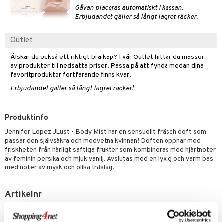
pstift
t och skydd
Gåvan placeras automatiskt i kassan.
Erbjudandet gäller så långt lagret räcker.
gloss
dvård
liner
ning och rengöring
Outlet
e-up penslar
Älskar du också ett riktigt bra kap? I vår Outlet hittar du massor
av produkter till nedsatta priser. Passa på att fynda medan dina
cara
favoritprodukter fortfarande finns kvar.
onskugga
Erbjudandet gäller så långt lagret räcker!
mer
Produktinfo
er
Jennifer Lopez JLust - Body Mist har en sensuellt fräsch doft som
passar den självsäkra och medvetna kvinnan! Doften öppnar med
friskheten från härligt saftiga frukter som kombineras med hjärtnoter
av feminin persika och mjuk vanilj. Avslutas med en lyxig och varm bas
med noter av mysk och olika träslag.
Artikelnr
CJL09-JL-240-XX-XX