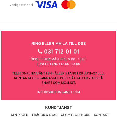
vanligaste kort.
RING ELLER MAILA TILL OSS
031 712 01 01
ÖPPETTIDER: MÅN.-FRE. 9.00 - 15.00
LUNCHSTÄNGT 12.00 - 13.00
TELEFONKUNDTJÄNSTEN HÅLLER STÄNGT 29 JUNI–27 JULI.
KONTAKTA OSS GÄRNA VIA E-POST SÅ HJÄLPER VI DIG SÅ
SNART SOM MÖJLIGT.
INFO@SHOPPING4NET.COM
KUNDTJÄNST
MIN PROFIL
FRÅGOR & SVAR
GLÖMT LÖSENORD
KONTAKT