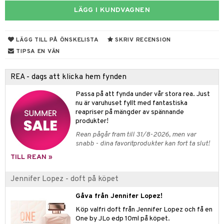
e
m
LÄGG I KUNDVAGNEN
 & Gelé
cialprodukter
färg
tset
n utan sol
er shave balm
pa
ymprodukter
hampo
sk
odorant
er shave lotion
inser
LÄGG TILL PÅ ÖNSKELISTA
SKRIV RECENSION
ling produkter
essärer
chgelé & tvål
 de cologne
TIPSA EN VÄN
UE
lbehör
oncremer
ndvård
 de toilette
nique
REA - dags att klicka hem fynden
änst
ling
borttagning
tset
p 10
Passa på att fynda under vår stora rea. Just
 & svar
produkter
produkter
nu är varuhuset fyllt med fantastiska
g 1: Rengöring
rd
reapriser på mängder av spännande
produkt
göring
cialprodukter
g 2: Exfoliering
produkter!
oliering och masker
p
elningen
Rean pågår fram till 31/8-2026, men var
rum
g 3: Fukt
tvård
sh
snabb - dina favoritprodukter kan fort ta slut!
tik
gg & Mustasch
d- och kroppsvård
n
matics Elixir
dd
TILL REAN »
produkter
n- och läppvård
cealer
yx
skydd
n
Jennifer Lopez - doft på köpet
cialprodukter
göring
liner
nique Happy
teg till män
Gåva från Jennifer Lopez!
rum
ndation
nique Happy For Men
oliering
Köp valfri doft från Jennifer Lopez och få en
One by JLo edp 10ml på köpet.