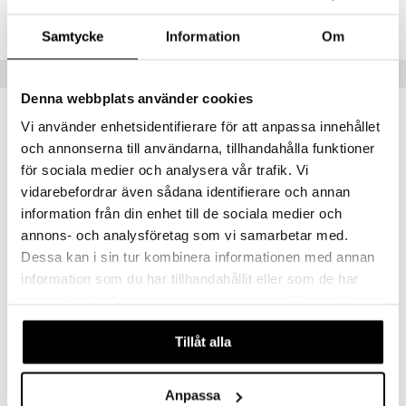
Lägsta pris senaste 30 dagarna: 65 kr
Samtycke
Information
Om
Populära produkter
Denna webbplats använder cookies
-28%
Vi använder enhetsidentifierare för att anpassa innehållet
och annonserna till användarna, tillhandahålla funktioner
för sociala medier och analysera vår trafik. Vi
vidarebefordrar även sådana identifierare och annan
information från din enhet till de sociala medier och
annons- och analysföretag som vi samarbetar med.
Dessa kan i sin tur kombinera informationen med annan
Finns i flera varianter
information som du har tillhandahållit eller som de har
samlat in när du har använt deras tjänster. Du godkänner
Clean Whipped Vanilla - Hair & Body Perfume Mist
Eau Vitaminée - Eau de toilette
CLEAN
BIOTHERM
våra cookies vid fortsatt användande av vår webbplats.
Tillåt alla
225
499
689
fr.
kr
kr
(
ord.
kr
)
Anpassa