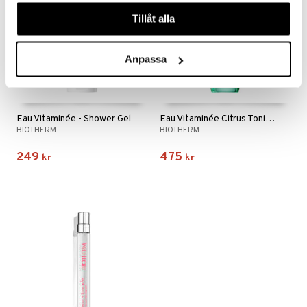
våra cookies vid fortsatt användande av vår webbplats.
Tillåt alla
Anpassa
Eau Vitaminée - Shower Gel
Eau Vitaminée Citrus Tonic - Body Mist
BIOTHERM
BIOTHERM
249
475
kr
kr