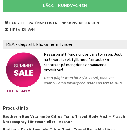
e
m
LÄGG I KUNDVAGNEN
 & Gelé
cialprodukter
färg
tset
n utan sol
er shave balm
pa
ymprodukter
hampo
sk
odorant
er shave lotion
inser
LÄGG TILL PÅ ÖNSKELISTA
SKRIV RECENSION
ling produkter
essärer
chgelé & tvål
 de cologne
TIPSA EN VÄN
UE
lbehör
oncremer
ndvård
 de toilette
nique
REA - dags att klicka hem fynden
änst
ling
borttagning
tset
p 10
Passa på att fynda under vår stora rea. Just
 & svar
produkter
produkter
nu är varuhuset fyllt med fantastiska
g 1: Rengöring
rd
reapriser på mängder av spännande
produkt
göring
cialprodukter
g 2: Exfoliering
produkter!
oliering och masker
p
elningen
Rean pågår fram till 31/8-2026, men var
rum
g 3: Fukt
tvård
sh
snabb - dina favoritprodukter kan fort ta slut!
tik
gg & Mustasch
d- och kroppsvård
n
matics Elixir
dd
TILL REAN »
produkter
n- och läppvård
cealer
yx
skydd
n
Produktinfo
cialprodukter
göring
liner
nique Happy
teg till män
Biotherm Eau Vitaminée Citrus Tonic Travel Body Mist – Fräsch
rum
ndation
nique Happy For Men
oliering
kroppsspray för resan eller i väskan
Biotherm
Eau Vitaminée Citrus Tonic Travel Body Mist
är en