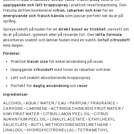
pstift
t och skydd
uppiggande och lätt kroppsspray
i praktisk reseförpackning. Den
fräscha doften kombinerar
citron, rabarber och kiwi
för en
gloss
dvård
energivande och fräsch känsla
som passar perfekt när du är på
liner
språng.
ning och rengöring
Spraya enkelt på huden för en
direkt boost av friskhet
, oavsett om
e-up penslar
du är på jobbet, gymmet eller på resande fot. Den
lätta formula
absorberas snabbt och lämnar huden med en subtil,
livfull citrusdoft
cara
hela dagen.
onskugga
Fördelar:
Praktisk
travel size
för enkel användning på resan
mer
Uppiggande
citrusdoft
med toner av rabarber och kiwi
er
Lätt och snabbt absorberande kroppsspray
Perfekt för
daglig användning
och
resor
Ingredienser
ALCOHOL • AQUA / WATER / EAU • PARFUM / FRAGRANCE •
CARVONE • LIMONENE • ACTINIDIA CHINENSIS FRUIT WATER /
KIWI FRUIT WATER • CITRUS LIMON PEEL OIL • CITRUS
AURANTIUM PEEL OIL • LINALYL ACETATE • ETHYLHEXYL
SALICYLATE • BUTYL METHOXYDIBENZOYLMETHANE •
LINALOOL • HYDROXYCITRONELLAL • TETRAMETHYL