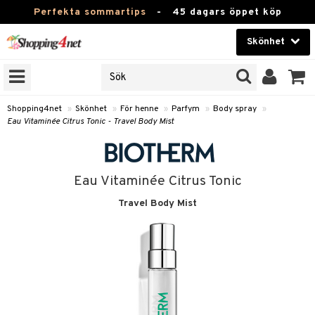
Perfekta sommartips
-
45 dagars öppet köp
Skönhet
RKEN
Skönhet
M BRANDS
T
Kontaktlinser
Shopping4net
»
Skönhet
»
För henne
»
Parfym
»
Body spray
»
Eau Vitaminée Citrus Tonic - Travel Body Mist
JER
Hälsokost
ODUKTER
Apotek
TKORT
Eau Vitaminée Citrus Tonic
Fitness
Travel Body Mist
e
Hem & Inredning
Leksaker, Barn & Baby
essoarer
rd
Varumärken
lsam
iktscremer
tika
Kampanjer
star / Kammar
 hy
iktsvård
t Set
vård