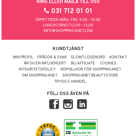
RING ELLER MAILA TILL OSS
031 712 01 01
ÖPPETTIDER: MÅN.-FRE. 9.00 - 15.00
LUNCHSTÄNGT 12.00 - 13.00
INFO@SHOPPING4NET.COM
KUNDTJÄNST
MIN PROFIL
FRÅGOR & SVAR
GLÖMT LÖSENORD
KONTAKT
ÄR DU EN INFLUENCER?
BLI AFFILIATE
COOKIES
INTEGRITETSPOLICY
KÖPVILLKOR FÖR SHOPPING4NET
OM SHOPPING4NET
SHOPPING4NET BEAUTYSTORE
TRYGG E-HANDEL
FÖLJ OSS ÄVEN PÅ