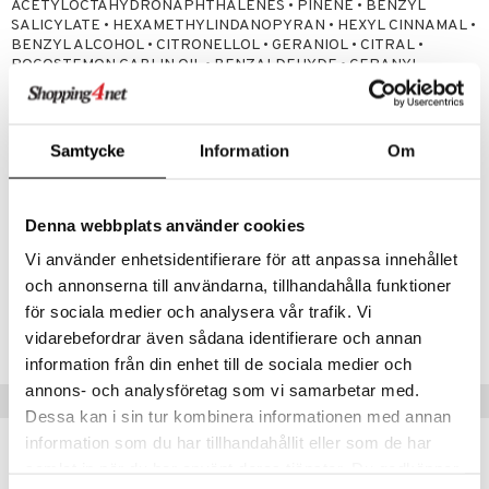
ACETYLOCTAHYDRONAPHTHALENES • PINENE • BENZYL
SALICYLATE • HEXAMETHYLINDANOPYRAN • HEXYL CINNAMAL •
BENZYL ALCOHOL • CITRONELLOL • GERANIOL • CITRAL •
POGOSTEMON CABLIN OIL • BENZALDEHYDE • GERANYL
ACETATE • TERPINOLENE • TERPINEOL • FARNESOL • BETA-
CARYOPHYLLENE • ROSE KETONES • VANILLIN • ALPHA-
TERPINENE • HEXADECANOLACTONE • ACETYL CEDRENE (F.I.L.
N70028866/2).
Samtycke
Information
Om
The product ingredients list may be updated from time to time. Always
read the ingredient list on the pack of the purchased product.
Denna webbplats använder cookies
Artikelnr
Vi använder enhetsidentifierare för att anpassa innehållet
CBI84-BT-10-XX-XX
och annonserna till användarna, tillhandahålla funktioner
för sociala medier och analysera vår trafik. Vi
Lägsta pris senaste 30 dagarna: 109 kr
vidarebefordrar även sådana identifierare och annan
information från din enhet till de sociala medier och
annons- och analysföretag som vi samarbetar med.
Tips till dig
Dessa kan i sin tur kombinera informationen med annan
information som du har tillhandahållit eller som de har
samlat in när du har använt deras tjänster. Du godkänner