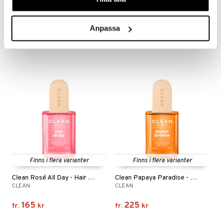
Clean Whipped Vanilla - Hair & Body Perfume Mist
Eau Vitaminée - Eau de toilette
CLEAN
BIOTHERM
Anpassa
225
499
689
fr.
kr
kr
(
ord.
kr
)
Finns i flera varianter
Finns i flera varianter
Clean Rosé All Day - Hair & Body Perfume Mist
Clean Papaya Paradise - Hair & Body Perfume Mist
CLEAN
CLEAN
165
225
fr.
kr
fr.
kr