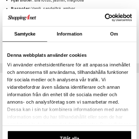
Hjärtnoter:
Blå lotus, jasmin, magnolia
Basnoter:
Vanilj, sandelträ, amber
Artikelnr
Samtycke
Information
Om
CGSSZ-GS-250-XX-XX
Lägsta pris senaste 30 dagarna: 159 kr
Denna webbplats använder cookies
Vi använder enhetsidentifierare för att anpassa innehållet
Populära produkter
och annonserna till användarna, tillhandahålla funktioner
för sociala medier och analysera vår trafik. Vi
-28%
vidarebefordrar även sådana identifierare och annan
information från din enhet till de sociala medier och
annons- och analysföretag som vi samarbetar med.
Dessa kan i sin tur kombinera informationen med annan
information som du har tillhandahållit eller som de har
samlat in när du har använt deras tjänster. Du godkänner
våra cookies vid fortsatt användande av vår webbplats.
Finns i flera varianter
Tillåt alla