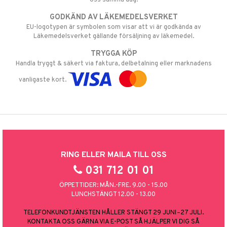
GODKÄND AV LÄKEMEDELSVERKET
EU-logotypen är symbolen som visar att vi är godkända av
Läkemedelsverket gällande försäljning av läkemedel.
TRYGGA KÖP
Handla tryggt & säkert via faktura, delbetalning eller marknadens
vanligaste kort.
RING ELLER MAILA TILL OSS
031 712 01 01
ÖPPETTIDER: MÅN.-FRE. 9.00 - 15.00
LUNCHSTÄNGT 12.00 - 13.00
TELEFONKUNDTJÄNSTEN HÅLLER STÄNGT 29 JUNI–27 JULI.
KONTAKTA OSS GÄRNA VIA E-POST SÅ HJÄLPER VI DIG SÅ