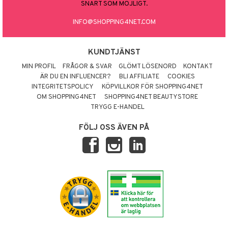
SNART SOM MÖJLIGT.
INFO@SHOPPING4NET.COM
KUNDTJÄNST
MIN PROFIL
FRÅGOR & SVAR
GLÖMT LÖSENORD
KONTAKT
ÄR DU EN INFLUENCER?
BLI AFFILIATE
COOKIES
INTEGRITETSPOLICY
KÖPVILLKOR FÖR SHOPPING4NET
OM SHOPPING4NET
SHOPPING4NET BEAUTYSTORE
TRYGG E-HANDEL
FÖLJ OSS ÄVEN PÅ