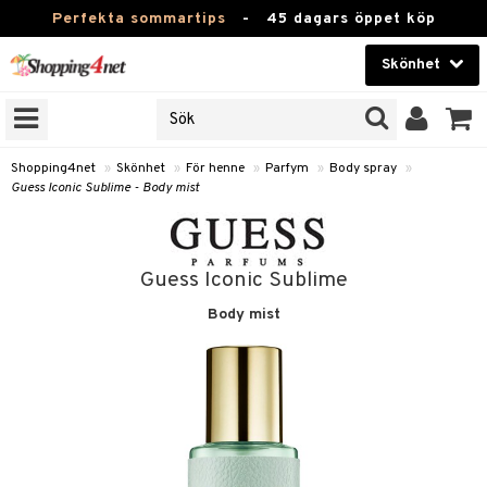
Perfekta sommartips
-
45 dagars öppet köp
Skönhet
RKEN
Skönhet
M BRANDS
T
Kontaktlinser
Shopping4net
»
Skönhet
»
För henne
»
Parfym
»
Body spray
»
Guess Iconic Sublime - Body mist
JER
Hälsokost
ODUKTER
Apotek
TKORT
Guess Iconic Sublime
Fitness
Body mist
e
Hem & Inredning
Leksaker, Barn & Baby
essoarer
rd
Varumärken
lsam
iktscremer
tika
Kampanjer
star / Kammar
 hy
iktsvård
t Set
vård