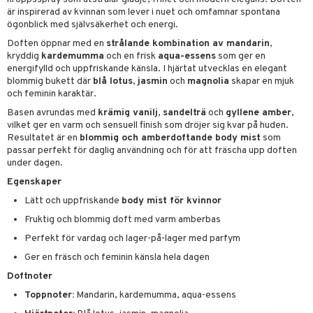
pstift
t och skydd
är inspirerad av kvinnan som lever i nuet och omfamnar spontana
ögonblick med självsäkerhet och energi.
gloss
dvård
Doften öppnar med en
strålande kombination av mandarin
,
liner
ning och rengöring
kryddig
kardemumma
och en frisk
aqua-essens
som ger en
energifylld och uppfriskande känsla. I hjärtat utvecklas en elegant
e-up penslar
blommig bukett där
blå lotus
,
jasmin
och
magnolia
skapar en mjuk
och feminin karaktär.
cara
Basen avrundas med
krämig vanilj
,
sandelträ
och
gyllene amber
,
onskugga
vilket ger en varm och sensuell finish som dröjer sig kvar på huden.
Resultatet är en
blommig och amberdoftande body mist
som
mer
passar perfekt för daglig användning och för att fräscha upp doften
under dagen.
er
Egenskaper
Lätt och uppfriskande
body mist för kvinnor
Fruktig och blommig doft med varm amberbas
Perfekt för vardag och lager-på-lager med parfym
Ger en fräsch och feminin känsla hela dagen
Doftnoter
Toppnoter:
Mandarin, kardemumma, aqua-essens