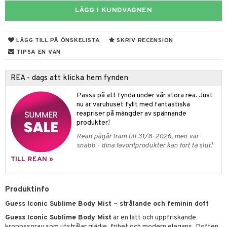
e
m
LÄGG I KUNDVAGNEN
 & Gelé
cialprodukter
färg
tset
n utan sol
er shave balm
pa
ymprodukter
hampo
sk
odorant
er shave lotion
inser
LÄGG TILL PÅ ÖNSKELISTA
SKRIV RECENSION
ling produkter
essärer
chgelé & tvål
 de cologne
TIPSA EN VÄN
UE
lbehör
oncremer
ndvård
 de toilette
nique
REA - dags att klicka hem fynden
änst
ling
borttagning
tset
p 10
Passa på att fynda under vår stora rea. Just
 & svar
produkter
produkter
nu är varuhuset fyllt med fantastiska
g 1: Rengöring
rd
reapriser på mängder av spännande
produkt
göring
cialprodukter
g 2: Exfoliering
produkter!
oliering och masker
p
elningen
Rean pågår fram till 31/8-2026, men var
rum
g 3: Fukt
tvård
sh
snabb - dina favoritprodukter kan fort ta slut!
tik
gg & Mustasch
d- och kroppsvård
n
matics Elixir
dd
TILL REAN »
produkter
n- och läppvård
cealer
yx
skydd
n
Produktinfo
cialprodukter
göring
liner
nique Happy
teg till män
Guess Iconic Sublime Body Mist – strålande och feminin doft
rum
ndation
nique Happy For Men
oliering
Guess Iconic Sublime Body Mist
är en lätt och uppfriskande
kroppsspray som utstrålar glädje, frihet och modern elegans. Doften