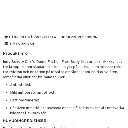
 & Gelé
cialprodukter
ymprodukter
m
y spray
en
tljus & Rumsdoft
mband
LÄGG TILL PÅ ÖNSKELISTA
SKRIV RECENSION
om
TIPSA EN VÄN
 de cologne
sband
Produktinfo
 de parfum
hängen
lsam
apotek
rd
dukter
Indy Beauty Chafe Guard Friction Free Body Mist är en anti-skavmist
 de toilette
gar
för kroppen som skapar en silkeslen yta på din hud som minskar risken
ktriska trimmers
iktscremer
gon
vård
ärer
för friktion och irritation på utsatta områden, som insidan av låren,
tset
avfall
n utan sol
armhålorna eller där bh-banden vilar.
ylotion
e
m
Anti-statisk
färg
tset
n utan sol
er shave balm
pa
Mild antiperspirant effekt.
hampo
sk
odorant
er shave lotion
inser
Lätt parfymerad.
ling produkter
essärer
chgelé & tvål
 de cologne
UE
Går även utmärkt att använda denna på fötterna för att motverka
bildandet av skavsår.
lbehör
oncremer
ndvård
 de toilette
nique
HUVUDINGREDIENSER
:
änst
ling
borttagning
tset