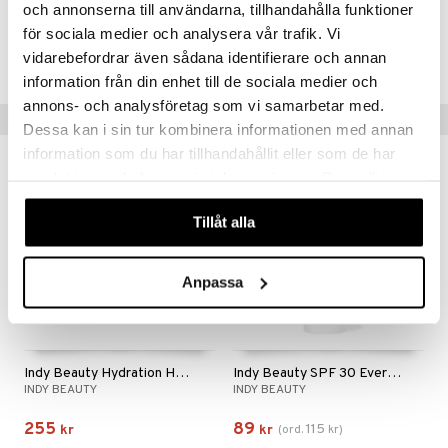
och annonserna till användarna, tillhandahålla funktioner
Artikelnr
mer
för sociala medier och analysera vår trafik. Vi
vidarebefordrar även sådana identifierare och annan
CIB55-IU-100-XX-XX
er
information från din enhet till de sociala medier och
annons- och analysföretag som vi samarbetar med.
Tips till dig
Dessa kan i sin tur kombinera informationen med annan
information som du har tillhandahållit eller som de har
-23%
samlat in när du har använt deras tjänster. Du godkänner
våra cookies vid fortsatt användande av vår webbplats.
Tillåt alla
Anpassa
Indy Beauty Hydration Heaven Sleeping Mask
Indy Beauty SPF 30 Everyday Face Cream
INDY BEAUTY
INDY BEAUTY
255
89
115
kr
kr
(
ord.
kr
)