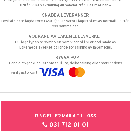
Vi erbjuder fri frakt från 350 kr. Vår gräns för fraktfri leverans bestäms
utifån vilken avdelning du handlar från. Läs mer här »
SNABBA LEVERANSER
Beställningar lagda före 14:00 (gäller varor i lager) skickas normalt ut från
oss samma dag.
GODKÄND AV LÄKEMEDELSVERKET
EU-logotypen är symbolen som visar att vi är godkända av
Läkemedelsverket gällande försäljning av läkemedel.
TRYGGA KÖP
Handla tryggt & säkert via faktura, delbetalning eller marknadens
vanligaste kort.
RING ELLER MAILA TILL OSS
031 712 01 01