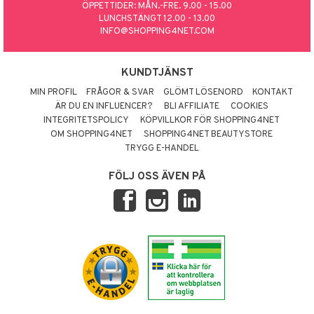
ÖPPETTIDER: MÅN.-FRE. 9.00 - 15.00
LUNCHSTÄNGT 12.00 - 13.00
INFO@SHOPPING4NET.COM
KUNDTJÄNST
MIN PROFIL
FRÅGOR & SVAR
GLÖMT LÖSENORD
KONTAKT
ÄR DU EN INFLUENCER?
BLI AFFILIATE
COOKIES
INTEGRITETSPOLICY
KÖPVILLKOR FÖR SHOPPING4NET
OM SHOPPING4NET
SHOPPING4NET BEAUTYSTORE
TRYGG E-HANDEL
FÖLJ OSS ÄVEN PÅ