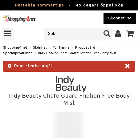
Perfekta sommartips
-
45 dagars öppet köp
Skönhet
RKEN
Skönhet
M BRANDS
T
Kontaktlinser
Shopping4net
»
Skönhet
»
För henne
»
Kroppsvård
»
Specialprodukter
»
Indy Beauty Chafe Guard Friction Free Body Mist
JER
Hälsokost
×
ODUKTER
Produkten har utgått
Apotek
TKORT
Fitness
e
Hem & Inredning
Indy Beauty Chafe Guard Friction Free Body
Mist
Leksaker, Barn & Baby
essoarer
rd
Varumärken
lsam
iktscremer
tika
Kampanjer
star / Kammar
 hy
iktsvård
t Set
vård