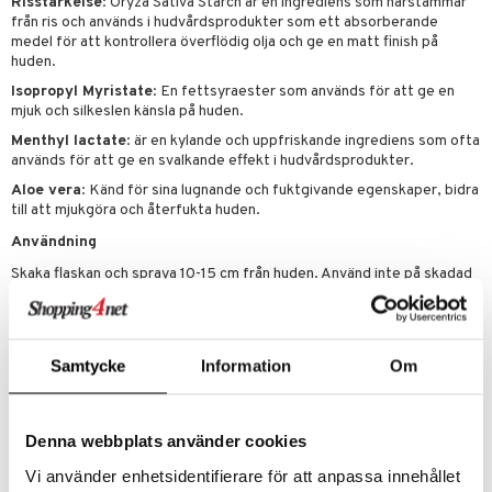
p 10
Risstärkelse
: Oryza Sativa Starch är en ingrediens som härstammar
 & svar
från ris och används i hudvårdsprodukter som ett absorberande
produkter
produkter
g 1: Rengöring
rd
medel för att kontrollera överflödig olja och ge en matt finish på
produkt
huden.
göring
cialprodukter
g 2: Exfoliering
oliering och masker
p
Isopropyl Myristate
: En fettsyraester som används för att ge en
elningen
rum
mjuk och silkeslen känsla på huden.
g 3: Fukt
tvård
sh
tik
Menthyl lactate
: är en kylande och uppfriskande ingrediens som ofta
gg & Mustasch
d- och kroppsvård
n
matics Elixir
dd
används för att ge en svalkande effekt i hudvårdsprodukter.
produkter
n- och läppvård
cealer
yx
Aloe vera
: Känd för sina lugnande och fuktgivande egenskaper, bidra
skydd
n
till att mjukgöra och återfukta huden.
cialprodukter
göring
liner
nique Happy
teg till män
Användning
rum
ndation
nique Happy For Men
oliering
Skaka flaskan och spraya 10-15 cm från huden. Använd inte på skadad
hud.
pstift
t och skydd
Ingredienser
gloss
dvård
Butane, Propane, Isobutane, Alcohol Denat, Isopropyl Myristate,
Samtycke
Information
Om
liner
Isohexadecane, C12-15 Alkyl Benzoate, Oryza Sativa Starch, Aqua,
ning och rengöring
Aluminum Chlorohydrate, Parfum, Citronellyl Methylcrotonate,
e-up penslar
Menthyl Lactate, Aloe Barbadensis Leaf Juice Powder, Cetrimonium
Chloride
Denna webbplats använder cookies
cara
Vi använder enhetsidentifierare för att anpassa innehållet
onskugga