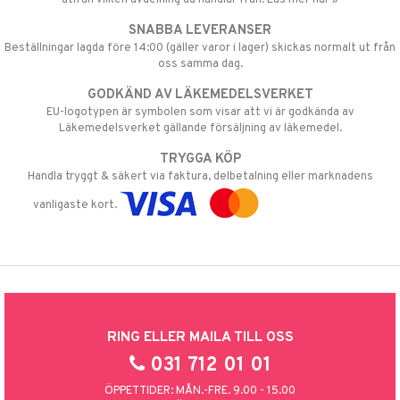
SNABBA LEVERANSER
Beställningar lagda före 14:00 (gäller varor i lager) skickas normalt ut från
oss samma dag.
GODKÄND AV LÄKEMEDELSVERKET
EU-logotypen är symbolen som visar att vi är godkända av
Läkemedelsverket gällande försäljning av läkemedel.
TRYGGA KÖP
Handla tryggt & säkert via faktura, delbetalning eller marknadens
vanligaste kort.
RING ELLER MAILA TILL OSS
031 712 01 01
ÖPPETTIDER: MÅN.-FRE. 9.00 - 15.00