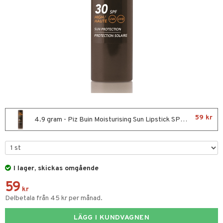
ktriska stylingverktyg
slig hy
iktsvatten
n utan sol
t Set
mal hy
n makeup remover
tset
avfall
r hy
göring
borttagning
färg
ker
kur
essärer
ackning
oncremer
ve-in balsam
ling
59 kr
4.9 gram - Piz Buin Moisturising Sun Lipstick SPF 30
hampo
rum
ling
produkter
ns & Antifrizz
rschampo
cialprodukter
I lager, skickas omgående
59
spray
tika
kr
Delbetala från 45 kr per månad.
kar
t Set
vård
rmeskydd
LÄGG I KUNDVAGNEN
d
produkter
m