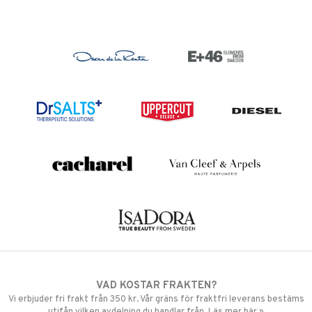
VAD KOSTAR FRAKTEN?
Vi erbjuder fri frakt från 350 kr. Vår gräns för fraktfri leverans bestäms
utifån vilken avdelning du handlar från. Läs mer här »