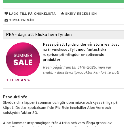
 & Gelé
nzer & Highlighter
ppar
ylotion
y spray
en
LÄGG TILL PÅ ÖNSKELISTA
SKRIV RECENSION
ymprodukter
cealer
lm
glar
n utan sol
tljus & Rumsdoft
mband
om
TIPSA EN VÄN
gad Dagcreme
ppenna
naglar
on
odorant
 de cologne
sband
REA - dags att klicka hem fynden
ndation
pglans
ellack
liner / Kajal
lbehör
chgelé & tvål
 de parfum
hängen
lsam
apotek
rd
dukter
Passa på att fynda under vår stora rea. Just
mer
pstift
elvård
nsar
e-up
vård
 de toilette
gar
ktriska trimmers
iktscremer
gon
vård
ärer
nu är varuhuset fyllt med fantastiska
reapriser på mängder av spännande
er
mover
ögonfransar
iga
t Set
tset
avfall
n utan sol
ylotion
e
m
produkter!
uge
lbehör
cara
cetter
ndvård
färg
tset
n utan sol
er shave balm
Rean pågår fram till 31/8-2026, men var
pa
snabb - dina favoritprodukter kan fort ta slut!
onbryn
borttagning
hampo
sk
odorant
er shave lotion
inser
TILL REAN »
onskugga
ppsolja
ling produkter
essärer
chgelé & tvål
 de cologne
UE
mma & Baby
lbehör
oncremer
ndvård
 de toilette
Produktinfo
nique
änst
Skydda dina läppar i sommar och gör dom mjuka och kyssvänliga på
ling
ling
borttagning
tset
p 10
köpet! Detta läppbalsam från Piz Buin innehåller Aloe Vera och
 & svar
solskyddsfaktor 30.
produkter
produkter
produkter
g 1: Rengöring
rd
produkt
Aloe kommer ursprungligen från Afrika och vars långa gröna löv
cialprodukter
göring
cialprodukter