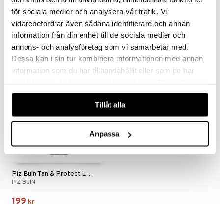
Piz Buin After Sun Instant Relief Mist Spray
Piz Buin Moisturizing Sun Lotion SPF 50
för sociala medier och analysera vår trafik. Vi
PIZ BUIN
PIZ BUIN
vidarebefordrar även sådana identifierare och annan
information från din enhet till de sociala medier och
155
179
kr
kr
annons- och analysföretag som vi samarbetar med.
Dessa kan i sin tur kombinera informationen med annan
information som du har tillhandahållit eller som de har
samlat in när du har använt deras tjänster. Du godkänner
våra cookies vid fortsatt användande av vår webbplats.
Tillåt alla
Anpassa
Piz Buin Tan & Protect Lotion SPF 30
PIZ BUIN
199
kr