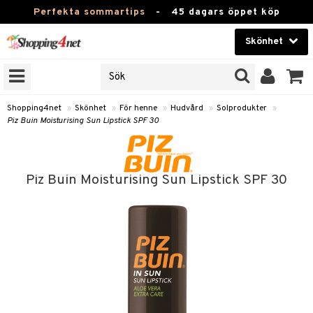
Perfekta sommartips
-
45 dagars öppet köp
Skönhet
RKEN
Skönhet
M BRANDS
T
Kontaktlinser
Shopping4net
»
Skönhet
»
För henne
»
Hudvård
»
Solprodukter
»
Piz Buin Moisturising Sun Lipstick SPF 30
JER
Hälsokost
ODUKTER
Apotek
TKORT
Piz Buin Moisturising Sun Lipstick SPF 30
Fitness
e
Hem & Inredning
Leksaker, Barn & Baby
essoarer
rd
Varumärken
lsam
iktscremer
Kampanjer
star / Kammar
 hy
iktsvård