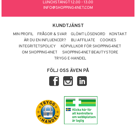
LUNCHSTÄNGT 12.00 - 13.00
INFO@SHOPPING4NET.COM
KUNDTJÄNST
MIN PROFIL
FRÅGOR & SVAR
GLÖMT LÖSENORD
KONTAKT
ÄR DU EN INFLUENCER?
BLI AFFILIATE
COOKIES
INTEGRITETSPOLICY
KÖPVILLKOR FÖR SHOPPING4NET
OM SHOPPING4NET
SHOPPING4NET BEAUTYSTORE
TRYGG E-HANDEL
FÖLJ OSS ÄVEN PÅ