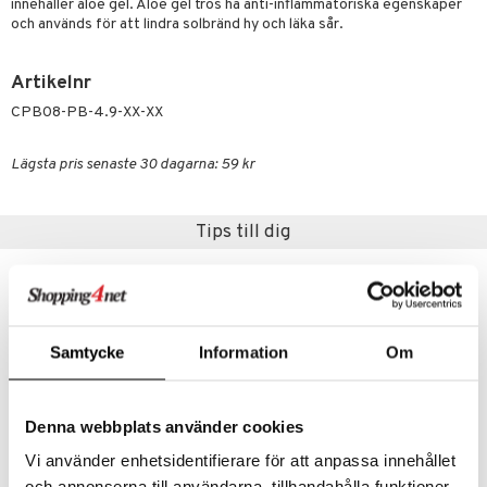
g 2: Exfoliering
oliering och masker
p
innehåller aloe gel. Aloe gel tros ha anti-inflammatoriska egenskaper
elningen
och används för att lindra solbränd hy och läka sår.
rum
g 3: Fukt
tvård
sh
tik
gg & Mustasch
d- och kroppsvård
n
matics Elixir
dd
Artikelnr
produkter
n- och läppvård
CPB08-PB-4.9-XX-XX
cealer
yx
skydd
n
cialprodukter
göring
liner
nique Happy
teg till män
Lägsta pris senaste 30 dagarna: 59 kr
rum
ndation
nique Happy For Men
oliering
pstift
t och skydd
Tips till dig
gloss
dvård
liner
ning och rengöring
e-up penslar
Samtycke
Information
Om
cara
onskugga
Denna webbplats använder cookies
mer
Vi använder enhetsidentifierare för att anpassa innehållet
er
och annonserna till användarna, tillhandahålla funktioner