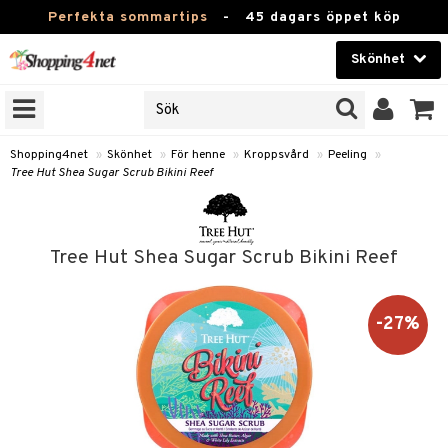
Perfekta sommartips
-
45 dagars öppet köp
Skönhet
RKEN
Skönhet
M BRANDS
T
Kontaktlinser
Shopping4net
»
Skönhet
»
För henne
»
Kroppsvård
»
Peeling
»
Tree Hut Shea Sugar Scrub Bikini Reef
JER
Hälsokost
ODUKTER
Apotek
TKORT
Tree Hut Shea Sugar Scrub Bikini Reef
Fitness
e
Hem & Inredning
-27%
Leksaker, Barn & Baby
essoarer
rd
Varumärken
lsam
iktscremer
tika
Kampanjer
star / Kammar
 hy
iktsvård
t Set
vård