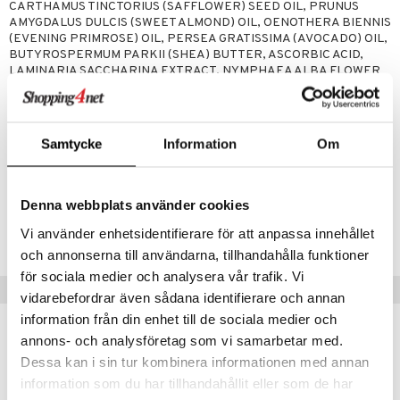
CARTHAMUS TINCTORIUS (SAFFLOWER) SEED OIL, PRUNUS
AMYGDALUS DULCIS (SWEET ALMOND) OIL, OENOTHERA BIENNIS
mer
(EVENING PRIMROSE) OIL, PERSEA GRATISSIMA (AVOCADO) OIL,
BUTYROSPERMUM PARKII (SHEA) BUTTER, ASCORBIC ACID,
er
LAMINARIA SACCHARINA EXTRACT, NYMPHAEA ALBA FLOWER
EXTRACT, RETINYL PALMITATE, TOCOPHEROL, CITRUS
AURANTIUM DULCIS (ORANGE) OIL, CI 19140 (YELLOW S), CL
14700 (RED 4)
Samtycke
Information
Om
Artikelnr
CTT43-8J-510-XX-XX
Denna webbplats använder cookies
Vi använder enhetsidentifierare för att anpassa innehållet
Lägsta pris senaste 30 dagarna: 99 kr
och annonserna till användarna, tillhandahålla funktioner
för sociala medier och analysera vår trafik. Vi
Populära produkter
vidarebefordrar även sådana identifierare och annan
information från din enhet till de sociala medier och
annons- och analysföretag som vi samarbetar med.
Dessa kan i sin tur kombinera informationen med annan
information som du har tillhandahållit eller som de har