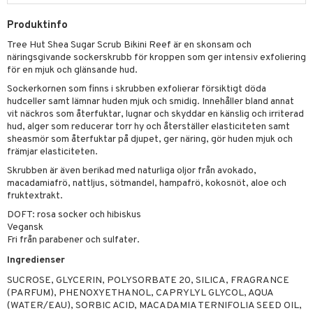
p 10
 & svar
produkter
produkter
g 1: Rengöring
Produktinfo
rd
produkt
göring
cialprodukter
Tree Hut Shea Sugar Scrub Bikini Reef är en skonsam och
g 2: Exfoliering
oliering och masker
p
näringsgivande sockerskrubb för kroppen som ger intensiv exfoliering
elningen
rum
för en mjuk och glänsande hud.
g 3: Fukt
tvård
sh
tik
Sockerkornen som finns i skrubben exfolierar försiktigt döda
gg & Mustasch
d- och kroppsvård
n
matics Elixir
dd
hudceller samt lämnar huden mjuk och smidig. Innehåller bland annat
vit näckros som återfuktar, lugnar och skyddar en känslig och irriterad
produkter
n- och läppvård
cealer
yx
skydd
n
hud, alger som reducerar torr hy och återställer elasticiteten samt
cialprodukter
sheasmör som återfuktar på djupet, ger näring, gör huden mjuk och
göring
liner
nique Happy
teg till män
främjar elasticiteten.
rum
ndation
nique Happy For Men
oliering
Skrubben är även berikad med naturliga oljor från avokado,
macadamiafrö, nattljus, sötmandel, hampafrö, kokosnöt, aloe och
pstift
t och skydd
fruktextrakt.
DOFT: rosa socker och hibiskus
gloss
dvård
Vegansk
liner
Fri från parabener och sulfater.
ning och rengöring
Ingredienser
e-up penslar
SUCROSE, GLYCERIN, POLYSORBATE 20, SILICA, FRAGRANCE
cara
(PARFUM), PHENOXYETHANOL, CAPRYLYL GLYCOL, AQUA
(WATER/EAU), SORBIC ACID, MACADAMIA TERNIFOLIA SEED OIL,
onskugga