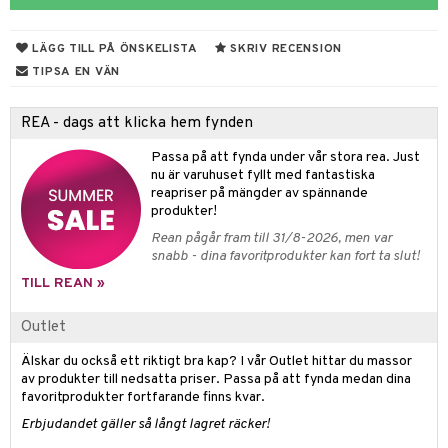
 & Gelé
cialprodukter
LÄGG TILL PÅ ÖNSKELISTA
SKRIV RECENSION
ymprodukter
m
TIPSA EN VÄN
y spray
en
REA - dags att klicka hem fynden
tljus & Rumsdoft
mband
om
Passa på att fynda under vår stora rea. Just
 de cologne
sband
nu är varuhuset fyllt med fantastiska
reapriser på mängder av spännande
 de parfum
hängen
lsam
apotek
rd
dukter
produkter!
 de toilette
gar
ktriska trimmers
iktscremer
gon
vård
ärer
Rean pågår fram till 31/8-2026, men var
snabb - dina favoritprodukter kan fort ta slut!
tset
avfall
n utan sol
ylotion
e
m
TILL REAN »
färg
tset
n utan sol
er shave balm
pa
Outlet
hampo
sk
odorant
er shave lotion
inser
Älskar du också ett riktigt bra kap? I vår Outlet hittar du massor
ling produkter
essärer
chgelé & tvål
 de cologne
UE
av produkter till nedsatta priser. Passa på att fynda medan dina
favoritprodukter fortfarande finns kvar.
lbehör
oncremer
ndvård
 de toilette
nique
Erbjudandet gäller så långt lagret räcker!
änst
ling
borttagning
tset