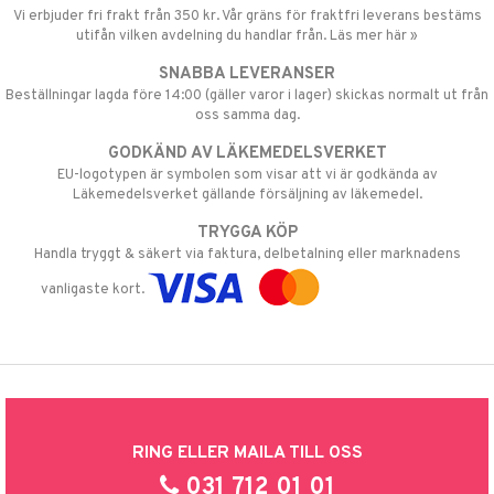
Vi erbjuder fri frakt från 350 kr. Vår gräns för fraktfri leverans bestäms
utifån vilken avdelning du handlar från. Läs mer här »
SNABBA LEVERANSER
Beställningar lagda före 14:00 (gäller varor i lager) skickas normalt ut från
oss samma dag.
GODKÄND AV LÄKEMEDELSVERKET
EU-logotypen är symbolen som visar att vi är godkända av
Läkemedelsverket gällande försäljning av läkemedel.
TRYGGA KÖP
Handla tryggt & säkert via faktura, delbetalning eller marknadens
vanligaste kort.
RING ELLER MAILA TILL OSS
031 712 01 01