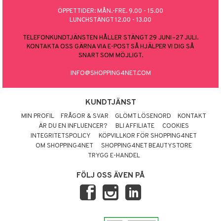
ÖPPETTIDER: MÅN.-FRE. 9.00 - 15.00
LUNCHSTÄNGT 12.00 - 13.00
TELEFONKUNDTJÄNSTEN HÅLLER STÄNGT 29 JUNI–27 JULI.
KONTAKTA OSS GÄRNA VIA E-POST SÅ HJÄLPER VI DIG SÅ
SNART SOM MÖJLIGT.
INFO@SHOPPING4NET.COM
KUNDTJÄNST
MIN PROFIL
FRÅGOR & SVAR
GLÖMT LÖSENORD
KONTAKT
ÄR DU EN INFLUENCER?
BLI AFFILIATE
COOKIES
INTEGRITETSPOLICY
KÖPVILLKOR FÖR SHOPPING4NET
OM SHOPPING4NET
SHOPPING4NET BEAUTYSTORE
TRYGG E-HANDEL
FÖLJ OSS ÄVEN PÅ