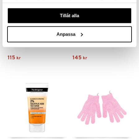
samlat in när du har använt deras tjänster. Du godkänner
våra cookies vid fortsatt användande av vår webbplats.
Tillåt alla
Anpassa
IDA WARG Vitalizing Enzyme Body Peel
Indy Beauty 5% AHA Renewing Face & Body Serum
IDA WARG
INDY BEAUTY
115
145
kr
kr