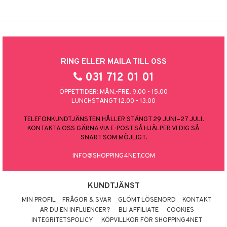
RING ELLER MAILA TILL OSS
031 712 01 01
ÖPPETTIDER: MÅN.-FRE. 9.00 - 15.00
LUNCHSTÄNGT 12.00 - 13.00
TELEFONKUNDTJÄNSTEN HÅLLER STÄNGT 29 JUNI–27 JULI.
KONTAKTA OSS GÄRNA VIA E-POST SÅ HJÄLPER VI DIG SÅ
SNART SOM MÖJLIGT.
INFO@SHOPPING4NET.COM
KUNDTJÄNST
MIN PROFIL
FRÅGOR & SVAR
GLÖMT LÖSENORD
KONTAKT
ÄR DU EN INFLUENCER?
BLI AFFILIATE
COOKIES
INTEGRITETSPOLICY
KÖPVILLKOR FÖR SHOPPING4NET