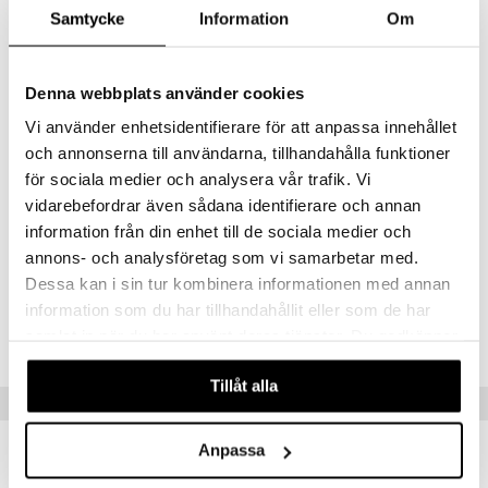
Ingredienser
Samtycke
Information
Om
mer
GLYCERIN, HELIANTHUS ANNUUS (SUNFLOWER) SEED OIL,
ORYZA SATIVA (RICE) POWDER, PHENYL TRIMETHICONE,
er
SUCROSE, PARFUM/FRAGRANCE, SODIUM ACRYLATES
Denna webbplats använder cookies
COPOLYMER, TOCOPHEROL, MEL/HONEY, PHENOXYETHANOL,
LECITHIN, SODIUM GLUCONATE, ARGANIA SPINOSA KERNEL OIL,
Vi använder enhetsidentifierare för att anpassa innehållet
BORAGO OFFICINALIS SEED OIL, BUTYROSPERMUM PARKII
och annonserna till användarna, tillhandahålla funktioner
(SHEA) BUTTER, CARAMEL, SOLANUM LYCOPERSICUM (TOMATO)
FRUIT EXTRACT, AMYL SALICYLATE, DIMETHYL PHENETHYL
för sociala medier och analysera vår trafik. Vi
ACETATE [N3104/C]
vidarebefordrar även sådana identifierare och annan
information från din enhet till de sociala medier och
Artikelnr
annons- och analysföretag som vi samarbetar med.
Dessa kan i sin tur kombinera informationen med annan
CNXBB-QX-175-XX-XX
information som du har tillhandahållit eller som de har
samlat in när du har använt deras tjänster. Du godkänner
Lägsta pris senaste 30 dagarna: 369 kr
våra cookies vid fortsatt användande av vår webbplats.
Tillåt alla
Tips till dig
Anpassa