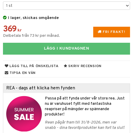
 & Gelé
cialprodukter
ymprodukter
I lager, skickas omgående
m
369
y spray
en
kr
FRI FRAKT!
Delbetala från 73 kr per månad.
tljus & Rumsdoft
mband
om
LÄGG I KUNDVAGNEN
 de cologne
sband
 de parfum
hängen
lsam
apotek
rd
dukter
LÄGG TILL PÅ ÖNSKELISTA
SKRIV RECENSION
 de toilette
gar
ktriska trimmers
iktscremer
gon
vård
ärer
TIPSA EN VÄN
tset
avfall
n utan sol
ylotion
e
m
REA - dags att klicka hem fynden
färg
tset
n utan sol
er shave balm
pa
Passa på att fynda under vår stora rea. Just
hampo
sk
odorant
er shave lotion
inser
nu är varuhuset fyllt med fantastiska
reapriser på mängder av spännande
ling produkter
essärer
chgelé & tvål
 de cologne
UE
produkter!
lbehör
oncremer
ndvård
 de toilette
Rean pågår fram till 31/8-2026, men var
nique
änst
snabb - dina favoritprodukter kan fort ta slut!
ling
borttagning
tset