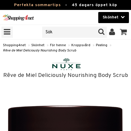
Perfekta sommartips
-
45 dagars öppet köp
Skönhet
RKEN
Skönhet
M BRANDS
T
Kontaktlinser
Shopping4net
»
Skönhet
»
För henne
»
Kroppsvård
»
Peeling
»
Rêve de Miel Deliciously Nourishing Body Scrub
JER
Hälsokost
ODUKTER
Apotek
TKORT
Rêve de Miel Deliciously Nourishing Body Scrub
Fitness
e
Hem & Inredning
Leksaker, Barn & Baby
essoarer
rd
Varumärken
lsam
iktscremer
tika
Kampanjer
star / Kammar
 hy
iktsvård
t Set
vård