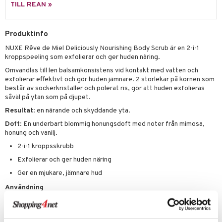
p 10
TILL REAN »
 & svar
produkter
produkter
g 1: Rengöring
rd
produkt
göring
cialprodukter
Produktinfo
g 2: Exfoliering
oliering och masker
p
elningen
rum
NUXE Rêve de Miel Deliciously Nourishing Body Scrub är en 2-i-1
g 3: Fukt
tvård
sh
kroppspeeling som exfolierar och ger huden näring.
tik
gg & Mustasch
d- och kroppsvård
n
matics Elixir
dd
Omvandlas till len balsamkonsistens vid kontakt med vatten och
exfolierar effektivt och gör huden jämnare. 2 storlekar på kornen som
produkter
n- och läppvård
cealer
yx
skydd
n
består av sockerkristaller och polerat ris, gör att huden exfolieras
såväl på ytan som på djupet.
cialprodukter
göring
liner
nique Happy
teg till män
Resultat
: en närande och skyddande yta.
rum
ndation
nique Happy For Men
oliering
Doft
: En underbart blommig honungsdoft med noter från mimosa,
honung och vanilj.
pstift
t och skydd
2-i-1 kroppsskrubb
gloss
dvård
Exfolierar och ger huden näring
liner
ning och rengöring
Ger en mjukare, jämnare hud
e-up penslar
Användning
Applicera dagligen på hela kroppen. Massera försiktigt tills strukturen
cara
förvandlas till en olja. Fokusera på mycket torra hudområden.
onskugga