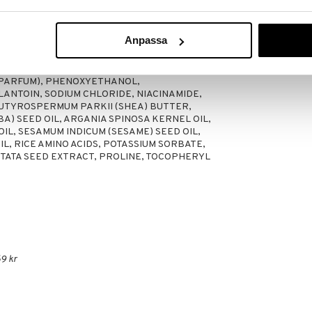
Anpassa
TE 20, POLYQUATERNIUM-10,
O METHYL GLUCAMIDE, GLYCERIN,
(PARFUM), PHENOXYETHANOL,
NTOIN, SODIUM CHLORIDE, NIACINAMIDE,
UTYROSPERMUM PARKII (SHEA) BUTTER,
A) SEED OIL, ARGANIA SPINOSA KERNEL OIL,
 OIL, SESAMUM INDICUM (SESAME) SEED OIL,
IL, RICE AMINO ACIDS, POTASSIUM SORBATE,
TATA SEED EXTRACT, PROLINE, TOCOPHERYL
9 kr