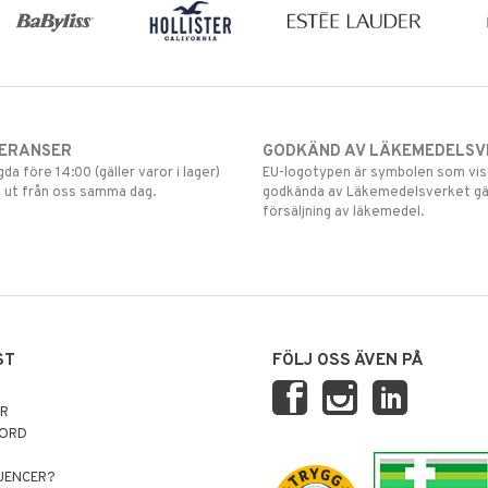
VERANSER
GODKÄND AV LÄKEMEDELSV
gda före 14:00 (gäller varor i lager)
EU-logotypen är symbolen som visar
 ut från oss samma dag.
godkända av Läkemedelsverket gä
försäljning av läkemedel.
ST
FÖLJ OSS ÄVEN PÅ
AR
NORD
LUENCER?