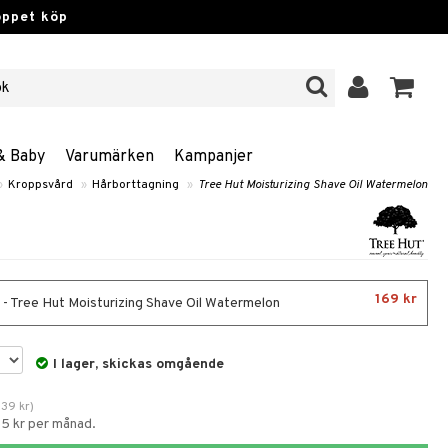
öppet köp
& Baby
Varumärken
Kampanjer
»
Kroppsvård
»
Hårborttagning
»
Tree Hut Moisturizing Shave Oil Watermelon
169 kr
 - Tree Hut Moisturizing Shave Oil Watermelon
I lager, skickas omgående
239
kr
)
55 kr per månad.