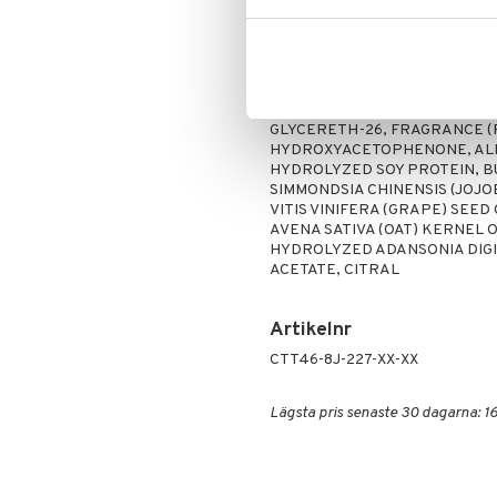
Mascara
Skölj eller torka av.
Ögonskugga
Ingredienser
Primer
AQUA/WATER/EAU, POLYSORBA
Puder
CAPRYLOYL/CAPROYL ANHYDR
GLYCERETH-26, FRAGRANCE 
HYDROXYACETOPHENONE, ALLA
HYDROLYZED SOY PROTEIN, B
SIMMONDSIA CHINENSIS (JOJOB
VITIS VINIFERA (GRAPE) SEED
AVENA SATIVA (OAT) KERNEL O
HYDROLYZED ADANSONIA DIGI
ACETATE, CITRAL
Artikelnr
CTT46-8J-227-XX-XX
Lägsta pris senaste 30 dagarna: 16