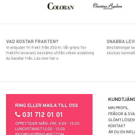
VAD KOSTAR FRAKTEN?
SNABBA LE
Vi erbjuder fri frakt från 350 kr. Vår gräns för
Beställningar la
fraktfri leverans bestäms utifån vilken avdelning
skickas normalt
du handlar från. Läs mer här »
KUNDTJÄN
RING ELLER MAILA TILL OSS
MIN PROFIL
031 712 01 01
FRÅGOR & SV
GLÖMT LÖSE
ÖPPETTIDER: MÅN.-FRE. 9.00 - 15.00
KONTAKT
LUNCHSTÄNGT 12.00 - 13.00
ÄR DU EN INF
INFO@SHOPPING4NET.COM