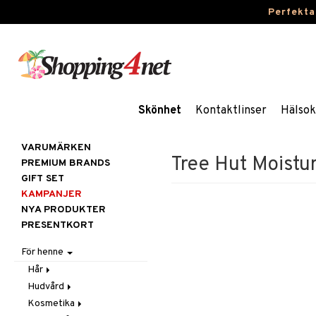
Perfekta
Skönhet
Kontaktlinser
Hälsok
VARUMÄRKEN
Tree Hut Moistu
PREMIUM BRANDS
GIFT SET
KAMPANJER
NYA PRODUKTER
PRESENTKORT
För henne
Hår
Hudvård
Accessoarer
Kosmetika
Balsam
Ansiktscremer