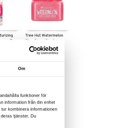
turizing
Tree Hut Watermelon
occan Rose
Shea Sugar Scrub
TREE HUT
239
kr
Om
andahålla funktioner för
n information från din enhet
 tur kombinera informationen
 deras tjänster. Du