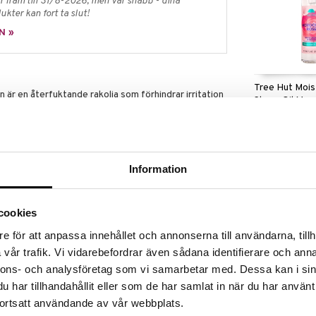
 fram till 31/8-2026, men var snabb - dina
ukter kan fort ta slut!
N »
Tree Hut Mois
 är en återfuktande rakolja som förhindrar irritation
Shave Oil Mor
ättrar kontakten mellan rakhyveln och huden för en
TREE HUT
239
kr
 samt en blandning av närande ingredienser så som
jojobaolja, sesamolja, vitamin E och
 och återfukta huden samt B-vitaminen niacinamid
Information
tt bibehålla fukt och collaplant som är ett
r att ge huden ett mer ungdomligt utseende.
få rakfinnar, inåtväxta hårstrån eller hudirritation
cookies
e för att anpassa innehållet och annonserna till användarna, tillh
, paraben- och sulfatfri och har en doft av
vår trafik. Vi vidarebefordrar även sådana identifierare och anna
nnons- och analysföretag som vi samarbetar med. Dessa kan i sin
har tillhandahållit eller som de har samlat in när du har använt
ortsatt användande av vår webbplats.