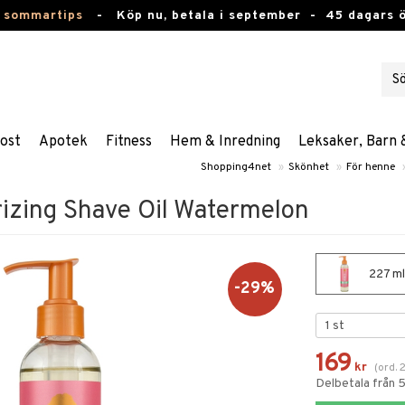
 sommartips
-
Köp nu, betala i september -
45 dagars 
ost
Apotek
Fitness
Hem & Inredning
Leksaker, Barn 
Shopping4net
»
Skönhet
»
För henne
rizing Shave Oil Watermelon
227 ml
-29%
169
kr
(
ord.
Delbetala från 