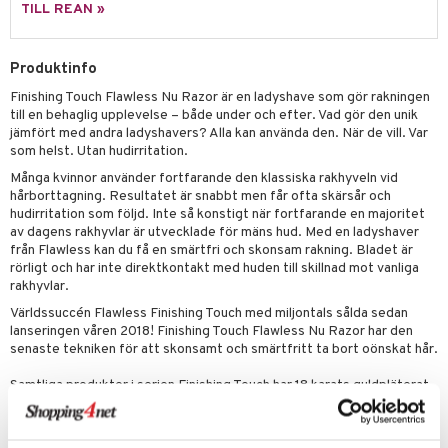
p 10
TILL REAN »
 & svar
produkter
produkter
g 1: Rengöring
rd
produkt
göring
cialprodukter
Produktinfo
g 2: Exfoliering
oliering och masker
p
elningen
rum
Finishing Touch Flawless Nu Razor är en ladyshave som gör rakningen
g 3: Fukt
tvård
sh
till en behaglig upplevelse – både under och efter. Vad gör den unik
tik
gg & Mustasch
jämfört med andra ladyshavers? Alla kan använda den. När de vill. Var
d- och kroppsvård
n
matics Elixir
dd
som helst. Utan hudirritation.
produkter
n- och läppvård
cealer
yx
skydd
n
Många kvinnor använder fortfarande den klassiska rakhyveln vid
hårborttagning. Resultatet är snabbt men får ofta skärsår och
cialprodukter
göring
liner
nique Happy
teg till män
hudirritation som följd. Inte så konstigt när fortfarande en majoritet
av dagens rakhyvlar är utvecklade för mäns hud. Med en ladyshaver
rum
ndation
nique Happy For Men
oliering
från Flawless kan du få en smärtfri och skonsam rakning. Bladet är
rörligt och har inte direktkontakt med huden till skillnad mot vanliga
pstift
t och skydd
rakhyvlar.
gloss
dvård
Världssuccén Flawless Finishing Touch med miljontals sålda sedan
lanseringen våren 2018! Finishing Touch Flawless Nu Razor har den
liner
ning och rengöring
senaste tekniken för att skonsamt och smärtfritt ta bort oönskat hår.
e-up penslar
Samtliga produkter i serien Finishing Touch har 18 karats guldpläterat
huvud som är hypoallergent och dermatologiskt testat vilket gör att
cara
ingen rodnad eller hudirritation uppstår. Alla Flawless produkter är
ergonomiskt utformade och tar bort hår med mikroskopisk precision.
onskugga