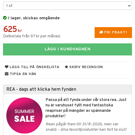
 & Gelé
cialprodukter
ymprodukter
I lager, skickas omgående
m
625
y spray
en
kr
FRI FRAKT!
Delbetala från 97 kr per månad.
tljus & Rumsdoft
mband
om
LÄGG I KUNDVAGNEN
 de cologne
sband
 de parfum
hängen
lsam
apotek
rd
dukter
LÄGG TILL PÅ ÖNSKELISTA
SKRIV RECENSION
 de toilette
gar
ktriska trimmers
iktscremer
gon
vård
ärer
TIPSA EN VÄN
tset
avfall
n utan sol
ylotion
e
m
REA - dags att klicka hem fynden
färg
tset
n utan sol
er shave balm
pa
Passa på att fynda under vår stora rea. Just
hampo
sk
odorant
er shave lotion
inser
nu är varuhuset fyllt med fantastiska
reapriser på mängder av spännande
ling produkter
essärer
chgelé & tvål
 de cologne
UE
produkter!
lbehör
oncremer
ndvård
 de toilette
Rean pågår fram till 31/8-2026, men var
nique
änst
snabb - dina favoritprodukter kan fort ta slut!
ling
borttagning
tset