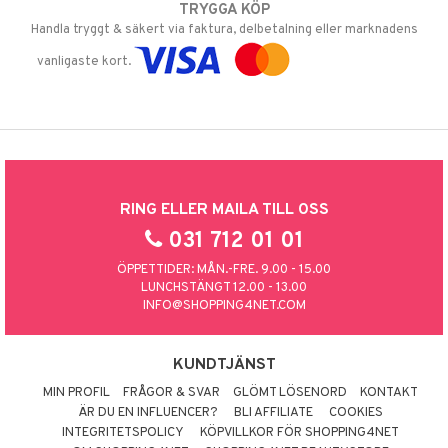
TRYGGA KÖP
Handla tryggt & säkert via faktura, delbetalning eller marknadens
vanligaste kort.
RING ELLER MAILA TILL OSS
031 712 01 01
ÖPPETTIDER: MÅN.-FRE. 9.00 - 15.00
LUNCHSTÄNGT 12.00 - 13.00
INFO@SHOPPING4NET.COM
KUNDTJÄNST
MIN PROFIL
FRÅGOR & SVAR
GLÖMT LÖSENORD
KONTAKT
ÄR DU EN INFLUENCER?
BLI AFFILIATE
COOKIES
INTEGRITETSPOLICY
KÖPVILLKOR FÖR SHOPPING4NET