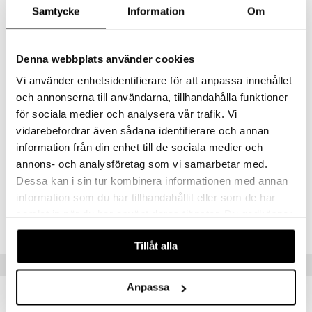
Samtycke
Information
Om
SKONSAM MOT ALLA HUDTYPER
mer
Flexibel användning, du behöver varken tvål, raklödder eller
er
vatten för att använda Nu Razor.
Denna webbplats använder cookies
Unikt rörelsemönster, rakhuvudet är både svängbart och
Vi använder enhetsidentifierare för att anpassa innehållet
dubbelriktat.
och annonserna till användarna, tillhandahålla funktioner
Snäll mot huden, säg farväl till skärsår, rodnad och utslag en gång
för alla.
för sociala medier och analysera vår trafik. Vi
vidarebefordrar även sådana identifierare och annan
Laddas med USB, inbyggd belysning.
information från din enhet till de sociala medier och
annons- och analysföretag som vi samarbetar med.
Artikelnr
Dessa kan i sin tur kombinera informationen med annan
CFLAF-9N-1-XX-XX
information som du har tillhandahållit eller som de har
samlat in när du har använt deras tjänster. Du godkänner
Lägsta pris senaste 30 dagarna: 625 kr
våra cookies vid fortsatt användande av vår webbplats.
Tillåt alla
Tips till dig
Anpassa