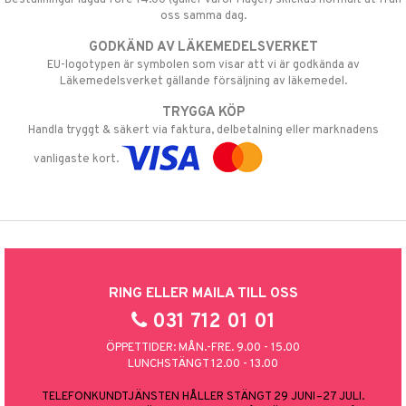
oss samma dag.
GODKÄND AV LÄKEMEDELSVERKET
EU-logotypen är symbolen som visar att vi är godkända av
Läkemedelsverket gällande försäljning av läkemedel.
TRYGGA KÖP
Handla tryggt & säkert via faktura, delbetalning eller marknadens
vanligaste kort.
RING ELLER MAILA TILL OSS
031 712 01 01
ÖPPETTIDER: MÅN.-FRE. 9.00 - 15.00
LUNCHSTÄNGT 12.00 - 13.00
TELEFONKUNDTJÄNSTEN HÅLLER STÄNGT 29 JUNI–27 JULI.