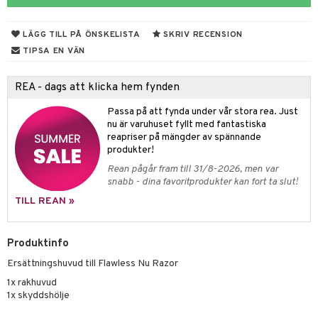
 & Gelé
cialprodukter
LÄGG TILL PÅ ÖNSKELISTA
SKRIV RECENSION
ymprodukter
m
TIPSA EN VÄN
y spray
en
REA - dags att klicka hem fynden
tljus & Rumsdoft
mband
om
Passa på att fynda under vår stora rea. Just
 de cologne
sband
nu är varuhuset fyllt med fantastiska
reapriser på mängder av spännande
 de parfum
hängen
lsam
apotek
rd
dukter
produkter!
 de toilette
gar
ktriska trimmers
iktscremer
gon
vård
ärer
Rean pågår fram till 31/8-2026, men var
snabb - dina favoritprodukter kan fort ta slut!
tset
avfall
n utan sol
ylotion
e
m
TILL REAN »
färg
tset
n utan sol
er shave balm
pa
hampo
sk
odorant
er shave lotion
Produktinfo
inser
Ersättningshuvud till Flawless Nu Razor
ling produkter
essärer
chgelé & tvål
 de cologne
UE
1x rakhuvud
lbehör
oncremer
ndvård
 de toilette
nique
1x skyddshölje
änst
ling
borttagning
tset