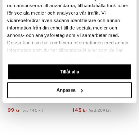
och annonserna till användarna, tillhandahålla funktioner
79
115
165
kr
kr
(
ord.
kr
)
mer
för sociala medier och analysera vår trafik. Vi
vidarebefordrar även sådana identifierare och annan
er
information från din enhet till de sociala medier och
-32%
-31%
annons- och analysföretag som vi samarbetar med.
Dessa kan i sin tur kombinera informationen med annan
information som du har tillhandahållit eller som de har
samlat in när du har använt deras tjänster. Du godkänner
våra cookies vid fortsatt användande av vår webbplats.
Tillåt alla
Anpassa
Andrea Extra Strength Creme Bleach Body
Andrea Hard Wax Kit Body
ANDREA
ANDREA
99
145
145
209
kr
(
ord.
kr
)
kr
(
ord.
kr
)