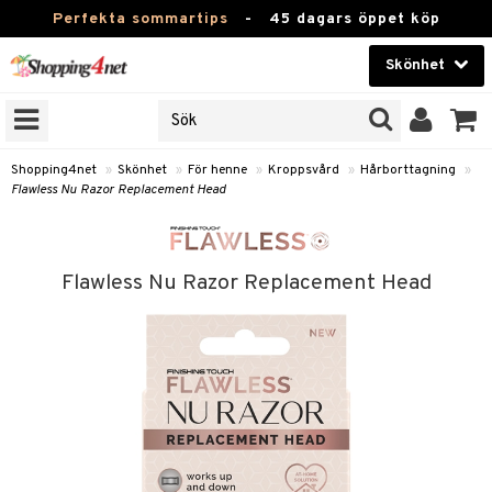
Perfekta sommartips
-
45 dagars öppet köp
Skönhet
RKEN
Skönhet
M BRANDS
T
Kontaktlinser
Shopping4net
»
Skönhet
»
För henne
»
Kroppsvård
»
Hårborttagning
»
Flawless Nu Razor Replacement Head
JER
Hälsokost
ODUKTER
Apotek
TKORT
Flawless Nu Razor Replacement Head
Fitness
e
Hem & Inredning
Leksaker, Barn & Baby
essoarer
rd
Varumärken
lsam
iktscremer
tika
Kampanjer
star / Kammar
 hy
iktsvård
t Set
vård