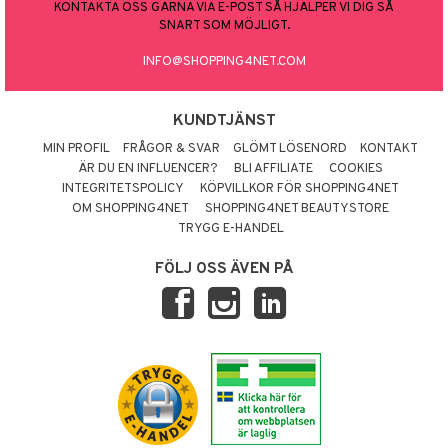
KONTAKTA OSS GÄRNA VIA E-POST SÅ HJÄLPER VI DIG SÅ
SNART SOM MÖJLIGT.
INFO@SHOPPING4NET.COM
KUNDTJÄNST
MIN PROFIL
FRÅGOR & SVAR
GLÖMT LÖSENORD
KONTAKT
ÄR DU EN INFLUENCER?
BLI AFFILIATE
COOKIES
INTEGRITETSPOLICY
KÖPVILLKOR FÖR SHOPPING4NET
OM SHOPPING4NET
SHOPPING4NET BEAUTYSTORE
TRYGG E-HANDEL
FÖLJ OSS ÄVEN PÅ