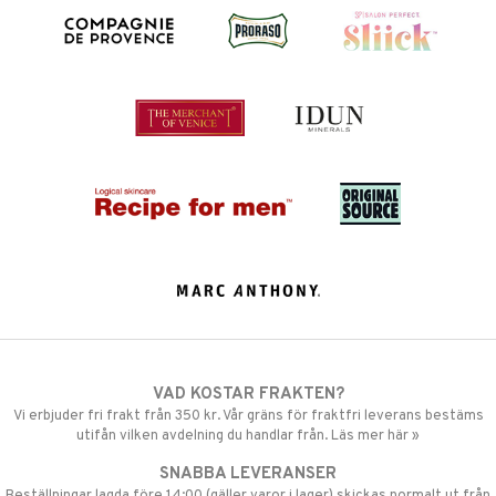
VAD KOSTAR FRAKTEN?
Vi erbjuder fri frakt från 350 kr. Vår gräns för fraktfri leverans bestäms
utifån vilken avdelning du handlar från. Läs mer här »
SNABBA LEVERANSER
Beställningar lagda före 14:00 (gäller varor i lager) skickas normalt ut från