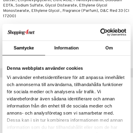
Butter, Ethylhexylglycerin, Citric Acid, Phenoxyethanol, Disodium
EDTA, Sodium Sulfate, Glycol Distearate, Ethylene Glycol
mer
Monostearate, Ethylene Glycol , Fragrance (Parfum), D&C Red 33 (CI
17200)
er
Artikelnr
CBF69-FM-473-XX-XX
Samtycke
Information
Om
Lägsta pris senaste 30 dagarna: 99 kr
Denna webbplats använder cookies
Populära produkter
Vi använder enhetsidentifierare för att anpassa innehållet
och annonserna till användarna, tillhandahålla funktioner
för sociala medier och analysera vår trafik. Vi
vidarebefordrar även sådana identifierare och annan
information från din enhet till de sociala medier och
annons- och analysföretag som vi samarbetar med.
Dessa kan i sin tur kombinera informationen med annan
information som du har tillhandahållit eller som de har