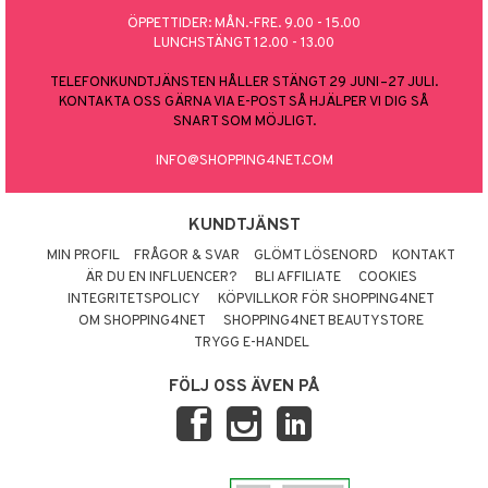
ÖPPETTIDER: MÅN.-FRE. 9.00 - 15.00
LUNCHSTÄNGT 12.00 - 13.00
TELEFONKUNDTJÄNSTEN HÅLLER STÄNGT 29 JUNI–27 JULI.
KONTAKTA OSS GÄRNA VIA E-POST SÅ HJÄLPER VI DIG SÅ
SNART SOM MÖJLIGT.
INFO@SHOPPING4NET.COM
KUNDTJÄNST
MIN PROFIL
FRÅGOR & SVAR
GLÖMT LÖSENORD
KONTAKT
ÄR DU EN INFLUENCER?
BLI AFFILIATE
COOKIES
INTEGRITETSPOLICY
KÖPVILLKOR FÖR SHOPPING4NET
OM SHOPPING4NET
SHOPPING4NET BEAUTYSTORE
TRYGG E-HANDEL
FÖLJ OSS ÄVEN PÅ