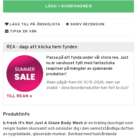
LÄGG I KUNDVAGNEN
 & Gelé
cialprodukter
ymprodukter
m
LÄGG TILL PÅ ÖNSKELISTA
SKRIV RECENSION
y spray
en
TIPSA EN VÄN
tljus & Rumsdoft
mband
om
REA - dags att klicka hem fynden
 de cologne
sband
Passa på att fynda under vår stora rea. Just
 de parfum
hängen
lsam
apotek
rd
dukter
nu är varuhuset fyllt med fantastiska
reapriser på mängder av spännande
 de toilette
gar
ktriska trimmers
iktscremer
gon
vård
ärer
produkter!
tset
avfall
Rean pågår fram till 31/8-2026, men var
n utan sol
ylotion
e
m
snabb - dina favoritprodukter kan fort ta slut!
färg
tset
n utan sol
er shave balm
pa
TILL REAN »
hampo
sk
odorant
er shave lotion
inser
ling produkter
Produktinfo
essärer
chgelé & tvål
 de cologne
UE
b.fresh It's Not Just A Glaze Body Wash
är en krämig duschgel som
lbehör
oncremer
ndvård
 de toilette
nique
rengör huden skonsamt och omsluter dig i den oemotståndliga doften
änst
av nygräddade, glaserade munkar. Berikad med hudvårdande
ling
borttagning
tset