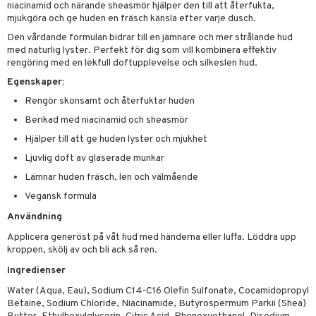
p 10
niacinamid och närande sheasmör hjälper den till att återfukta,
 & svar
mjukgöra och ge huden en fräsch känsla efter varje dusch.
produkter
produkter
g 1: Rengöring
rd
produkt
Den vårdande formulan bidrar till en jämnare och mer strålande hud
göring
cialprodukter
g 2: Exfoliering
oliering och masker
p
med naturlig lyster. Perfekt för dig som vill kombinera effektiv
elningen
rengöring med en lekfull doftupplevelse och silkeslen hud.
rum
g 3: Fukt
tvård
sh
Egenskaper:
tik
gg & Mustasch
d- och kroppsvård
n
matics Elixir
dd
Rengör skonsamt och återfuktar huden
produkter
Berikad med niacinamid och sheasmör
n- och läppvård
cealer
yx
skydd
n
Hjälper till att ge huden lyster och mjukhet
cialprodukter
göring
liner
nique Happy
teg till män
Ljuvlig doft av glaserade munkar
rum
ndation
nique Happy For Men
oliering
Lämnar huden fräsch, len och välmående
pstift
t och skydd
Vegansk formula
Användning
gloss
dvård
Applicera generöst på våt hud med händerna eller luffa. Löddra upp
liner
ning och rengöring
kroppen, skölj av och bli ack så ren.
e-up penslar
Ingredienser
cara
Water (Aqua, Eau), Sodium C14-C16 Olefin Sulfonate, Cocamidopropyl
Betaine, Sodium Chloride, Niacinamide, Butyrospermum Parkii (Shea)
onskugga