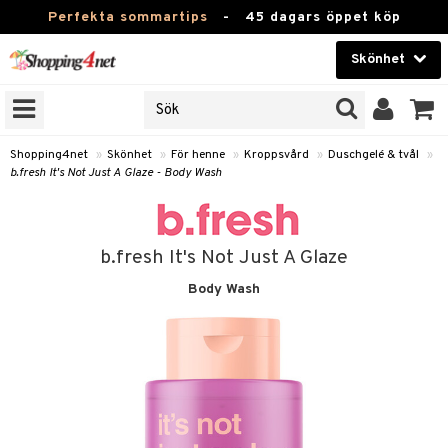
Perfekta sommartips
-
45 dagars öppet köp
Skönhet
RKEN
Skönhet
M BRANDS
T
Kontaktlinser
Shopping4net
»
Skönhet
»
För henne
»
Kroppsvård
»
Duschgelé & tvål
»
b.fresh It's Not Just A Glaze - Body Wash
JER
Hälsokost
ODUKTER
Apotek
TKORT
b.fresh It's Not Just A Glaze
Fitness
Body Wash
e
Hem & Inredning
Leksaker, Barn & Baby
essoarer
rd
Varumärken
lsam
iktscremer
tika
Kampanjer
star / Kammar
 hy
iktsvård
t Set
vård