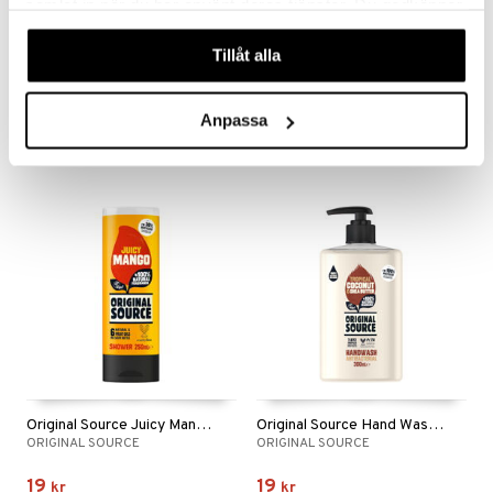
samlat in när du har använt deras tjänster. Du godkänner
våra cookies vid fortsatt användande av vår webbplats.
Tillåt alla
Original Source Vanilla & Raspberry Shower
Original Source Tingly Mint & Teatree Shower
ORIGINAL SOURCE
ORIGINAL SOURCE
19
19
kr
kr
Anpassa
Original Source Juicy Mango Shower
Original Source Hand Wash Coconut & Shea Butter
ORIGINAL SOURCE
ORIGINAL SOURCE
19
19
kr
kr