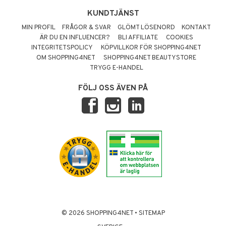
KUNDTJÄNST
MIN PROFIL
FRÅGOR & SVAR
GLÖMT LÖSENORD
KONTAKT
ÄR DU EN INFLUENCER?
BLI AFFILIATE
COOKIES
INTEGRITETSPOLICY
KÖPVILLKOR FÖR SHOPPING4NET
OM SHOPPING4NET
SHOPPING4NET BEAUTYSTORE
TRYGG E-HANDEL
FÖLJ OSS ÄVEN PÅ
© 2026 SHOPPING4NET
•
SITEMAP