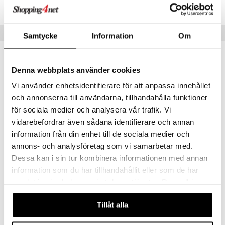
Lägsta pris senaste 30 dagarna: 39 kr
mer
Populära produkter
er
Samtycke
Information
Om
Denna webbplats använder cookies
Vi använder enhetsidentifierare för att anpassa innehållet
och annonserna till användarna, tillhandahålla funktioner
för sociala medier och analysera vår trafik. Vi
vidarebefordrar även sådana identifierare och annan
information från din enhet till de sociala medier och
annons- och analysföretag som vi samarbetar med.
Dessa kan i sin tur kombinera informationen med annan
Original Source Vanilla & Raspberry Shower
Original Source Tingly Mint & Teatree Shower
ORIGINAL SOURCE
ORIGINAL SOURCE
information som du har tillhandahållit eller som de har
samlat in när du har använt deras tjänster. Du godkänner
19
19
kr
kr
våra cookies vid fortsatt användande av vår webbplats.
Tillåt alla