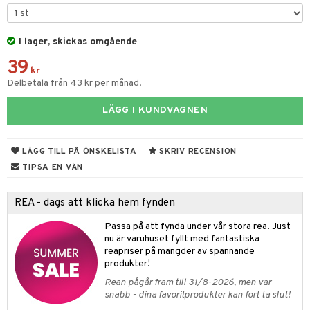
 & Gelé
cialprodukter
ymprodukter
I lager, skickas omgående
m
39
y spray
en
kr
Delbetala från 43 kr per månad.
tljus & Rumsdoft
mband
om
LÄGG I KUNDVAGNEN
 de cologne
sband
 de parfum
hängen
lsam
apotek
rd
dukter
LÄGG TILL PÅ ÖNSKELISTA
SKRIV RECENSION
 de toilette
gar
ktriska trimmers
iktscremer
gon
vård
ärer
TIPSA EN VÄN
tset
avfall
n utan sol
ylotion
e
m
REA - dags att klicka hem fynden
färg
tset
n utan sol
er shave balm
pa
Passa på att fynda under vår stora rea. Just
hampo
sk
odorant
er shave lotion
inser
nu är varuhuset fyllt med fantastiska
reapriser på mängder av spännande
ling produkter
essärer
chgelé & tvål
 de cologne
UE
produkter!
lbehör
oncremer
ndvård
Rean pågår fram till 31/8-2026, men var
 de toilette
nique
snabb - dina favoritprodukter kan fort ta slut!
änst
ling
borttagning
tset