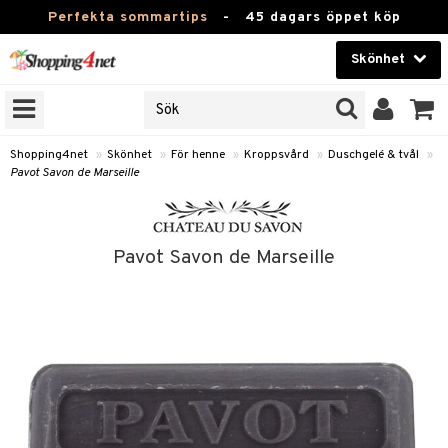
Perfekta sommartips
-
45 dagars öppet köp
Skönhet
RKEN
Skönhet
M BRANDS
T
Kontaktlinser
Shopping4net
»
Skönhet
»
För henne
»
Kroppsvård
»
Duschgelé & tvål
»
Pavot Savon de Marseille
JER
Hälsokost
ODUKTER
Apotek
TKORT
Pavot Savon de Marseille
Fitness
e
Hem & Inredning
Leksaker, Barn & Baby
essoarer
rd
Varumärken
lsam
iktscremer
tika
Kampanjer
star / Kammar
 hy
iktsvård
t Set
vård