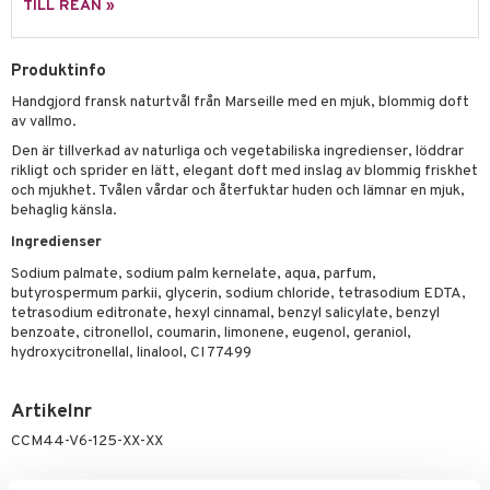
p 10
TILL REAN »
 & svar
produkter
produkter
g 1: Rengöring
rd
produkt
göring
cialprodukter
Produktinfo
g 2: Exfoliering
oliering och masker
p
elningen
Handgjord fransk naturtvål från Marseille med en mjuk, blommig doft
rum
g 3: Fukt
tvård
sh
av vallmo.
tik
gg & Mustasch
d- och kroppsvård
n
Den är tillverkad av naturliga och vegetabiliska ingredienser, löddrar
matics Elixir
dd
rikligt och sprider en lätt, elegant doft med inslag av blommig friskhet
produkter
n- och läppvård
cealer
yx
skydd
och mjukhet. Tvålen vårdar och återfuktar huden och lämnar en mjuk,
n
behaglig känsla.
cialprodukter
göring
liner
nique Happy
teg till män
Ingredienser
rum
ndation
nique Happy For Men
oliering
Sodium palmate, sodium palm kernelate, aqua, parfum,
butyrospermum parkii, glycerin, sodium chloride, tetrasodium EDTA,
pstift
t och skydd
tetrasodium editronate, hexyl cinnamal, benzyl salicylate, benzyl
benzoate, citronellol, coumarin, limonene, eugenol, geraniol,
gloss
dvård
hydroxycitronellal, linalool, CI 77499
liner
ning och rengöring
Artikelnr
e-up penslar
CCM44-V6-125-XX-XX
cara
onskugga