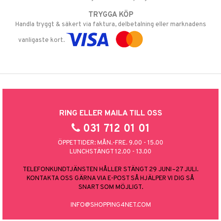
TRYGGA KÖP
Handla tryggt & säkert via faktura, delbetalning eller marknadens
vanligaste kort.
RING ELLER MAILA TILL OSS
031 712 01 01
ÖPPETTIDER: MÅN.-FRE. 9.00 - 15.00
LUNCHSTÄNGT 12.00 - 13.00
TELEFONKUNDTJÄNSTEN HÅLLER STÄNGT 29 JUNI–27 JULI.
KONTAKTA OSS GÄRNA VIA E-POST SÅ HJÄLPER VI DIG SÅ
SNART SOM MÖJLIGT.
INFO@SHOPPING4NET.COM