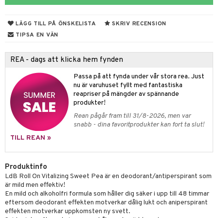
 & Gelé
cialprodukter
LÄGG TILL PÅ ÖNSKELISTA
SKRIV RECENSION
ymprodukter
m
TIPSA EN VÄN
y spray
en
REA - dags att klicka hem fynden
tljus & Rumsdoft
mband
om
Passa på att fynda under vår stora rea. Just
 de cologne
sband
nu är varuhuset fyllt med fantastiska
reapriser på mängder av spännande
 de parfum
hängen
lsam
apotek
rd
dukter
produkter!
 de toilette
gar
ktriska trimmers
iktscremer
gon
vård
ärer
Rean pågår fram till 31/8-2026, men var
snabb - dina favoritprodukter kan fort ta slut!
tset
avfall
n utan sol
ylotion
e
m
TILL REAN »
färg
tset
n utan sol
er shave balm
pa
hampo
sk
odorant
er shave lotion
Produktinfo
inser
LdB Roll On Vitalizing Sweet Pea är en deodorant/antiperspirant som
ling produkter
essärer
chgelé & tvål
 de cologne
UE
är mild men effektiv!
En mild och alkoholfri formula som håller dig säker i upp till 48 timmar
lbehör
oncremer
ndvård
 de toilette
nique
eftersom deodorant effekten motverkar dålig lukt och aniperspirant
änst
effekten motverkar uppkomsten ny svett.
ling
borttagning
tset