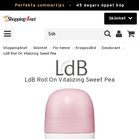
Perfekta sommartips
-
45 dagars öppet köp
Skönhet
RKEN
Skönhet
M BRANDS
T
Kontaktlinser
Shopping4net
»
Skönhet
»
För henne
»
Kroppsvård
»
Deodorant
»
LdB Roll On Vitalizing Sweet Pea
JER
Hälsokost
ODUKTER
Apotek
TKORT
LdB Roll On Vitalizing Sweet Pea
Fitness
e
Hem & Inredning
Leksaker, Barn & Baby
essoarer
rd
Varumärken
lsam
iktscremer
tika
Kampanjer
star / Kammar
 hy
iktsvård
t Set
vård