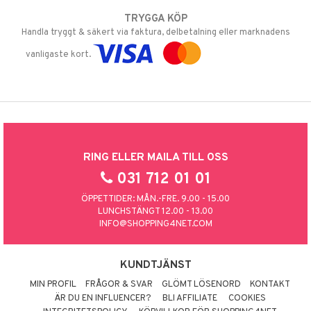
TRYGGA KÖP
Handla tryggt & säkert via faktura, delbetalning eller marknadens
vanligaste kort.
RING ELLER MAILA TILL OSS
031 712 01 01
ÖPPETTIDER: MÅN.-FRE. 9.00 - 15.00
LUNCHSTÄNGT 12.00 - 13.00
INFO@SHOPPING4NET.COM
KUNDTJÄNST
MIN PROFIL
FRÅGOR & SVAR
GLÖMT LÖSENORD
KONTAKT
ÄR DU EN INFLUENCER?
BLI AFFILIATE
COOKIES