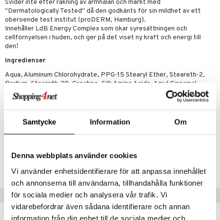
p 10
Svider inte efter rakning av armhålan och märkt med
 & svar
"Dermatologically Tested" då den godkänts för sin mildhet av ett
produkter
produkter
g 1: Rengöring
rd
oberoende test institut (proDERM, Hamburg).
produkt
Innehåller LdB Energy Complex som ökar syresättningen och
göring
cialprodukter
g 2: Exfoliering
oliering och masker
p
cellförnyelsen i huden, och ger på det viset ny kraft och energi till
elningen
den!
rum
g 3: Fukt
tvård
sh
tik
Ingredienser
gg & Mustasch
d- och kroppsvård
n
matics Elixir
dd
Aqua, Aluminum Chlorohydrate, PPG-15 Stearyl Ether, Steareth-2,
produkter
Parfum, Steareth-20, Creatine, Silk Amino Acids, Amyl Cinnamal,
n- och läppvård
cealer
yx
skydd
n
Hydroxycitronellal, Alpha-Isomethyl Ionone, Linalool, Citronellol,
cialprodukter
göring
Sodium Benzoate, Benzoic Acid
liner
nique Happy
teg till män
rum
ndation
nique Happy For Men
oliering
Samtycke
Information
Om
Artikelnr
pstift
t och skydd
CLDB4-L7-60-XX-XX
gloss
dvård
Denna webbplats använder cookies
Lägsta pris senaste 30 dagarna: 29 kr
liner
ning och rengöring
Vi använder enhetsidentifierare för att anpassa innehållet
och annonserna till användarna, tillhandahålla funktioner
e-up penslar
för sociala medier och analysera vår trafik. Vi
Tips till dig
cara
vidarebefordrar även sådana identifierare och annan
information från din enhet till de sociala medier och
onskugga