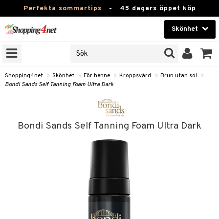
Perfekta sommartips
-
45 dagars öppet köp
Skönhet
RKEN
Skönhet
M BRANDS
T
Kontaktlinser
Shopping4net
»
Skönhet
»
För henne
»
Kroppsvård
»
Brun utan sol
»
Bondi Sands Self Tanning Foam Ultra Dark
JER
Hälsokost
ODUKTER
Apotek
TKORT
Bondi Sands Self Tanning Foam Ultra Dark
Fitness
e
Hem & Inredning
Leksaker, Barn & Baby
essoarer
rd
Varumärken
lsam
iktscremer
tika
Kampanjer
star / Kammar
 hy
iktsvård
t Set
vård