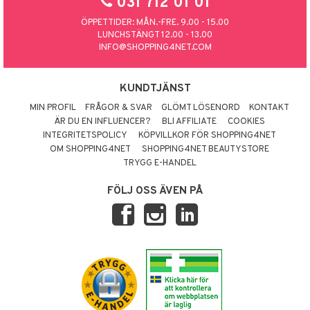
031 712 01 01
ÖPPETTIDER: MÅN.-FRE. 9.00 - 15.00
LUNCHSTÄNGT 12.00 - 13.00
INFO@SHOPPING4NET.COM
KUNDTJÄNST
MIN PROFIL
FRÅGOR & SVAR
GLÖMT LÖSENORD
KONTAKT
ÄR DU EN INFLUENCER?
BLI AFFILIATE
COOKIES
INTEGRITETSPOLICY
KÖPVILLKOR FÖR SHOPPING4NET
OM SHOPPING4NET
SHOPPING4NET BEAUTYSTORE
TRYGG E-HANDEL
FÖLJ OSS ÄVEN PÅ