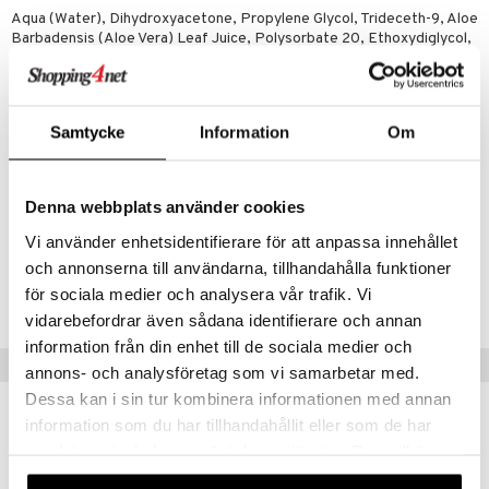
Aqua (Water), Dihydroxyacetone, Propylene Glycol, Trideceth-9, Aloe
mer
Barbadensis (Aloe Vera) Leaf Juice, Polysorbate 20, Ethoxydiglycol,
Peg-5 Ethylhexanoate, Glycerin, Butylene Glycol, Phenoxyethanol,
er
Potassium Sorbate, Sodium Benzoate, Pantolactone, Parfum,
Sodium Metabisulfite, Erythrulose, Hydrolysed Jojoba Esters,
Coumarin, Tocopheryl Acetate, Panthenol, Peg-12 Dimethicone,
Samtycke
Information
Om
Disodium Edta, Benzyl Alcohol, Red 4 (Ci 14700), Yellow 5 (Ci
19140), Blue 1 (Ci 42090)
Denna webbplats använder cookies
Artikelnr
Vi använder enhetsidentifierare för att anpassa innehållet
CBSA3-8W-200-XX-XX
och annonserna till användarna, tillhandahålla funktioner
för sociala medier och analysera vår trafik. Vi
Lägsta pris senaste 30 dagarna: 296 kr
vidarebefordrar även sådana identifierare och annan
information från din enhet till de sociala medier och
Populära produkter
annons- och analysföretag som vi samarbetar med.
Dessa kan i sin tur kombinera informationen med annan
information som du har tillhandahållit eller som de har
samlat in när du har använt deras tjänster. Du godkänner
våra cookies vid fortsatt användande av vår webbplats.