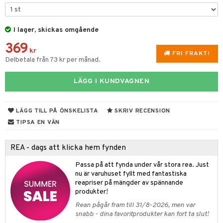
 & Gelé
cialprodukter
ymprodukter
I lager, skickas omgående
m
369
y spray
en
kr
FRI FRAKT!
Delbetala från 73 kr per månad.
tljus & Rumsdoft
mband
om
LÄGG I KUNDVAGNEN
 de cologne
sband
 de parfum
hängen
lsam
apotek
rd
dukter
LÄGG TILL PÅ ÖNSKELISTA
SKRIV RECENSION
 de toilette
gar
ktriska trimmers
iktscremer
gon
vård
ärer
TIPSA EN VÄN
tset
avfall
n utan sol
ylotion
e
m
REA - dags att klicka hem fynden
färg
tset
n utan sol
er shave balm
pa
Passa på att fynda under vår stora rea. Just
hampo
sk
odorant
er shave lotion
inser
nu är varuhuset fyllt med fantastiska
reapriser på mängder av spännande
ling produkter
essärer
chgelé & tvål
 de cologne
UE
produkter!
lbehör
oncremer
ndvård
 de toilette
Rean pågår fram till 31/8-2026, men var
nique
änst
snabb - dina favoritprodukter kan fort ta slut!
ling
borttagning
tset