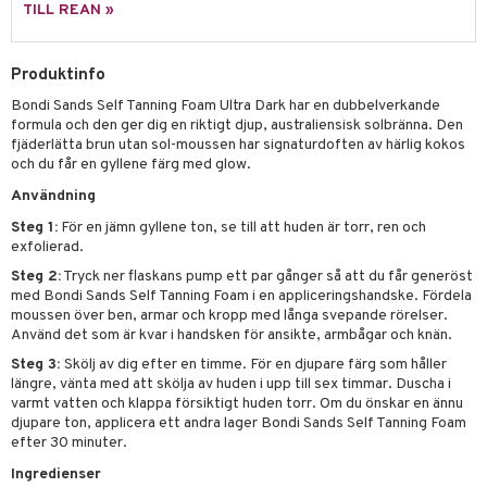
p 10
TILL REAN »
 & svar
produkter
produkter
g 1: Rengöring
rd
produkt
göring
cialprodukter
Produktinfo
g 2: Exfoliering
oliering och masker
p
elningen
rum
Bondi Sands Self Tanning Foam Ultra Dark har en dubbelverkande
g 3: Fukt
tvård
sh
formula och den ger dig en riktigt djup, australiensisk solbränna. Den
tik
gg & Mustasch
fjäderlätta brun utan sol-moussen har signaturdoften av härlig kokos
d- och kroppsvård
n
matics Elixir
dd
och du får en gyllene färg med glow.
produkter
n- och läppvård
cealer
yx
skydd
n
Användning
cialprodukter
göring
liner
nique Happy
teg till män
Steg 1:
För en jämn gyllene ton, se till att huden är torr, ren och
exfolierad.
rum
ndation
nique Happy For Men
oliering
Steg 2:
Tryck ner flaskans pump ett par gånger så att du får generöst
med Bondi Sands Self Tanning Foam i en appliceringshandske. Fördela
pstift
t och skydd
moussen över ben, armar och kropp med långa svepande rörelser.
Använd det som är kvar i handsken för ansikte, armbågar och knän.
gloss
dvård
Steg 3:
Skölj av dig efter en timme. För en djupare färg som håller
liner
ning och rengöring
längre, vänta med att skölja av huden i upp till sex timmar. Duscha i
varmt vatten och klappa försiktigt huden torr. Om du önskar en ännu
e-up penslar
djupare ton, applicera ett andra lager Bondi Sands Self Tanning Foam
efter 30 minuter.
cara
Ingredienser
onskugga