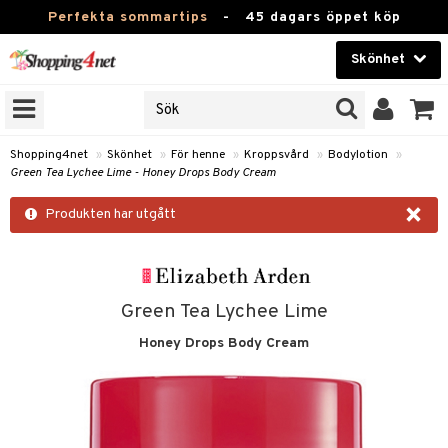
Perfekta sommartips
-
45 dagars öppet köp
Skönhet
RKEN
Skönhet
M BRANDS
T
Kontaktlinser
Shopping4net
»
Skönhet
»
För henne
»
Kroppsvård
»
Bodylotion
»
Green Tea Lychee Lime - Honey Drops Body Cream
JER
Hälsokost
×
ODUKTER
Produkten har utgått
Apotek
TKORT
Fitness
e
Hem & Inredning
Green Tea Lychee Lime
Honey Drops Body Cream
Leksaker, Barn & Baby
essoarer
rd
Varumärken
lsam
iktscremer
tika
Kampanjer
star / Kammar
 hy
iktsvård
t Set
vård