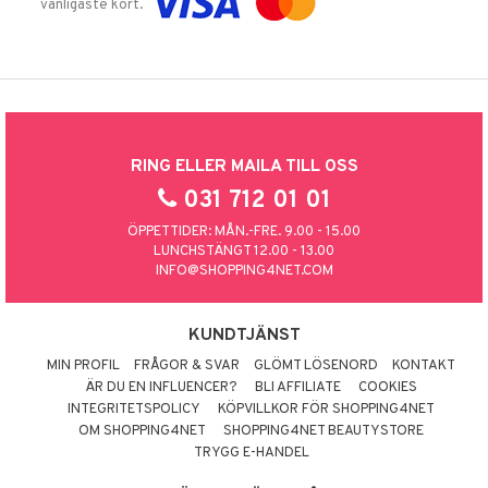
vanligaste kort.
RING ELLER MAILA TILL OSS
031 712 01 01
ÖPPETTIDER: MÅN.-FRE. 9.00 - 15.00
LUNCHSTÄNGT 12.00 - 13.00
INFO@SHOPPING4NET.COM
KUNDTJÄNST
MIN PROFIL
FRÅGOR & SVAR
GLÖMT LÖSENORD
KONTAKT
ÄR DU EN INFLUENCER?
BLI AFFILIATE
COOKIES
INTEGRITETSPOLICY
KÖPVILLKOR FÖR SHOPPING4NET
OM SHOPPING4NET
SHOPPING4NET BEAUTYSTORE
TRYGG E-HANDEL