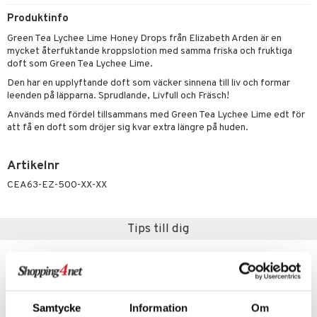
 & Gelé
Produktinfo
cialprodukter
Green Tea Lychee Lime Honey Drops från Elizabeth Arden är en
ymprodukter
m
mycket återfuktande kroppslotion med samma friska och fruktiga
doft som Green Tea Lychee Lime.
y spray
en
Den har en upplyftande doft som väcker sinnena till liv och formar
tljus & Rumsdoft
mband
om
leenden på läpparna. Sprudlande, Livfull och Fräsch!
Används med fördel tillsammans med Green Tea Lychee Lime edt för
 de cologne
sband
att få en doft som dröjer sig kvar extra längre på huden.
 de parfum
hängen
lsam
apotek
rd
dukter
Artikelnr
 de toilette
gar
ktriska trimmers
iktscremer
gon
vård
ärer
CEA63-EZ-500-XX-XX
tset
avfall
n utan sol
ylotion
e
m
färg
tset
n utan sol
er shave balm
pa
Tips till dig
hampo
sk
odorant
er shave lotion
inser
ling produkter
essärer
chgelé & tvål
 de cologne
UE
lbehör
oncremer
ndvård
 de toilette
nique
änst
Samtycke
Information
Om
ling
borttagning
tset