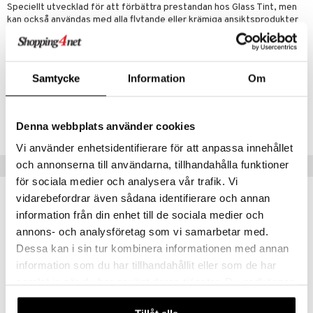
Speciellt utvecklad för att förbättra prestandan hos Glass Tint, men
kan också användas med alla flytande eller krämiga ansiktsprodukter
för en jämn applicering.
Artikelnr
Samtycke
Information
Om
CRD27-S1-1-XX-XX
Lägsta pris senaste 30 dagarna: 549 kr
Denna webbplats använder cookies
Vi använder enhetsidentifierare för att anpassa innehållet
och annonserna till användarna, tillhandahålla funktioner
Populära produkter
för sociala medier och analysera vår trafik. Vi
vidarebefordrar även sådana identifierare och annan
information från din enhet till de sociala medier och
annons- och analysföretag som vi samarbetar med.
Dessa kan i sin tur kombinera informationen med annan
information som du har tillhandahållit eller som de har
samlat in när du har använt deras tjänster. Du godkänner
våra cookies vid fortsatt användande av vår webbplats.