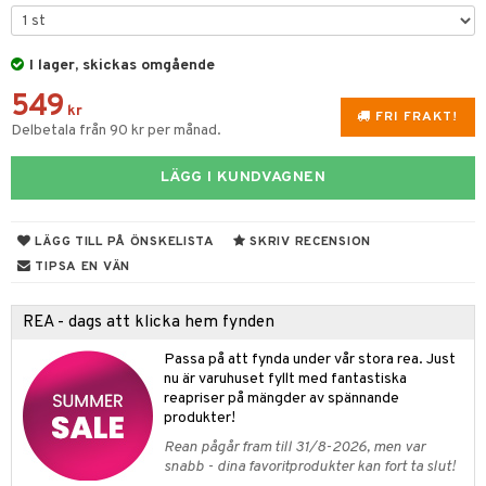
 & Gelé
chgelé & tvål
 de parfum
hängen
lsam
apotek
rd
dukter
ymprodukter
I lager, skickas omgående
vård
 de toilette
gar
ktriska trimmers
iktscremer
gon
vård
ärer
549
t Set
tset
avfall
n utan sol
ylotion
e
m
kr
FRI FRAKT!
Delbetala från 90 kr per månad.
ndvård
färg
tset
n utan sol
er shave balm
pa
borttagning
LÄGG I KUNDVAGNEN
hampo
sk
odorant
er shave lotion
inser
ppsolja
ling produkter
essärer
chgelé & tvål
 de cologne
UE
LÄGG TILL PÅ ÖNSKELISTA
SKRIV RECENSION
mma & Baby
lbehör
oncremer
ndvård
 de toilette
nique
TIPSA EN VÄN
änst
ling
ling
borttagning
tset
p 10
 & svar
REA - dags att klicka hem fynden
produkter
produkter
produkter
g 1: Rengöring
rd
produkt
Passa på att fynda under vår stora rea. Just
cialprodukter
göring
cialprodukter
g 2: Exfoliering
oliering och masker
p
nu är varuhuset fyllt med fantastiska
elningen
reapriser på mängder av spännande
rum
g 3: Fukt
tvård
sh
produkter!
tik
gg & Mustasch
Rean pågår fram till 31/8-2026, men var
d- och kroppsvård
n
matics Elixir
dd
snabb - dina favoritprodukter kan fort ta slut!
produkter