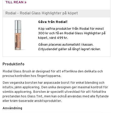
n- och läppvård
cealer
yx
skydd
n
TILL REAN »
cialprodukter
göring
liner
nique Happy
teg till män
Rodial - Rodial Glass Highlighter på köpet
rum
ndation
nique Happy For Men
oliering
Gåva från Rodial!
pstift
t och skydd
Köp valfria produkter från Rodial för minst
300 kr och få en Rodial Glass Highlighter på
gloss
dvård
köpet, värd 499 kr.
liner
ning och rengöring
Gåvan placeras automatiskt i kassan.
Erbjudandet gäller så långt lagret räcker.
e-up penslar
cara
Produktinfo
onskugga
Rodial Glass Brush är designad för att efterlikna den delikata och
precisa kontrollen hos fingertopparna.
mer
Den veganska borsten har anpassade borst för enkel blending och
er
intuitiv, jämn applicering. Den unika designen ger maximal kontroll för
sömlös applicering. Borsten är speciellt utvecklad för att förbättra
prestandan hos Glass Tint, men kan också användas med alla flytande
eller kräm-baserade ansiktsprodukter.
Användning