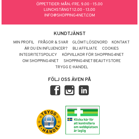
ÖPPETTIDER: MÅN.-FRE. 9.00 - 15.00
LUNCHSTÄNGT 12.00 - 13.00
INFO@SHOPPING4NET.COM
KUNDTJÄNST
MIN PROFIL
FRÅGOR & SVAR
GLÖMT LÖSENORD
KONTAKT
ÄR DU EN INFLUENCER?
BLI AFFILIATE
COOKIES
INTEGRITETSPOLICY
KÖPVILLKOR FÖR SHOPPING4NET
OM SHOPPING4NET
SHOPPING4NET BEAUTYSTORE
TRYGG E-HANDEL
FÖLJ OSS ÄVEN PÅ