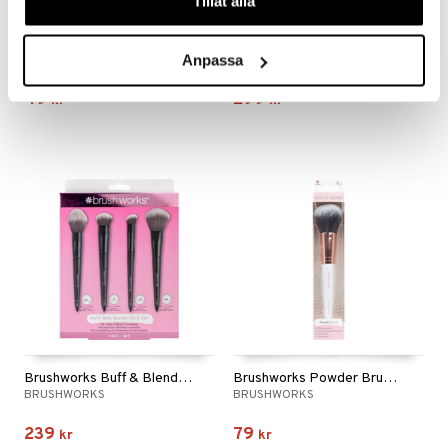
Tillåt alla
Brushworks Eyelash Curler
Blinc Heated Eyelash Curler
Anpassa
BRUSHWORKS
BLINC
49
299
kr
kr
Brushworks Buff & Blend Face Set
Brushworks Powder Brush - Pink & Gold
BRUSHWORKS
BRUSHWORKS
239
79
kr
kr