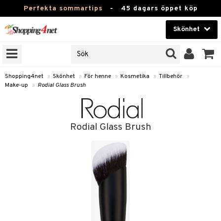
Perfekta sommartips
-
45 dagars öppet köp
Skönhet
RKEN
Skönhet
M BRANDS
T
Kontaktlinser
Shopping4net
»
Skönhet
»
För henne
»
Kosmetika
»
Tillbehör
»
Make-up
»
Rodial Glass Brush
JER
Hälsokost
ODUKTER
Apotek
TKORT
Rodial Glass Brush
Fitness
e
Hem & Inredning
Leksaker, Barn & Baby
essoarer
rd
Varumärken
lsam
iktscremer
tika
Kampanjer
star / Kammar
 hy
iktsvård
t Set