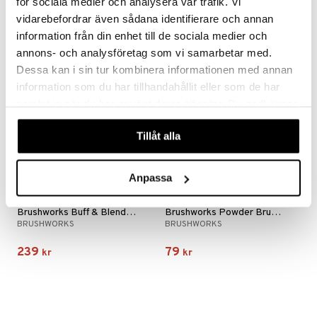
för sociala medier och analysera vår trafik. Vi
299
49
kr
kr
vidarebefordrar även sådana identifierare och annan
information från din enhet till de sociala medier och
annons- och analysföretag som vi samarbetar med.
Dessa kan i sin tur kombinera informationen med annan
information som du har tillhandahållit eller som de har
samlat in när du har använt deras tjänster. Du godkänner
våra cookies vid fortsatt användande av vår webbplats.
Tillåt alla
Anpassa
Brushworks Buff & Blend Face Set
Brushworks Powder Brush - Pink & Gold
BRUSHWORKS
BRUSHWORKS
239
79
kr
kr