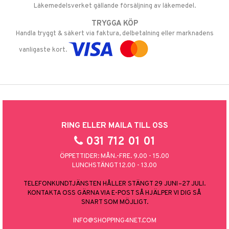
Läkemedelsverket gällande försäljning av läkemedel.
TRYGGA KÖP
Handla tryggt & säkert via faktura, delbetalning eller marknadens
vanligaste kort.
RING ELLER MAILA TILL OSS
031 712 01 01
ÖPPETTIDER: MÅN.-FRE. 9.00 - 15.00
LUNCHSTÄNGT 12.00 - 13.00
TELEFONKUNDTJÄNSTEN HÅLLER STÄNGT 29 JUNI–27 JULI.
KONTAKTA OSS GÄRNA VIA E-POST SÅ HJÄLPER VI DIG SÅ
SNART SOM MÖJLIGT.
INFO@SHOPPING4NET.COM