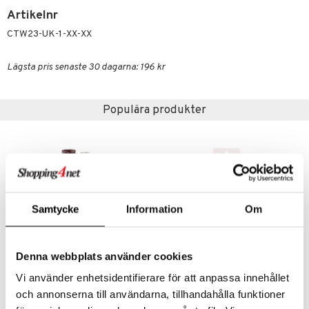
n- och läppvård
cealer
yx
skydd
n
Artikelnr
cialprodukter
göring
liner
nique Happy
teg till män
CTW23-UK-1-XX-XX
rum
ndation
nique Happy For Men
oliering
Lägsta pris senaste 30 dagarna: 196 kr
pstift
t och skydd
gloss
dvård
Populära produkter
liner
ning och rengöring
e-up penslar
cara
onskugga
Samtycke
Information
Om
mer
er
Denna webbplats använder cookies
Vi använder enhetsidentifierare för att anpassa innehållet
Blinc Heated Eyelash Curler
Brushworks Eyelash Curler
och annonserna till användarna, tillhandahålla funktioner
BLINC
BRUSHWORKS