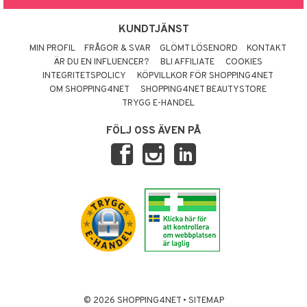
KUNDTJÄNST
MIN PROFIL
FRÅGOR & SVAR
GLÖMT LÖSENORD
KONTAKT
ÄR DU EN INFLUENCER?
BLI AFFILIATE
COOKIES
INTEGRITETSPOLICY
KÖPVILLKOR FÖR SHOPPING4NET
OM SHOPPING4NET
SHOPPING4NET BEAUTYSTORE
TRYGG E-HANDEL
FÖLJ OSS ÄVEN PÅ
© 2026 SHOPPING4NET
•
SITEMAP