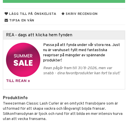
 & Gelé
chgelé & tvål
 de parfum
hängen
lsam
apotek
rd
dukter
LÄGG TILL PÅ ÖNSKELISTA
SKRIV RECENSION
ymprodukter
vård
 de toilette
gar
ktriska trimmers
iktscremer
gon
vård
ärer
TIPSA EN VÄN
t Set
tset
avfall
n utan sol
ylotion
e
m
REA - dags att klicka hem fynden
ndvård
färg
tset
n utan sol
er shave balm
pa
Passa på att fynda under vår stora rea. Just
borttagning
hampo
sk
odorant
er shave lotion
inser
nu är varuhuset fyllt med fantastiska
reapriser på mängder av spännande
ppsolja
ling produkter
essärer
chgelé & tvål
 de cologne
UE
produkter!
mma & Baby
lbehör
oncremer
ndvård
 de toilette
Rean pågår fram till 31/8-2026, men var
nique
änst
snabb - dina favoritprodukter kan fort ta slut!
ling
ling
borttagning
tset
p 10
TILL REAN »
 & svar
produkter
produkter
produkter
g 1: Rengöring
rd
produkt
cialprodukter
göring
cialprodukter
Produktinfo
g 2: Exfoliering
oliering och masker
p
Tweezerman Classic Lash Curler är en omtyckt fransböjare som är
elningen
rum
g 3: Fukt
tvård
utformad för att skapa vackra och långvarigt böjda fransar.
sh
Silikonfransdynan är tjock och rund för att bilda en mer intensiv kurva
tik
gg & Mustasch
d- och kroppsvård
n
matics Elixir
utan att vecka fransarna.
dd
produkter