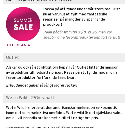
d- och kroppsvård
n
matics Elixir
dd
produkter
Passa på att fynda under vår stora rea. Just
n- och läppvård
cealer
yx
skydd
n
nu är varuhuset fyllt med fantastiska
cialprodukter
reapriser på mängder av spännande
göring
liner
nique Happy
teg till män
produkter!
rum
ndation
nique Happy For Men
oliering
Rean pågår fram till 31/8-2026, men var
snabb - dina favoritprodukter kan fort ta slut!
pstift
t och skydd
TILL REAN »
gloss
dvård
Outlet
liner
ning och rengöring
Älskar du också ett riktigt bra kap? I vår Outlet hittar du massor
e-up penslar
av produkter till nedsatta priser. Passa på att fynda medan dina
favoritprodukter fortfarande finns kvar.
cara
Erbjudandet gäller så långt lagret räcker!
onskugga
Wet n Wild - 25% rabatt
mer
Wet n Wild har erövrat den amerikanska marknaden av kosmetik
er
inom det semi-selektiva området. Wet n wild är det självklara valet
om du vill inhandla bra kosmetik till ett riktigt bra pris.