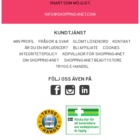
SNART SOM MÖJLIGT.
INFO@SHOPPING4NET.COM
KUNDTJÄNST
MIN PROFIL
FRÅGOR & SVAR
GLÖMT LÖSENORD
KONTAKT
ÄR DU EN INFLUENCER?
BLI AFFILIATE
COOKIES
INTEGRITETSPOLICY
KÖPVILLKOR FÖR SHOPPING4NET
OM SHOPPING4NET
SHOPPING4NET BEAUTYSTORE
TRYGG E-HANDEL
FÖLJ OSS ÄVEN PÅ