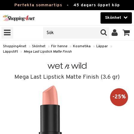
Perfekta sommartips
-
45 dagars öppet köp
Skönhet
RKEN
Skönhet
M BRANDS
T
Kontaktlinser
Shopping4net
»
Skönhet
»
För henne
»
Kosmetika
»
Läppar
»
Läppstift
»
Mega Last Lipstick Matte Finish
JER
Hälsokost
ODUKTER
Apotek
TKORT
Mega Last Lipstick Matte Finish (3.6 gr)
Fitness
e
Hem & Inredning
-25%
Leksaker, Barn & Baby
essoarer
rd
Varumärken
lsam
iktscremer
tika
Kampanjer
star / Kammar
 hy
iktsvård
t Set