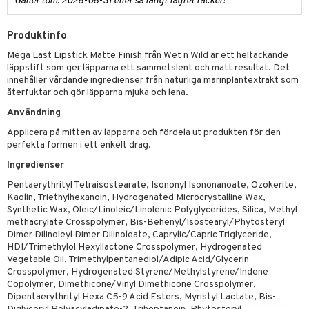
Gäller tom. 2026-08-31 eller så långt lagret räcker!
Produktinfo
Mega Last Lipstick Matte Finish från Wet n Wild är ett heltäckande
läppstift som ger läpparna ett sammetslent och matt resultat. Det
innehåller vårdande ingredienser från naturliga marinplantextrakt som
återfuktar och gör läpparna mjuka och lena.
Användning
Applicera på mitten av läpparna och fördela ut produkten för den
perfekta formen i ett enkelt drag.
Ingredienser
Pentaerythrityl Tetraisostearate, Isononyl Isononanoate, Ozokerite,
Kaolin, Triethylhexanoin, Hydrogenated Microcrystalline Wax,
Synthetic Wax, Oleic/Linoleic/Linolenic Polyglycerides, Silica, Methyl
methacrylate Crosspolymer, Bis-Behenyl/Isostearyl/Phytosteryl
Dimer Dilinoleyl Dimer Dilinoleate, Caprylic/Capric Triglyceride,
HDI/Trimethylol Hexyllactone Crosspolymer, Hydrogenated
Vegetable Oil, Trimethylpentanediol/Adipic Acid/Glycerin
Crosspolymer, Hydrogenated Styrene/Methylstyrene/Indene
Copolymer, Dimethicone/Vinyl Dimethicone Crosspolymer,
Dipentaerythrityl Hexa C5-9 Acid Esters, Myristyl Lactate, Bis-