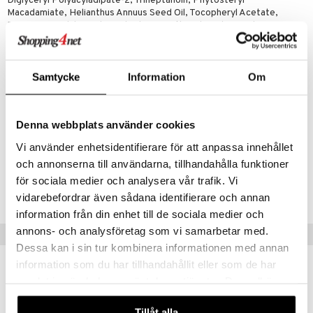
Diglyceryl Polyacyladipate-2, Triheptanoin, Phytosteryl
Macadamiate, Helianthus Annuus Seed Oil, Tocopheryl Acetate,
Prunus Amygdalus Dulcis Oil, Phenoxyethanol, Sorbic Acid,
Astrocaryum Murumuru Seed Butter, Passiflora Edulis Seed Oil,
Phytosteryl Oleate, Tocopherol, Argania Spinosa Kernel Oil,
Macadamia Integrifolia Seed Oil, Ethylhexylglycerin, Cocos Nucifera
Oil, Aqua, Glycine Soja Oil, Glyceryl Caprylate, Pentaerythrityl Tetra-
Samtycke
Information
Om
di-t-butyl Hydroxyhydrocinnamate, Sodium Hyaluronate, [+/-]: CI
45410, CI 77491, CI 77492, CI 77499, CI 77891, CI 15850, CI 19140.
Denna webbplats använder cookies
Artikelnr
Vi använder enhetsidentifierare för att anpassa innehållet
CWFX-WF-3.6-401-XX
och annonserna till användarna, tillhandahålla funktioner
för sociala medier och analysera vår trafik. Vi
Lägsta pris senaste 30 dagarna: 52 kr
vidarebefordrar även sådana identifierare och annan
information från din enhet till de sociala medier och
annons- och analysföretag som vi samarbetar med.
Tips till dig
Dessa kan i sin tur kombinera informationen med annan
information som du har tillhandahållit eller som de har
samlat in när du har använt deras tjänster. Du godkänner
våra cookies vid fortsatt användande av vår webbplats.
Tillåt alla