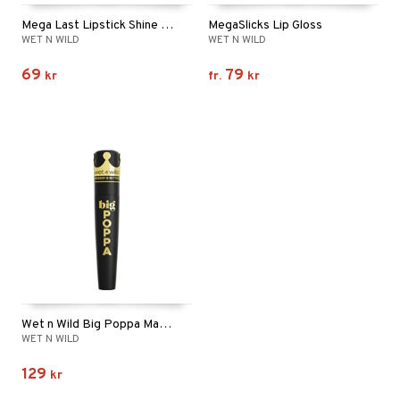
Mega Last Lipstick Shine Finish
MegaSlicks Lip Gloss
WET N WILD
WET N WILD
69
79
kr
fr.
kr
Wet n Wild Big Poppa Mascara
WET N WILD
129
kr