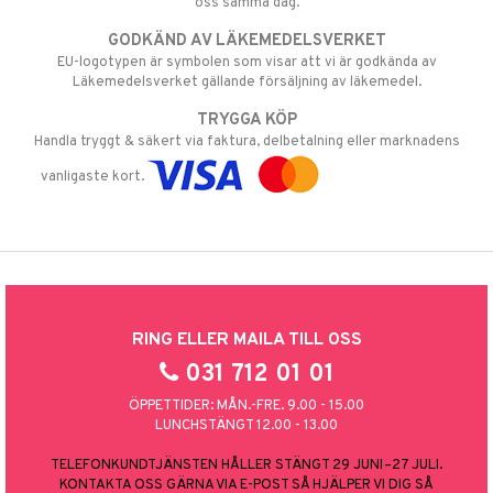
oss samma dag.
GODKÄND AV LÄKEMEDELSVERKET
EU-logotypen är symbolen som visar att vi är godkända av
Läkemedelsverket gällande försäljning av läkemedel.
TRYGGA KÖP
Handla tryggt & säkert via faktura, delbetalning eller marknadens
vanligaste kort.
RING ELLER MAILA TILL OSS
031 712 01 01
ÖPPETTIDER: MÅN.-FRE. 9.00 - 15.00
LUNCHSTÄNGT 12.00 - 13.00
TELEFONKUNDTJÄNSTEN HÅLLER STÄNGT 29 JUNI–27 JULI.
KONTAKTA OSS GÄRNA VIA E-POST SÅ HJÄLPER VI DIG SÅ