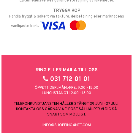
Läkemedelsverket gällande försäljning av läkemedel.
TRYGGA KÖP
Handla tryggt & säkert via faktura, delbetalning eller marknadens
vanligaste kort.
RING ELLER MAILA TILL OSS
031 712 01 01
ÖPPETTIDER: MÅN.-FRE. 9.00 - 15.00
LUNCHSTÄNGT 12.00 - 13.00
TELEFONKUNDTJÄNSTEN HÅLLER STÄNGT 29 JUNI–27 JULI.
KONTAKTA OSS GÄRNA VIA E-POST SÅ HJÄLPER VI DIG SÅ
SNART SOM MÖJLIGT.
INFO@SHOPPING4NET.COM