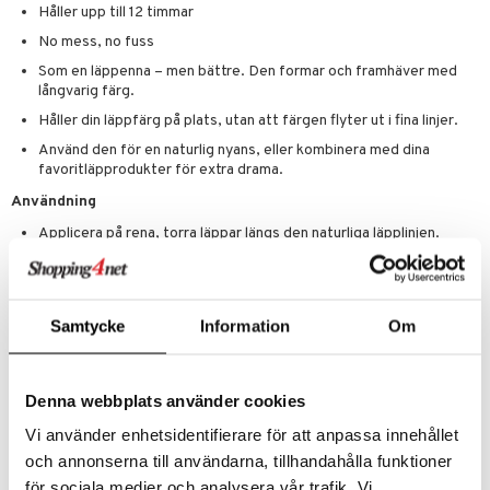
Håller upp till 12 timmar
No mess, no fuss
Som en läppenna – men bättre. Den formar och framhäver med
långvarig färg.
Håller din läppfärg på plats, utan att färgen flyter ut i fina linjer.
Använd den för en naturlig nyans, eller kombinera med dina
favoritläpprodukter för extra drama.
Användning
Applicera på rena, torra läppar längs den naturliga läpplinjen.
Låt torka helt (ca 5–10 minuter).
Dra försiktigt bort från yttersta mungipan.
Njut av en mjuk, färgad kontur som håller i upp till 12 timmar.
Samtycke
Information
Om
Ingredienser
Denna webbplats använder cookies
water, polyvinyl alcohol, polysorbate 20, propylene carbonate,
methylparaben, propylparaben. MAY contain: CI 14700, CI 16255, CI
Vi använder enhetsidentifierare för att anpassa innehållet
77266, CI 19140, CI 42090, CI 16035, CI 17200, CI 77891
och annonserna till användarna, tillhandahålla funktioner
för sociala medier och analysera vår trafik. Vi