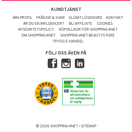
KUNDTJÄNST
MIN PROFIL
FRÅGOR & SVAR
GLÖMT LÖSENORD
KONTAKT
ÄR DU EN INFLUENCER?
BLI AFFILIATE
COOKIES
INTEGRITETSPOLICY
KÖPVILLKOR FÖR SHOPPING4NET
OM SHOPPING4NET
SHOPPING4NET BEAUTYSTORE
TRYGG E-HANDEL
FÖLJ OSS ÄVEN PÅ
© 2026 SHOPPING4NET
•
SITEMAP