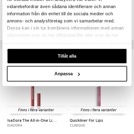
Artikelnr
vidarebefordrar även sådana identifierare och annan
CME16-N1-5-001-XX
information från din enhet till de sociala medier och
annons- och analysföretag som vi samarbetar med.
Lägsta pris senaste 30 dagarna: 249 kr
Dessa kan i sin tur kombinera informationen med annan
information som du har tillhandahållit eller som de har
samlat in när du har använt deras tjänster. Du godkänner
Populära produkter
våra cookies vid fortsatt användande av vår webbplats.
gåva på köpet!
Tillåt alla
Anpassa
Finns i flera varianter
Finns i flera varianter
IsaDora The All-in-One Lipliner
Quickliner For Lips
ISADORA
CLINIQUE