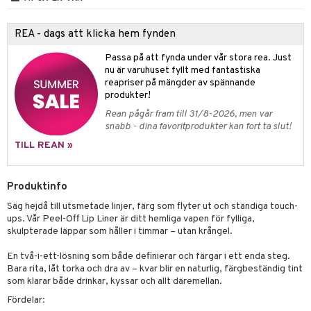
d- och kroppsvård
n
matics Elixir
dd
produkter
n- och läppvård
cealer
yx
skydd
n
REA - dags att klicka hem fynden
cialprodukter
göring
liner
nique Happy
teg till män
Passa på att fynda under vår stora rea. Just
nu är varuhuset fyllt med fantastiska
rum
ndation
nique Happy For Men
oliering
reapriser på mängder av spännande
produkter!
pstift
t och skydd
Rean pågår fram till 31/8-2026, men var
gloss
dvård
snabb - dina favoritprodukter kan fort ta slut!
liner
ning och rengöring
TILL REAN »
e-up penslar
Produktinfo
cara
Säg hejdå till utsmetade linjer, färg som flyter ut och ständiga touch-
onskugga
ups. Vår Peel-Off Lip Liner är ditt hemliga vapen för fylliga,
skulpterade läppar som håller i timmar – utan krångel.
mer
En två-i-ett-lösning som både definierar och färgar i ett enda steg.
er
Bara rita, låt torka och dra av – kvar blir en naturlig, färgbeständig tint
som klarar både drinkar, kyssar och allt däremellan.
Fördelar: