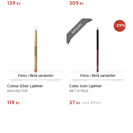
139
309
kr
kr
kampanj
-25%
Finns i flera varianter
Finns i flera varianter
Colour Elixir Lipliner
Color Icon Lipliner
MAX FACTOR
WET N WILD
119
37
49
kr
kr
(
ord.
kr
)