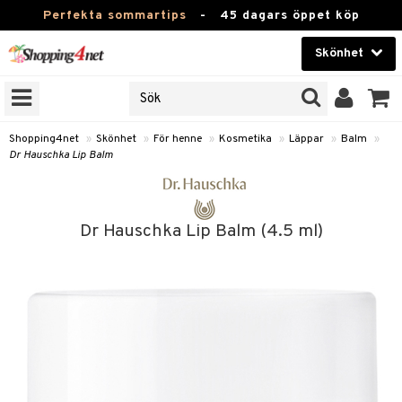
Perfekta sommartips
-
45 dagars öppet köp
Skönhet
RKEN
Skönhet
M BRANDS
T
Kontaktlinser
Shopping4net
»
Skönhet
»
För henne
»
Kosmetika
»
Läppar
»
Balm
»
Dr Hauschka Lip Balm
JER
Hälsokost
ODUKTER
Apotek
TKORT
Dr Hauschka Lip Balm (4.5 ml)
Fitness
e
Hem & Inredning
Leksaker, Barn & Baby
essoarer
rd
Varumärken
lsam
iktscremer
tika
Kampanjer
star / Kammar
 hy
iktsvård
t Set