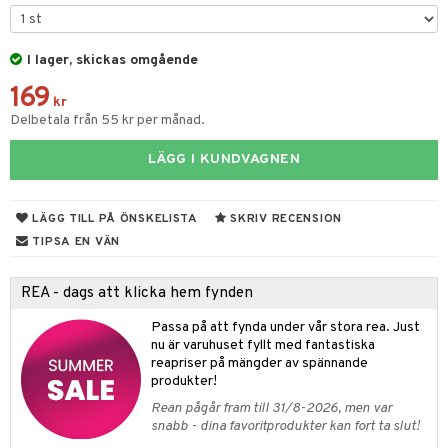
 & Gelé
onskugga
odorant
 de cologne
sband
ymprodukter
I lager, skickas omgående
chgelé & tvål
 de parfum
hängen
lsam
apotek
rd
dukter
169
vård
 de toilette
gar
ktriska trimmers
iktscremer
gon
vård
ärer
kr
Delbetala från 55 kr per månad.
t Set
tset
avfall
n utan sol
ylotion
e
m
LÄGG I KUNDVAGNEN
ndvård
färg
tset
n utan sol
er shave balm
pa
borttagning
hampo
sk
odorant
er shave lotion
inser
LÄGG TILL PÅ ÖNSKELISTA
SKRIV RECENSION
ppsolja
ling produkter
essärer
chgelé & tvål
 de cologne
UE
TIPSA EN VÄN
mma & Baby
lbehör
oncremer
ndvård
 de toilette
nique
änst
REA - dags att klicka hem fynden
ling
ling
borttagning
tset
p 10
 & svar
Passa på att fynda under vår stora rea. Just
produkter
produkter
produkter
g 1: Rengöring
nu är varuhuset fyllt med fantastiska
rd
produkt
reapriser på mängder av spännande
cialprodukter
göring
cialprodukter
g 2: Exfoliering
oliering och masker
p
produkter!
elningen
rum
Rean pågår fram till 31/8-2026, men var
g 3: Fukt
tvård
sh
snabb - dina favoritprodukter kan fort ta slut!
tik
gg & Mustasch