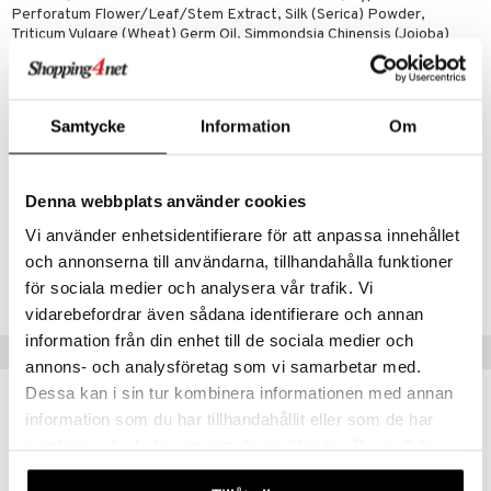
Perforatum Flower/Leaf/Stem Extract, Silk (Serica) Powder,
Triticum Vulgare (Wheat) Germ Oil, Simmondsia Chinensis (Jojoba)
Seed Oil, Triticum Vulgare (Wheat) Bran Extract, Lecithin, Fragrance
(Parfum)*, Citronellol*, Geraniol*, Linalool*, Farnesol*, Benzyl
Benzoate*, Citral*, Eugenol*, Benzyl Alcohol*, Benzyl Salicylate*,
Limonene*.
Samtycke
Information
Om
*from natural essential oils
Artikelnr
Denna webbplats använder cookies
CDH29-DR-4.5-XX-XX
Vi använder enhetsidentifierare för att anpassa innehållet
och annonserna till användarna, tillhandahålla funktioner
Lägsta pris senaste 30 dagarna: 169 kr
för sociala medier och analysera vår trafik. Vi
vidarebefordrar även sådana identifierare och annan
information från din enhet till de sociala medier och
Tips till dig
annons- och analysföretag som vi samarbetar med.
Dessa kan i sin tur kombinera informationen med annan
information som du har tillhandahållit eller som de har
samlat in när du har använt deras tjänster. Du godkänner
våra cookies vid fortsatt användande av vår webbplats.