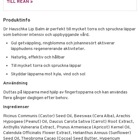
d- och kroppsvård
n
matics Elixir
dd
TILL REAN »
produkter
n- och läppvård
cealer
yx
skydd
n
cialprodukter
Produktinfo
göring
liner
nique Happy
teg till män
Dr Hauschka Lip Balm är perfekt till mycket torra och spruckna läppar
rum
ndation
nique Happy For Men
oliering
som behöver intensiv och uppbyggande vård.
pstift
Gul getväppling, ringblomma och johannesört aktiverar
t och skydd
läpphudens regenererande aktiviteter.
gloss
dvård
Naturlig, effektiv och hållbar
liner
ning och rengöring
Till mycket torra och spruckna läppar
Skyddar läpparna mot kyla, vind och sol
e-up penslar
Användning
cara
Duttas på läpparna med hjälp av fingertopparna och kan användas
onskugga
flera gånger dagligen efter behov.
Ingredienser
mer
Ricinus Communis (Castor) Seed Oil, Beeswax (Cera Alba), Arachis
er
Hypogaea (Peanut) Oil, Daucus Carota Sativa (Carrot) Root Extract,
Anthyllis Vulneraria Extract, Prunus Armeniaca (Apricot) Kernel Oil,
Calendula Officinalis Flower Extract, Helianthus Annuus (Sunflower)
Seed Oil, Theobroma Cacao (Cocoa) Seed Butter, Hypericum