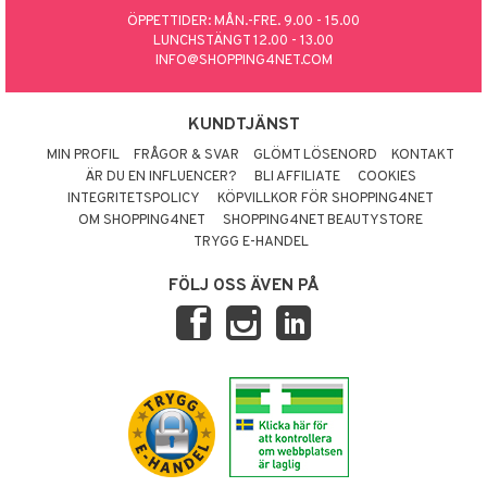
ÖPPETTIDER: MÅN.-FRE. 9.00 - 15.00
LUNCHSTÄNGT 12.00 - 13.00
INFO@SHOPPING4NET.COM
KUNDTJÄNST
MIN PROFIL
FRÅGOR & SVAR
GLÖMT LÖSENORD
KONTAKT
ÄR DU EN INFLUENCER?
BLI AFFILIATE
COOKIES
INTEGRITETSPOLICY
KÖPVILLKOR FÖR SHOPPING4NET
OM SHOPPING4NET
SHOPPING4NET BEAUTYSTORE
TRYGG E-HANDEL
FÖLJ OSS ÄVEN PÅ