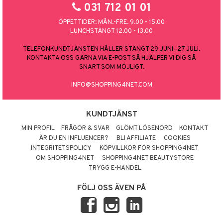
031 712 01 01
ÖPPETTIDER: MÅN.-FRE. 9.00 - 15.00
LUNCHSTÄNGT 12.00 - 13.00
TELEFONKUNDTJÄNSTEN HÅLLER STÄNGT 29 JUNI–27 JULI.
KONTAKTA OSS GÄRNA VIA E-POST SÅ HJÄLPER VI DIG SÅ
SNART SOM MÖJLIGT.
INFO@SHOPPING4NET.COM
KUNDTJÄNST
MIN PROFIL
FRÅGOR & SVAR
GLÖMT LÖSENORD
KONTAKT
ÄR DU EN INFLUENCER?
BLI AFFILIATE
COOKIES
INTEGRITETSPOLICY
KÖPVILLKOR FÖR SHOPPING4NET
OM SHOPPING4NET
SHOPPING4NET BEAUTYSTORE
TRYGG E-HANDEL
FÖLJ OSS ÄVEN PÅ