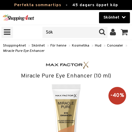
Perfekta sommartips
-
45 dagars öppet köp
Skönhet
RKEN
Skönhet
M BRANDS
T
Kontaktlinser
Shopping4net
»
Skönhet
»
För henne
»
Kosmetika
»
Hud
»
Concealer
»
Miracle Pure Eye Enhancer
JER
Hälsokost
ODUKTER
Apotek
TKORT
Miracle Pure Eye Enhancer (10 ml)
Fitness
e
Hem & Inredning
-40%
Leksaker, Barn & Baby
essoarer
rd
Varumärken
lsam
iktscremer
tika
Kampanjer
star / Kammar
 hy
iktsvård
t Set