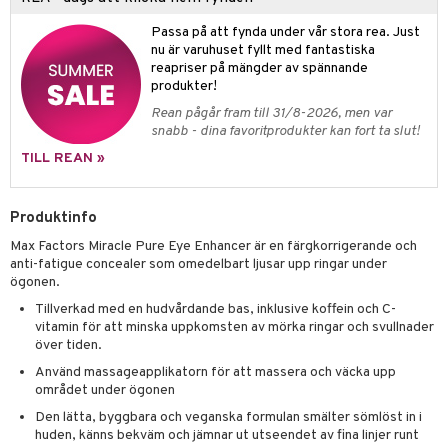
g 1: Rengöring
rd
produkt
cialprodukter
göring
cialprodukter
Passa på att fynda under vår stora rea. Just
g 2: Exfoliering
oliering och masker
p
nu är varuhuset fyllt med fantastiska
elningen
rum
g 3: Fukt
reapriser på mängder av spännande
tvård
sh
produkter!
tik
gg & Mustasch
d- och kroppsvård
n
matics Elixir
dd
Rean pågår fram till 31/8-2026, men var
produkter
snabb - dina favoritprodukter kan fort ta slut!
n- och läppvård
cealer
yx
skydd
n
TILL REAN »
cialprodukter
göring
liner
nique Happy
teg till män
rum
ndation
nique Happy For Men
oliering
Produktinfo
pstift
t och skydd
Max Factors Miracle Pure Eye Enhancer är en färgkorrigerande och
anti-fatigue concealer som omedelbart ljusar upp ringar under
gloss
dvård
ögonen.
liner
Tillverkad med en hudvårdande bas, inklusive koffein och C-
ning och rengöring
vitamin för att minska uppkomsten av mörka ringar och svullnader
e-up penslar
över tiden.
Använd massageapplikatorn för att massera och väcka upp
cara
området under ögonen
onskugga
Den lätta, byggbara och veganska formulan smälter sömlöst in i
huden, känns bekväm och jämnar ut utseendet av fina linjer runt
mer