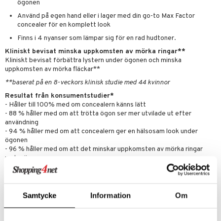
ögonen
er
Använd på egen hand eller i lager med din go-to Max Factor
concealer för en komplett look
Finns i 4 nyanser som lämpar sig för en rad hudtoner.
Kliniskt bevisat minska uppkomsten av mörka ringar**
Kliniskt bevisat förbättra lystern under ögonen och minska
uppkomsten av mörka fläckar**
**baserat på en 8-veckors klinisk studie med 44 kvinnor
Resultat från konsumentstudier*
- Håller till 100% med om concealern känns lätt
- 88 % håller med om att trötta ögon ser mer utvilade ut efter
användning
- 94 % håller med om att concealern ger en hälsosam look under
ögonen
- 96 % håller med om att det minskar uppkomsten av mörka ringar
under ögonen
- 80 % håller med om att det jämnar ut fina linjer runt ögonen
*Konsumentstudie, 118 deltagare efter 7 dagars användning.
Ingredienser
Samtycke
Information
Om
Aqua/Water/Eau, Dimethicone, Caprylyl Methicone, Glycerin,
Isononyl Isononanoate, Silica, Cetyl PEG/PPG-10/1 Dimethicone,