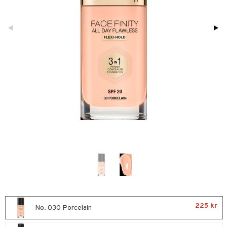
ktriska stylingverktyg
slig hy
iktsvatten
n utan sol
d
t Set
mal hy
n makeup remover
tset
nzer & Highlighter
avfall
r hy
göring
borttagning
cealer
färg
ker
gad Dagcreme
kur
essärer
undation
ackning
oncremer
mer
ve-in balsam
ling
er
hampo
rum
uge
ling
produkter
ppar
ns & Antifrizz
rschampo
cialprodukter
lm
glar
spray
ppenna
naglar
on
kar
pglans
ellack
liner / Kajal
lbehör
225 kr
No. 030 Porcelain
rmeskydd
pstift
elvård
nsar
e-up
vård