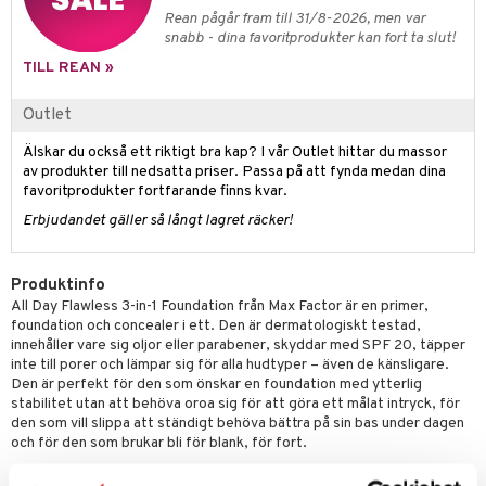
Rean pågår fram till 31/8-2026, men var
er
snabb - dina favoritprodukter kan fort ta slut!
TILL REAN »
Outlet
Älskar du också ett riktigt bra kap? I vår Outlet hittar du massor
av produkter till nedsatta priser. Passa på att fynda medan dina
favoritprodukter fortfarande finns kvar.
Erbjudandet gäller så långt lagret räcker!
Produktinfo
All Day Flawless 3-in-1 Foundation från Max Factor är en primer,
foundation och concealer i ett. Den är dermatologiskt testad,
innehåller vare sig oljor eller parabener, skyddar med SPF 20, täpper
inte till porer och lämpar sig för alla hudtyper – även de känsligare.
Den är perfekt för den som önskar en foundation med ytterlig
stabilitet utan att behöva oroa sig för att göra ett målat intryck, för
den som vill slippa att ständigt behöva bättra på sin bas under dagen
och för den som brukar bli för blank, för fort.
Primerfunktionen
är baserad på Max Factors patenterade Flexihold-