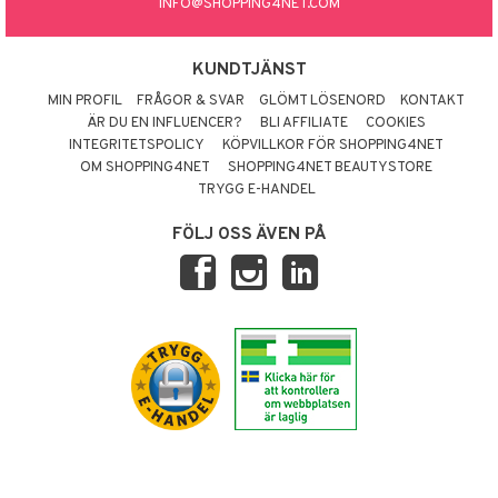
INFO@SHOPPING4NET.COM
KUNDTJÄNST
MIN PROFIL
FRÅGOR & SVAR
GLÖMT LÖSENORD
KONTAKT
ÄR DU EN INFLUENCER?
BLI AFFILIATE
COOKIES
INTEGRITETSPOLICY
KÖPVILLKOR FÖR SHOPPING4NET
OM SHOPPING4NET
SHOPPING4NET BEAUTYSTORE
TRYGG E-HANDEL
FÖLJ OSS ÄVEN PÅ