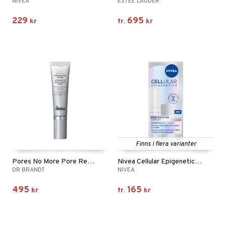
NIVEA
ESTÉE LAUDER
229
695
kr
fr.
kr
Finns i flera varianter
Pores No More Pore Refiner Primer
Nivea Cellular Epigenetics Age Rewind Serum
DR BRANDT
NIVEA
495
165
kr
fr.
kr