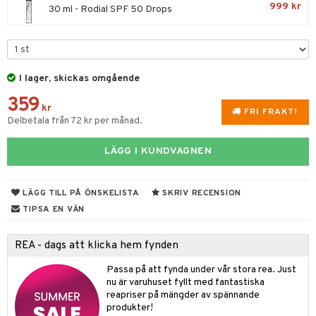
999 kr
30 ml - Rodial SPF 50 Drops
 & Gelé
nzer & Highlighter
ppar
ylotion
y spray
en
ymprodukter
cealer
lm
glar
n utan sol
tljus & Rumsdoft
mband
om
gad Dagcreme
ppenna
naglar
on
odorant
 de cologne
sband
I lager, skickas omgående
ndation
pglans
ellack
liner / Kajal
lbehör
chgelé & tvål
 de parfum
hängen
lsam
apotek
rd
dukter
359
kr
FRI FRAKT!
mer
pstift
elvård
nsar
e-up
vård
 de toilette
gar
ktriska trimmers
iktscremer
gon
vård
ärer
Delbetala från 72 kr per månad.
er
mover
ögonfransar
iga
t Set
tset
avfall
n utan sol
ylotion
e
m
LÄGG I KUNDVAGNEN
uge
lbehör
cara
cetter
ndvård
färg
tset
n utan sol
er shave balm
pa
onbryn
borttagning
hampo
sk
odorant
er shave lotion
inser
LÄGG TILL PÅ ÖNSKELISTA
SKRIV RECENSION
TIPSA EN VÄN
onskugga
ppsolja
ling produkter
essärer
chgelé & tvål
 de cologne
UE
mma & Baby
lbehör
oncremer
ndvård
 de toilette
nique
REA - dags att klicka hem fynden
änst
ling
ling
borttagning
tset
p 10
Passa på att fynda under vår stora rea. Just
 & svar
nu är varuhuset fyllt med fantastiska
produkter
produkter
produkter
g 1: Rengöring
rd
reapriser på mängder av spännande
produkt
produkter!
cialprodukter
göring
cialprodukter