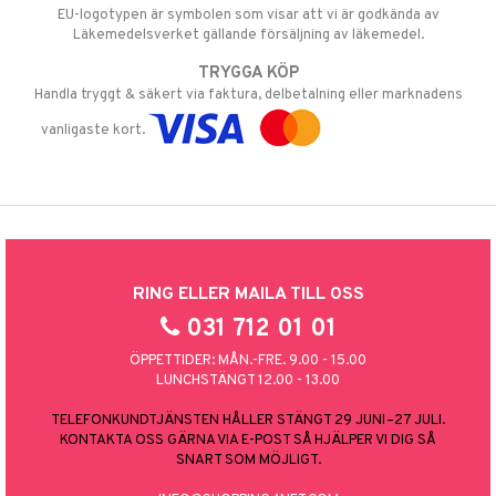
EU-logotypen är symbolen som visar att vi är godkända av
Läkemedelsverket gällande försäljning av läkemedel.
TRYGGA KÖP
Handla tryggt & säkert via faktura, delbetalning eller marknadens
vanligaste kort.
RING ELLER MAILA TILL OSS
031 712 01 01
ÖPPETTIDER: MÅN.-FRE. 9.00 - 15.00
LUNCHSTÄNGT 12.00 - 13.00
TELEFONKUNDTJÄNSTEN HÅLLER STÄNGT 29 JUNI–27 JULI.
KONTAKTA OSS GÄRNA VIA E-POST SÅ HJÄLPER VI DIG SÅ
SNART SOM MÖJLIGT.