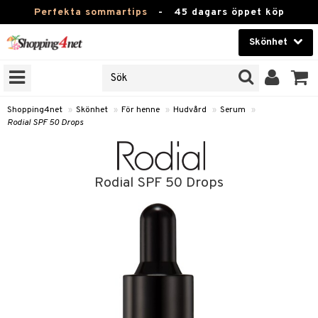
Perfekta sommartips
-
45 dagars öppet köp
Skönhet
RKEN
Skönhet
M BRANDS
T
Kontaktlinser
Shopping4net
»
Skönhet
»
För henne
»
Hudvård
»
Serum
»
Rodial SPF 50 Drops
JER
Hälsokost
ODUKTER
Apotek
TKORT
Rodial SPF 50 Drops
Fitness
e
Hem & Inredning
Leksaker, Barn & Baby
essoarer
rd
Varumärken
lsam
iktscremer
Kampanjer
star / Kammar
 hy
iktsvård