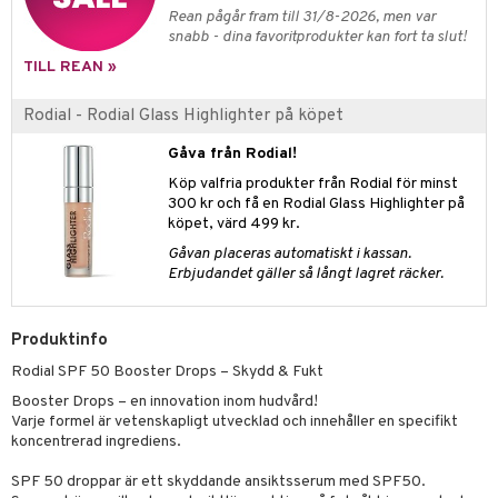
g 2: Exfoliering
oliering och masker
p
Rean pågår fram till 31/8-2026, men var
elningen
rum
snabb - dina favoritprodukter kan fort ta slut!
g 3: Fukt
tvård
sh
tik
TILL REAN »
gg & Mustasch
d- och kroppsvård
n
matics Elixir
dd
produkter
Rodial - Rodial Glass Highlighter på köpet
n- och läppvård
cealer
yx
skydd
n
cialprodukter
göring
liner
Gåva från Rodial!
nique Happy
teg till män
Köp valfria produkter från Rodial för minst
rum
ndation
nique Happy For Men
oliering
300 kr och få en Rodial Glass Highlighter på
köpet, värd 499 kr.
pstift
t och skydd
Gåvan placeras automatiskt i kassan.
gloss
dvård
Erbjudandet gäller så långt lagret räcker.
liner
ning och rengöring
Produktinfo
e-up penslar
Rodial SPF 50 Booster Drops – Skydd & Fukt
cara
Booster Drops – en innovation inom hudvård!
onskugga
Varje formel är vetenskapligt utvecklad och innehåller en specifikt
koncentrerad ingrediens.
mer
SPF 50 droppar är ett skyddande ansiktsserum med SPF50.
er