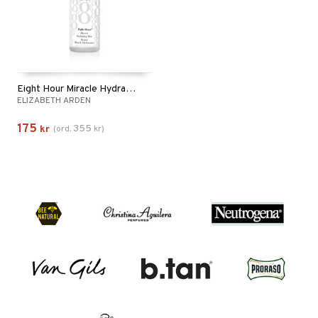
Eight Hour Miracle Hydrating Mist
ELIZABETH ARDEN
175
355
kr
(
ord.
kr
)