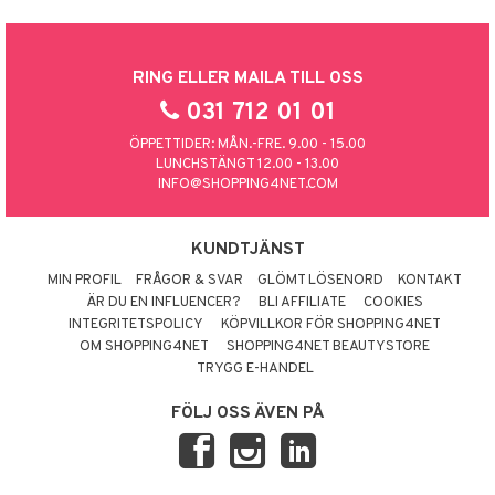
RING ELLER MAILA TILL OSS
031 712 01 01
ÖPPETTIDER: MÅN.-FRE. 9.00 - 15.00
LUNCHSTÄNGT 12.00 - 13.00
INFO@SHOPPING4NET.COM
KUNDTJÄNST
MIN PROFIL
FRÅGOR & SVAR
GLÖMT LÖSENORD
KONTAKT
ÄR DU EN INFLUENCER?
BLI AFFILIATE
COOKIES
INTEGRITETSPOLICY
KÖPVILLKOR FÖR SHOPPING4NET
OM SHOPPING4NET
SHOPPING4NET BEAUTYSTORE
TRYGG E-HANDEL
FÖLJ OSS ÄVEN PÅ