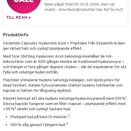
g 2: Exfoliering
oliering och masker
p
Rean pågår fram till 31/8-2026, men var
elningen
rum
snabb - dina favoritprodukter kan fort ta slut!
g 3: Fukt
tvård
sh
tik
TILL REAN »
gg & Mustasch
d- och kroppsvård
n
matics Elixir
dd
produkter
n- och läppvård
cealer
yx
skydd
n
Produktinfo
cialprodukter
göring
liner
nique Happy
teg till män
Ceramide Capsules Hyaluronic Acid + Peptides från Elizabeth Arden
ger riktad fukt och synligt plumpande effekt.
rum
ndation
nique Happy For Men
oliering
Med Size-Shifting Hyaluronic Acid-teknologi innehåller de HA-
pstift
t och skydd
mikrosfärer som är 500 gånger mindre än traditionell hyaluronsyra –
och tränger in fyra gånger djupare i huden – där de expanderar för att
gloss
dvård
fylla och volymge huden inifrån.
Peptider stimulerar hudens naturliga kollagen- och lipidsyntes för
liner
ning och rengöring
ökad fasthet, medan fytoceramider stärker hudens fuktbarriär och
e-up penslar
kapslar in fukten för långvarig mjukhet.
Kliniskt bevisat att öka hudens naturliga hyaluronsyranivå med 109 %¹.
cara
Dessa kapslar fungerar som en filler i kapsel – plumpande effekt med
+39 %² direkt och synligt fastare hud.
onskugga
Plumpad hud på bara 10 minuter.²
mer
100 % såg genast fylligare hud.²
er