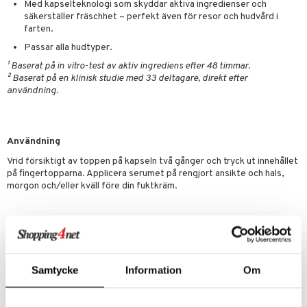
Med kapselteknologi som skyddar aktiva ingredienser och
säkerställer fräschhet – perfekt även för resor och hudvård i
farten.
Passar alla hudtyper.
¹ Baserat på in vitro-test av aktiv ingrediens efter 48 timmar.
² Baserat på en klinisk studie med 33 deltagare, direkt efter
användning.
Användning
Vrid försiktigt av toppen på kapseln två gånger och tryck ut innehållet
på fingertopparna. Applicera serumet på rengjort ansikte och hals,
morgon och/eller kväll före din fuktkräm.
Ingredienser
DIMETHICONE, ISODODECANE, C13-16 ISOALKANE,
CAPRYLIC/CAPRIC TRIGLYCERIDE, DIMETHICONE/VINYL
DIMETHICONE CROSSPOLYMER, NEOPENTYL GLYCOL
Samtycke
Information
Om
DIHEPTANOATE, POLYSILICONE-11, C12-15 ALKYL BENZOATE,
ETHYLHEXYL PALMITATE, ECHINACEA PURPUREA EXTRACT,
ALARIA ESCULENTA EXTRACT, BUTYLENE GLYCOL,