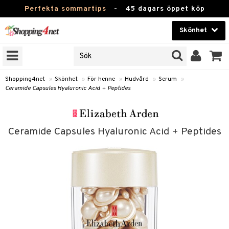
Perfekta sommartips
-
45 dagars öppet köp
Skönhet
RKEN
Skönhet
M BRANDS
T
Kontaktlinser
Shopping4net
»
Skönhet
»
För henne
»
Hudvård
»
Serum
»
Ceramide Capsules Hyaluronic Acid + Peptides
JER
Hälsokost
ODUKTER
Apotek
TKORT
Ceramide Capsules Hyaluronic Acid + Peptides
Fitness
e
Hem & Inredning
Leksaker, Barn & Baby
essoarer
rd
Varumärken
lsam
iktscremer
Kampanjer
star / Kammar
 hy
iktsvård