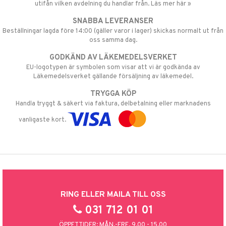
utifån vilken avdelning du handlar från. Läs mer här »
SNABBA LEVERANSER
Beställningar lagda före 14:00 (gäller varor i lager) skickas normalt ut från
oss samma dag.
GODKÄND AV LÄKEMEDELSVERKET
EU-logotypen är symbolen som visar att vi är godkända av
Läkemedelsverket gällande försäljning av läkemedel.
TRYGGA KÖP
Handla tryggt & säkert via faktura, delbetalning eller marknadens
vanligaste kort.
RING ELLER MAILA TILL OSS
031 712 01 01
ÖPPETTIDER: MÅN.-FRE. 9.00 - 15.00