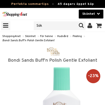
Perfekta sommartips
-
45 dagars öppet köp
Skönhet
RKEN
Skönhet
M BRANDS
T
Kontaktlinser
Shopping4net
»
Skönhet
»
För henne
»
Hudvård
»
Peeling
»
Bondi Sands Buff’n Polish Gentle Exfoliant
JER
Hälsokost
ODUKTER
Apotek
TKORT
Bondi Sands Buff’n Polish Gentle Exfoliant
Fitness
e
Hem & Inredning
-23%
Leksaker, Barn & Baby
essoarer
rd
Varumärken
lsam
iktscremer
Kampanjer
star / Kammar
 hy
iktsvård