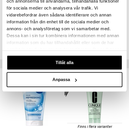
och annonserna till användarna, tillhandahålla funktioner
PRUNUS SPECIOSA (OSHIMA CHERRY BLOSSOM) FLOWER
för sociala medier och analysera vår trafik. Vi
EXTRACT.
vidarebefordrar även sådana identifierare och annan
information från din enhet till de sociala medier och
Artikelnr
annons- och analysföretag som vi samarbetar med.
CBSN6-8W-30-XX-XX
Dessa kan i sin tur kombinera informationen med annan
information som du har tillhandahållit eller som de har
Lägsta pris senaste 30 dagarna: 89 kr
samlat in när du har använt deras tjänster. Du godkänner
våra cookies vid fortsatt användande av vår webbplats.
Tillåt alla
Populära produkter
kampanj
-20%
Anpassa
Finns i flera varianter