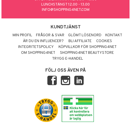
LUNCHSTÄNGT 12.00 - 13.00
INFO@SHOPPING4NET.COM
KUNDTJÄNST
MIN PROFIL
FRÅGOR & SVAR
GLÖMT LÖSENORD
KONTAKT
ÄR DU EN INFLUENCER?
BLI AFFILIATE
COOKIES
INTEGRITETSPOLICY
KÖPVILLKOR FÖR SHOPPING4NET
OM SHOPPING4NET
SHOPPING4NET BEAUTYSTORE
TRYGG E-HANDEL
FÖLJ OSS ÄVEN PÅ