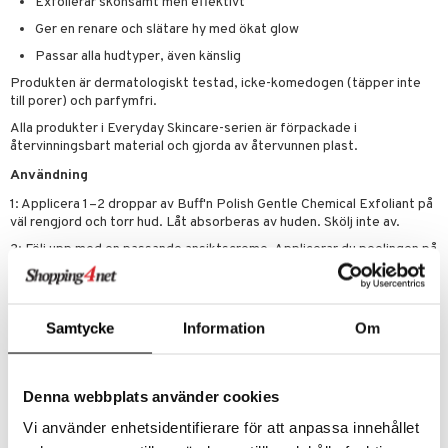
Exfolierar skonsamt men effektivt
Ger en renare och slätare hy med ökat glow
Passar alla hudtyper, även känslig
Produkten är dermatologiskt testad, icke-komedogen (täpper inte
till porer) och parfymfri.
Alla produkter i Everyday Skincare-serien är förpackade i
återvinningsbart material och gjorda av återvunnen plast.
Användning
1: Applicera 1–2 droppar av Buff'n Polish Gentle Chemical Exfoliant på
väl rengjord och torr hud. Låt absorberas av huden. Skölj inte av.
2: Följ upp med en passande ansiktscreme. Applicerar du peelingen på
morgonen ska du även använda solskydd.
3: För bästa resultat ska Buff'n Polish Gentle Chemical Exfoliant
appliceras på kvällen och få verka under natten.
Samtycke
Information
Om
Ingredienser
AQUA (WATER), GLYCERIN, PHENOXYETHANOL, SODIUM
LACTATE, LACTIC ACID, XANTHAN GUM, BENZYL ALCOHOL,
Denna webbplats använder cookies
CARRAGEENAN, GLUCONOLACTONE (PHA),
ETHYLHEXYLGLYCERIN, SODIUM BENZOATE, CALCIUM
Vi använder enhetsidentifierare för att anpassa innehållet
GLUCONATE, ALOE BARBADENSIS LEAF JUICE POWDER,