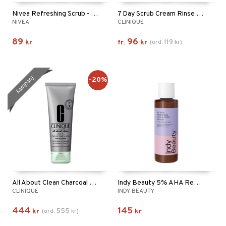
Nivea Refreshing Scrub - Normal/Comb Skin
7 Day Scrub Cream Rinse Off Formula
NIVEA
CLINIQUE
89
96
119
kr
fr.
kr
(
ord.
kr
)
kampanj
-20%
All About Clean Charcoal Mask + Scrub
Indy Beauty 5% AHA Renewing Face & Body Serum
CLINIQUE
INDY BEAUTY
444
145
555
kr
(
ord.
kr
)
kr