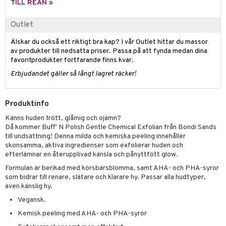
g 2: Exfoliering
oliering och masker
p
TILL REAN »
elningen
rum
g 3: Fukt
tvård
sh
Outlet
tik
gg & Mustasch
d- och kroppsvård
n
matics Elixir
dd
Älskar du också ett riktigt bra kap? I vår Outlet hittar du massor
produkter
av produkter till nedsatta priser. Passa på att fynda medan dina
n- och läppvård
cealer
yx
skydd
n
favoritprodukter fortfarande finns kvar.
cialprodukter
göring
liner
nique Happy
teg till män
Erbjudandet gäller så långt lagret räcker!
rum
ndation
nique Happy For Men
oliering
Produktinfo
pstift
t och skydd
Känns huden trött, glåmig och ojämn?
gloss
dvård
Då kommer Buff’ N Polish Gentle Chemical Exfolian från Bondi Sands
till undsättning! Denna milda och kemiska peeling innehåller
liner
ning och rengöring
skonsamma, aktiva ingredienser som exfolierar huden och
efterlämnar en återupplivad känsla och pånyttfött glow.
e-up penslar
Formulan är berikad med körsbärsblomma, samt AHA- och PHA-syror
cara
som bidrar till renare, slätare och klarare hy. Passar alla hudtyper,
även känslig hy.
onskugga
Vegansk.
mer
Kemisk peeling med AHA- och PHA-syror
er