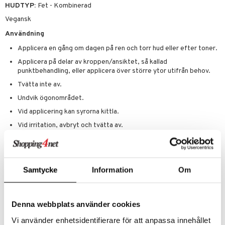
HUDTYP:
Fet - Kombinerad
Vegansk
Användning
Applicera en gång om dagen på ren och torr hud eller efter toner.
Applicera på delar av kroppen/ansiktet, så kallad
punktbehandling, eller applicera över större ytor utifrån behov.
Tvätta inte av.
Undvik ögonområdet.
Vid applicering kan syrorna kittla.
Vid irritation, avbryt och tvätta av.
Använd solskydd dagtid.
Vänj gärna in produkten under ett par veckor, börja med att
använda produkten 1-2 gånger i veckan och växla därefter vid
Samtycke
Information
Om
behov upp till en gång om dagen.
Ingredienser
Denna webbplats använder cookies
Aqua, Glycerin, C15-19 Alkane, Salicylic Acid, Steareth-2,
Vi använder enhetsidentifierare för att anpassa innehållet
Hydroxyethyl Acrylate/Sodium Acryloyldimethyl Taurate Copolymer,