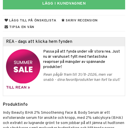
LÄGG I KUNDVAGNEN
 & Gelé
nzer & Highlighter
ppar
ylotion
y spray
en
ymprodukter
cealer
lm
glar
n utan sol
tljus & Rumsdoft
mband
om
LÄGG TILL PÅ ÖNSKELISTA
SKRIV RECENSION
gad Dagcreme
ppenna
naglar
on
odorant
TIPSA EN VÄN
 de cologne
sband
ndation
pglans
ellack
liner / Kajal
lbehör
chgelé & tvål
 de parfum
hängen
lsam
apotek
rd
dukter
REA - dags att klicka hem fynden
mer
pstift
elvård
nsar
e-up
vård
 de toilette
gar
ktriska trimmers
iktscremer
gon
vård
ärer
Passa på att fynda under vår stora rea. Just
er
mover
ögonfransar
iga
t Set
tset
nu är varuhuset fyllt med fantastiska
avfall
n utan sol
ylotion
e
m
reapriser på mängder av spännande
uge
lbehör
cara
cetter
ndvård
produkter!
färg
tset
n utan sol
er shave balm
pa
Rean pågår fram till 31/8-2026, men var
onbryn
borttagning
hampo
sk
odorant
er shave lotion
inser
snabb - dina favoritprodukter kan fort ta slut!
onskugga
ppsolja
ling produkter
essärer
chgelé & tvål
 de cologne
TILL REAN »
UE
mma & Baby
lbehör
oncremer
ndvård
 de toilette
nique
änst
Produktinfo
ling
ling
borttagning
tset
p 10
Indy Beauty BHA 2% Smoothening Face & Body Serum är ett
 & svar
produkter
produkter
produkter
exfolierande serum för ansikte och kropp, med 2% salicylsyra (BHA)
g 1: Rengöring
rd
och extrakt av lugnande grönt te som jobbar på att jämna ut hudtonen
produkt
cialprodukter
göring
cialprodukter