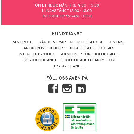
ÖPPETTIDER: MÅN.-FRE. 9.00 - 15.00
LUNCHSTÄNGT 12.00 - 13.00
INFO@SHOPPING4NET.COM
KUNDTJÄNST
MIN PROFIL
FRÅGOR & SVAR
GLÖMT LÖSENORD
KONTAKT
ÄR DU EN INFLUENCER?
BLI AFFILIATE
COOKIES
INTEGRITETSPOLICY
KÖPVILLKOR FÖR SHOPPING4NET
OM SHOPPING4NET
SHOPPING4NET BEAUTYSTORE
TRYGG E-HANDEL
FÖLJ OSS ÄVEN PÅ