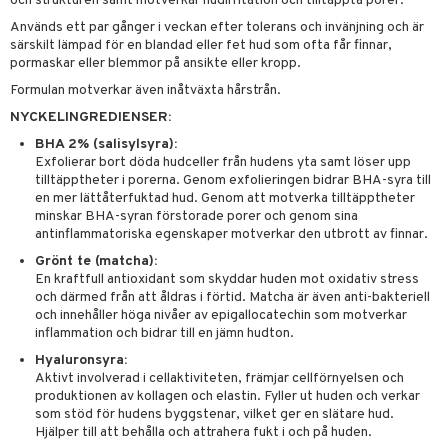
g 2: Exfoliering
och strukturen samt motverkar hudirritation och tilltäppta porer.
oliering och masker
p
elningen
Används ett par gånger i veckan efter tolerans och invänjning och är
rum
g 3: Fukt
tvård
sh
särskilt lämpad för en blandad eller fet hud som ofta får finnar,
tik
gg & Mustasch
pormaskar eller blemmor på ansikte eller kropp.
d- och kroppsvård
n
matics Elixir
dd
Formulan motverkar även inåtväxta hårstrån.
produkter
n- och läppvård
cealer
yx
skydd
n
NYCKELINGREDIENSER:
cialprodukter
göring
liner
nique Happy
teg till män
BHA 2% (salisylsyra):
Exfolierar bort döda hudceller från hudens yta samt löser upp
rum
ndation
nique Happy For Men
oliering
tilltäpptheter i porerna. Genom exfolieringen bidrar BHA-syra till
en mer lättåterfuktad hud. Genom att motverka tilltäpptheter
pstift
t och skydd
minskar BHA-syran förstorade porer och genom sina
antinflammatoriska egenskaper motverkar den utbrott av finnar.
gloss
dvård
Grönt te (matcha):
liner
ning och rengöring
En kraftfull antioxidant som skyddar huden mot oxidativ stress
och därmed från att åldras i förtid. Matcha är även anti-bakteriell
e-up penslar
och innehåller höga nivåer av epigallocatechin som motverkar
inflammation och bidrar till en jämn hudton.
cara
Hyaluronsyra:
onskugga
Aktivt involverad i cellaktiviteten, främjar cellförnyelsen och
produktionen av kollagen och elastin. Fyller ut huden och verkar
mer
som stöd för hudens byggstenar, vilket ger en slätare hud.
Hjälper till att behålla och attrahera fukt i och på huden.
er