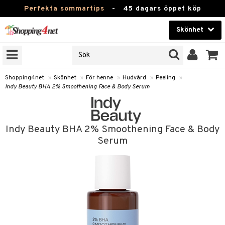
Perfekta sommartips
-
45 dagars öppet köp
Skönhet
RKEN
Skönhet
M BRANDS
T
Kontaktlinser
Shopping4net
»
Skönhet
»
För henne
»
Hudvård
»
Peeling
»
Indy Beauty BHA 2% Smoothening Face & Body Serum
JER
Hälsokost
ODUKTER
Apotek
TKORT
Indy Beauty BHA 2% Smoothening Face & Body
Fitness
Serum
e
Hem & Inredning
Leksaker, Barn & Baby
essoarer
rd
Varumärken
lsam
iktscremer
Kampanjer
star / Kammar
 hy
iktsvård