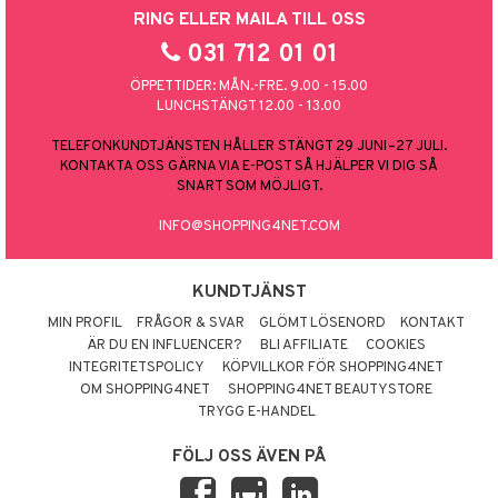
RING ELLER MAILA TILL OSS
031 712 01 01
ÖPPETTIDER: MÅN.-FRE. 9.00 - 15.00
LUNCHSTÄNGT 12.00 - 13.00
TELEFONKUNDTJÄNSTEN HÅLLER STÄNGT 29 JUNI–27 JULI.
KONTAKTA OSS GÄRNA VIA E-POST SÅ HJÄLPER VI DIG SÅ
SNART SOM MÖJLIGT.
INFO@SHOPPING4NET.COM
KUNDTJÄNST
MIN PROFIL
FRÅGOR & SVAR
GLÖMT LÖSENORD
KONTAKT
ÄR DU EN INFLUENCER?
BLI AFFILIATE
COOKIES
INTEGRITETSPOLICY
KÖPVILLKOR FÖR SHOPPING4NET
OM SHOPPING4NET
SHOPPING4NET BEAUTYSTORE
TRYGG E-HANDEL
FÖLJ OSS ÄVEN PÅ