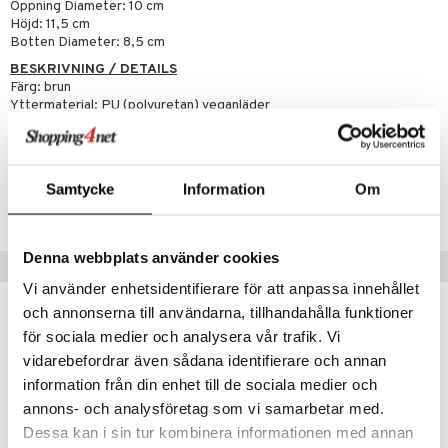
g 2: Exfoliering
oliering och masker
p
Öppning Diameter: 10 cm
elningen
Höjd: 11,5 cm
rum
g 3: Fukt
tvård
sh
Botten Diameter: 8,5 cm
tik
gg & Mustasch
d- och kroppsvård
BESKRIVNING / DETAILS
n
matics Elixir
dd
Färg: brun
produkter
n- och läppvård
cealer
yx
Yttermaterial: PU (polyuretan) veganläder
skydd
n
Förvaringsbehållarna rengörs med ljummet vatten och tvål
cialprodukter
göring
liner
nique Happy
teg till män
rum
ndation
nique Happy For Men
oliering
Artikelnr
Samtycke
Information
Om
CNECB-DN-1-XX-XX
pstift
t och skydd
gloss
dvård
Denna webbplats använder cookies
Tips till dig
liner
ning och rengöring
Vi använder enhetsidentifierare för att anpassa innehållet
e-up penslar
och annonserna till användarna, tillhandahålla funktioner
-24%
för sociala medier och analysera vår trafik. Vi
cara
vidarebefordrar även sådana identifierare och annan
onskugga
information från din enhet till de sociala medier och
annons- och analysföretag som vi samarbetar med.
mer
Dessa kan i sin tur kombinera informationen med annan
er