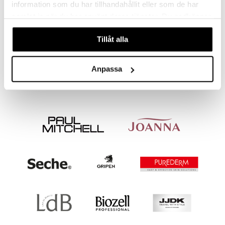
information som du har tillhandahållit eller som de har
samlat in när du har använt deras tjänster. Du godkänner
våra cookies vid fortsatt användande av vår webbplats.
Black Emerald Beauty Storagecase
Tillåt alla
CHARLOTTLINNÉA
75
99
kr
(
ord.
kr
)
Anpassa