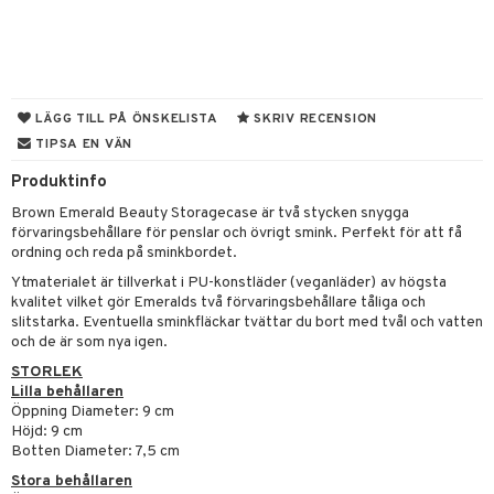
 & Gelé
nzer & Highlighter
ppar
ylotion
y spray
en
ymprodukter
cealer
lm
glar
n utan sol
tljus & Rumsdoft
mband
om
gad Dagcreme
ppenna
naglar
on
odorant
 de cologne
sband
LÄGG TILL PÅ ÖNSKELISTA
SKRIV RECENSION
ndation
pglans
ellack
liner / Kajal
lbehör
chgelé & tvål
 de parfum
hängen
TIPSA EN VÄN
lsam
apotek
rd
dukter
mer
pstift
elvård
nsar
e-up
vård
Produktinfo
 de toilette
gar
ktriska trimmers
iktscremer
gon
vård
ärer
Brown Emerald Beauty Storagecase är två stycken snygga
er
mover
ögonfransar
iga
t Set
tset
avfall
n utan sol
ylotion
e
m
förvaringsbehållare för penslar och övrigt smink. Perfekt för att få
ordning och reda på sminkbordet.
uge
lbehör
cara
cetter
ndvård
färg
tset
n utan sol
er shave balm
pa
Ytmaterialet är tillverkat i PU-konstläder (veganläder)
av högsta
onbryn
borttagning
hampo
sk
odorant
er shave lotion
inser
kvalitet vilket gör Emeralds två förvaringsbehållare tåliga och
slitstarka. Eventuella sminkfläckar tvättar du bort med tvål och vatten
onskugga
ppsolja
ling produkter
essärer
chgelé & tvål
 de cologne
UE
och de är som nya igen.
mma & Baby
STORLEK
lbehör
oncremer
ndvård
 de toilette
nique
Lilla behållaren
änst
ling
ling
Öppning Diameter: 9 cm
borttagning
tset
p 10
Höjd: 9 cm
 & svar
produkter
produkter
produkter
Botten Diameter: 7,5 cm
g 1: Rengöring
rd
produkt
Stora behållaren
cialprodukter
göring
cialprodukter