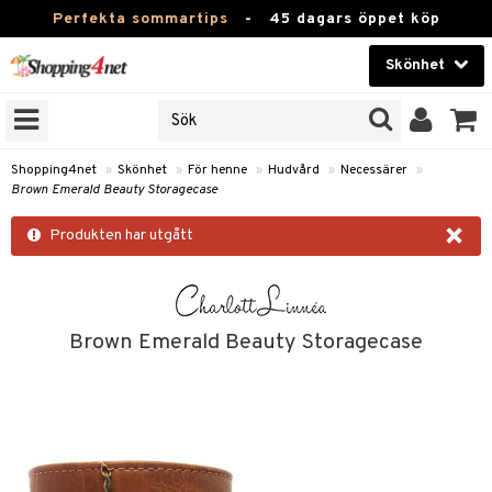
Perfekta sommartips
-
45 dagars öppet köp
Skönhet
RKEN
Skönhet
M BRANDS
T
Kontaktlinser
Shopping4net
»
Skönhet
»
För henne
»
Hudvård
»
Necessärer
»
Brown Emerald Beauty Storagecase
JER
Hälsokost
×
ODUKTER
Produkten har utgått
Apotek
TKORT
Fitness
e
Hem & Inredning
Brown Emerald Beauty Storagecase
Leksaker, Barn & Baby
essoarer
rd
Varumärken
lsam
iktscremer
Kampanjer
star / Kammar
 hy
iktsvård