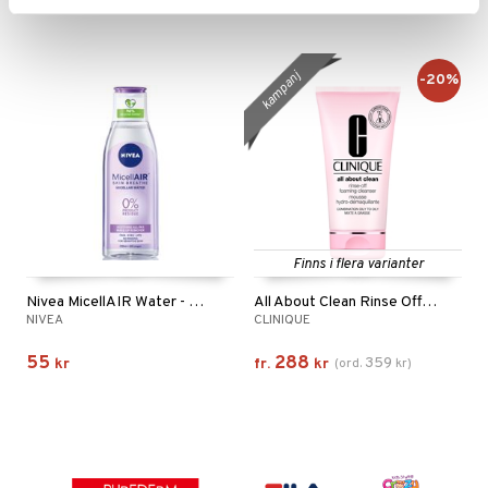
kampanj
-20%
Finns i flera varianter
Nivea MicellAIR Water - Sensitive Skin
All About Clean Rinse Off Foaming Cleanser
NIVEA
CLINIQUE
55
288
359
kr
fr.
kr
(
ord.
kr
)