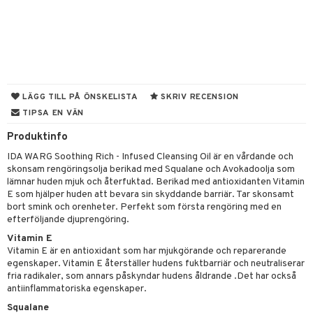
 & Gelé
tika
ymprodukter
t Set
vård
d
produkter
m
nzer & Highlighter
ppar
ylotion
y spray
en
LÄGG TILL PÅ ÖNSKELISTA
SKRIV RECENSION
TIPSA EN VÄN
cealer
lm
glar
n utan sol
tljus & Rumsdoft
mband
om
Produktinfo
gad Dagcreme
ppenna
naglar
on
odorant
 de cologne
sband
IDA WARG Soothing Rich - Infused Cleansing Oil är en vårdande och
ndation
pglans
ellack
liner / Kajal
lbehör
chgelé & tvål
 de parfum
hängen
lsam
apotek
rd
dukter
skonsam rengöringsolja berikad med Squalane och Avokadoolja som
lämnar huden mjuk och återfuktad. Berikad med antioxidanten Vitamin
mer
pstift
elvård
nsar
e-up
vård
 de toilette
gar
ktriska trimmers
iktscremer
gon
vård
ärer
E som hjälper huden att bevara sin skyddande barriär. Tar skonsamt
bort smink och orenheter. Perfekt som första rengöring med en
er
mover
ögonfransar
iga
t Set
tset
avfall
n utan sol
ylotion
e
m
efterföljande djuprengöring.
uge
lbehör
cara
cetter
ndvård
färg
tset
n utan sol
er shave balm
Vitamin E
pa
Vitamin E är en antioxidant som har mjukgörande och reparerande
onbryn
borttagning
hampo
sk
odorant
er shave lotion
inser
egenskaper. Vitamin E återställer hudens fuktbarriär och neutraliserar
fria radikaler, som annars påskyndar hudens åldrande .Det har också
onskugga
ppsolja
ling produkter
essärer
chgelé & tvål
 de cologne
UE
antiinflammatoriska egenskaper.
mma & Baby
Squalane
lbehör
oncremer
ndvård
 de toilette