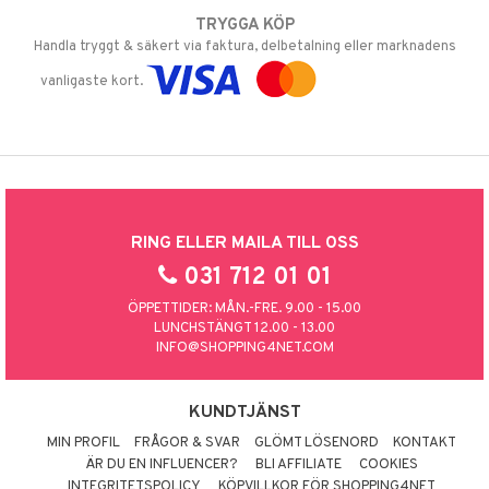
TRYGGA KÖP
Handla tryggt & säkert via faktura, delbetalning eller marknadens
vanligaste kort.
RING ELLER MAILA TILL OSS
031 712 01 01
ÖPPETTIDER: MÅN.-FRE. 9.00 - 15.00
LUNCHSTÄNGT 12.00 - 13.00
INFO@SHOPPING4NET.COM
KUNDTJÄNST
MIN PROFIL
FRÅGOR & SVAR
GLÖMT LÖSENORD
KONTAKT
ÄR DU EN INFLUENCER?
BLI AFFILIATE
COOKIES
INTEGRITETSPOLICY
KÖPVILLKOR FÖR SHOPPING4NET