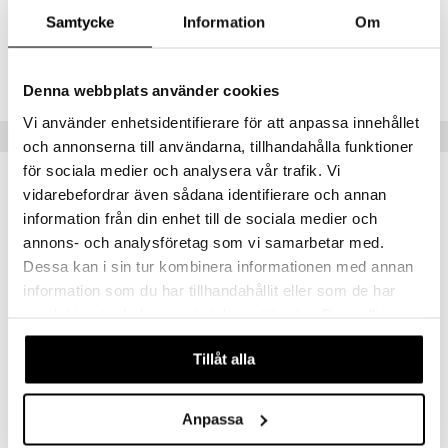
cara
Samtycke
Information
Om
onskugga
Artikelnr
mer
CWA27-8P-125-XX-XX
Denna webbplats använder cookies
er
Vi använder enhetsidentifierare för att anpassa innehållet
Populära produkter
och annonserna till användarna, tillhandahålla funktioner
för sociala medier och analysera vår trafik. Vi
kampanj
-20%
vidarebefordrar även sådana identifierare och annan
information från din enhet till de sociala medier och
annons- och analysföretag som vi samarbetar med.
Dessa kan i sin tur kombinera informationen med annan
information som du har tillhandahållit eller som de har
samlat in när du har använt deras tjänster. Du godkänner
våra cookies vid fortsatt användande av vår webbplats.
Finns i flera varianter
Tillåt alla
Nivea 3 in 1 Caring Cleansing Wipes
All About Clean Liquid Facial Soap Mild
NIVEA
CLINIQUE
Anpassa
59
72
89
kr
fr.
kr
(
ord.
kr
)