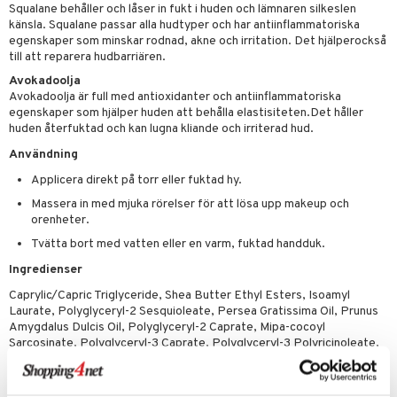
nique
Squalane behåller och låser in fukt i huden och lämnaren silkeslen
änst
ling
ling
känsla. Squalane passar alla hudtyper och har antiinflammatoriska
borttagning
tset
p 10
egenskaper som minskar rodnad, akne och irritation. Det hjälperockså
 & svar
produkter
produkter
produkter
till att reparera hudbarriären.
g 1: Rengöring
rd
produkt
Avokadoolja
cialprodukter
göring
cialprodukter
g 2: Exfoliering
oliering och masker
p
Avokadoolja är full med antioxidanter och antiinflammatoriska
elningen
egenskaper som hjälper huden att behålla elastisiteten.Det håller
rum
g 3: Fukt
tvård
sh
huden återfuktad och kan lugna kliande och irriterad hud.
tik
gg & Mustasch
d- och kroppsvård
n
matics Elixir
Användning
dd
produkter
Applicera direkt på torr eller fuktad hy.
n- och läppvård
cealer
yx
skydd
n
Massera in med mjuka rörelser för att lösa upp makeup och
cialprodukter
göring
liner
nique Happy
teg till män
orenheter.
rum
Tvätta bort med vatten eller en varm, fuktad handduk.
ndation
nique Happy For Men
oliering
Ingredienser
pstift
t och skydd
Caprylic/Capric Triglyceride, Shea Butter Ethyl Esters, Isoamyl
gloss
dvård
Laurate, Polyglyceryl-2 Sesquioleate, Persea Gratissima Oil, Prunus
Amygdalus Dulcis Oil, Polyglyceryl-2 Caprate, Mipa-cocoyl
liner
ning och rengöring
Sarcosinate, Polyglyceryl-3 Caprate, Polyglyceryl-3 Polyricinoleate,
Polyglyceryl-3 Diisostearate, Tocopheryl Acetate, Squalane,
e-up penslar
Limnanthes Alba Seed Oil, Cocos Nucifera Oil, Parfum, Tocopherol,
Helianthus Annuus Seed Oil.