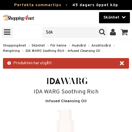
Perfekta sommartips
-
45 dagars öppet köp
Skönhet
RKEN
Skönhet
M BRANDS
T
Kontaktlinser
Shopping4net
»
Skönhet
»
För henne
»
Hudvård
»
Ansiktsvård
»
Rengöring
»
IDA WARG Soothing Rich - Infused Cleansing Oil
JER
Hälsokost
×
ODUKTER
Produkten har utgått
Apotek
TKORT
Fitness
e
Hem & Inredning
IDA WARG Soothing Rich
Infused Cleansing Oil
Leksaker, Barn & Baby
essoarer
rd
Varumärken
lsam
iktscremer
Kampanjer
star / Kammar
 hy
iktsvård