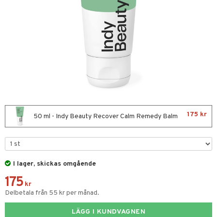
ktriska stylingverktyg
slig hy
t Set
mal hy
avfall
r hy
färg
iktsvård
kur
iktsvatten
n utan sol
ackning
n makeup remover
tset
ve-in balsam
göring
borttagning
175 kr
50 ml - Indy Beauty Recover Calm Remedy Balm
hampo
ker
ling
essärer
ns & Antifrizz
rschampo
oncremer
I lager, skickas omgående
175
spray
ling
kr
Delbetala från 55 kr per månad.
kar
rum
rmeskydd
LÄGG I KUNDVAGNEN
produkter