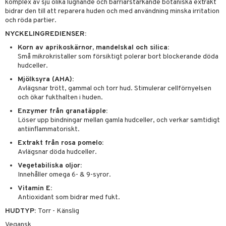
UE
komplex av sju olika lugnande och barriärstärkande botaniska extrakt
bidrar den till att reparera huden och med användning minska irritation
mma & Baby
lbehör
oncremer
ndvård
 de toilette
nique
och röda partier.
änst
ling
ling
borttagning
tset
NYCKELINGREDIENSER:
p 10
 & svar
produkter
Korn av aprikoskärnor, mandelskal och silica:
produkter
produkter
g 1: Rengöring
rd
Små mikrokristaller som försiktigt polerar bort blockerande döda
produkt
cialprodukter
hudceller.
göring
cialprodukter
g 2: Exfoliering
oliering och masker
p
elningen
Mjölksyra (AHA):
rum
g 3: Fukt
tvård
sh
Avlägsnar trött, gammal och torr hud. Stimulerar cellförnyelsen
tik
och ökar fukthalten i huden.
gg & Mustasch
d- och kroppsvård
n
matics Elixir
dd
Enzymer från granatäpple:
produkter
Löser upp bindningar mellan gamla hudceller, och verkar samtidigt
n- och läppvård
cealer
yx
skydd
n
antiinflammatoriskt.
cialprodukter
göring
liner
nique Happy
teg till män
Extrakt från rosa pomelo:
Avlägsnar döda hudceller.
rum
ndation
nique Happy For Men
oliering
Vegetabiliska oljor:
pstift
Innehåller omega 6- & 9-syror.
t och skydd
Vitamin E:
gloss
dvård
Antioxidant som bidrar med fukt.
liner
ning och rengöring
HUDTYP:
Torr - Känslig
Vegansk