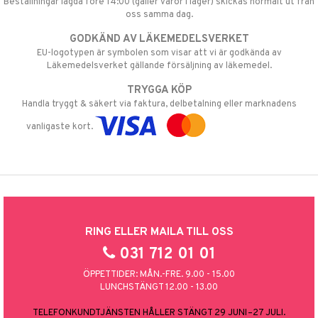
Beställningar lagda före 14:00 (gäller varor i lager) skickas normalt ut från
oss samma dag.
GODKÄND AV LÄKEMEDELSVERKET
EU-logotypen är symbolen som visar att vi är godkända av
Läkemedelsverket gällande försäljning av läkemedel.
TRYGGA KÖP
Handla tryggt & säkert via faktura, delbetalning eller marknadens
vanligaste kort.
RING ELLER MAILA TILL OSS
031 712 01 01
ÖPPETTIDER: MÅN.-FRE. 9.00 - 15.00
LUNCHSTÄNGT 12.00 - 13.00
TELEFONKUNDTJÄNSTEN HÅLLER STÄNGT 29 JUNI–27 JULI.