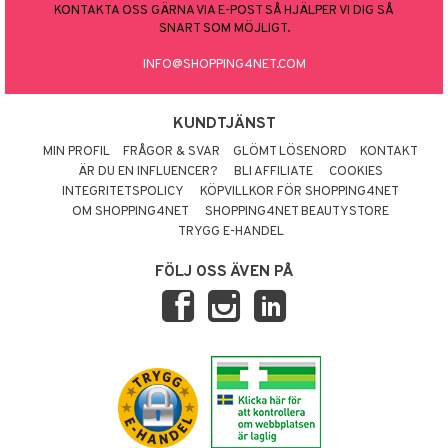
KONTAKTA OSS GÄRNA VIA E-POST SÅ HJÄLPER VI DIG SÅ
SNART SOM MÖJLIGT.
INFO@SHOPPING4NET.COM
KUNDTJÄNST
MIN PROFIL
FRÅGOR & SVAR
GLÖMT LÖSENORD
KONTAKT
ÄR DU EN INFLUENCER?
BLI AFFILIATE
COOKIES
INTEGRITETSPOLICY
KÖPVILLKOR FÖR SHOPPING4NET
OM SHOPPING4NET
SHOPPING4NET BEAUTYSTORE
TRYGG E-HANDEL
FÖLJ OSS ÄVEN PÅ