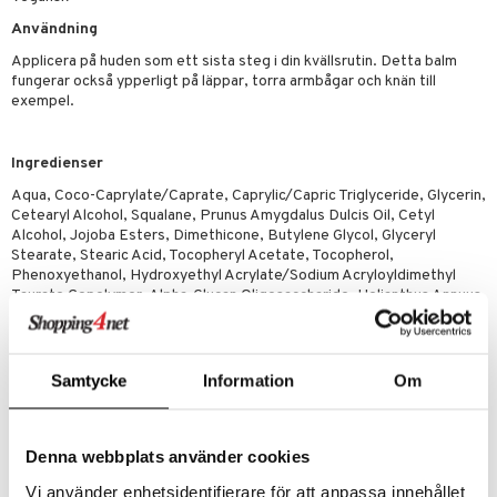
e-up penslar
Användning
cara
Applicera på huden som ett sista steg i din kvällsrutin. Detta balm
onskugga
fungerar också ypperligt på läppar, torra armbågar och knän till
exempel.
mer
er
Ingredienser
Aqua, Coco-Caprylate/Caprate, Caprylic/Capric Triglyceride, Glycerin,
Cetearyl Alcohol, Squalane, Prunus Amygdalus Dulcis Oil, Cetyl
Alcohol, Jojoba Esters, Dimethicone, Butylene Glycol, Glyceryl
Stearate, Stearic Acid, Tocopheryl Acetate, Tocopherol,
Phenoxyethanol, Hydroxyethyl Acrylate/Sodium Acryloyldimethyl
Taurate Copolymer, Alpha-Glucan Oligosaccharide, Helianthus Annuus
Seed Wax, Sodium Stearoyl Glutamate, Bisabolol, Hippophae
Rhamnoides Fruit Extract, Ethylhexylglycerin, Polysorbate 60,
Sorbitan Isostearate, Polyglycerin-3, Rosmarinus Officinalis Leaf
Extract, Camellia Sinensis Leaf Extract, Centella Asiatica Extract,
Samtycke
Information
Om
Chamomilla RecutitaFlower Extract, Glycyrrhiza Glabra Root Extract,
Polygonum Cuspidatum Root Extract, Scutellaria Baicalensis Root
Extract, Citric Acid
Denna webbplats använder cookies
Vi använder enhetsidentifierare för att anpassa innehållet