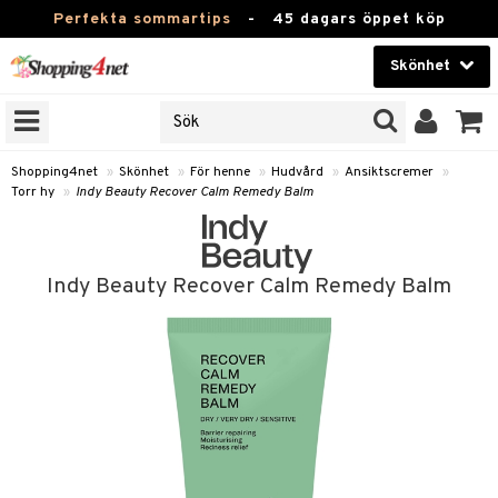
Perfekta sommartips
-
45 dagars öppet köp
Skönhet
RKEN
Skönhet
M BRANDS
T
Kontaktlinser
Shopping4net
»
Skönhet
»
För henne
»
Hudvård
»
Ansiktscremer
»
Torr hy
»
Indy Beauty Recover Calm Remedy Balm
JER
Hälsokost
ODUKTER
Apotek
TKORT
Indy Beauty Recover Calm Remedy Balm
Fitness
e
Hem & Inredning
Leksaker, Barn & Baby
essoarer
rd
Varumärken
lsam
iktscremer
Kampanjer
star / Kammar
 hy