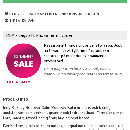
 & Gelé
cialprodukter
LÄGG TILL PÅ ÖNSKELISTA
SKRIV RECENSION
ymprodukter
tika
TIPSA EN VÄN
t Set
vård
REA - dags att klicka hem fynden
d
produkter
m
Passa på att fynda under vår stora rea. Just
nzer & Highlighter
ppar
ylotion
y spray
en
nu är varuhuset fyllt med fantastiska
reapriser på mängder av spännande
cealer
lm
glar
n utan sol
tljus & Rumsdoft
mband
om
produkter!
gad Dagcreme
ppenna
naglar
on
odorant
 de cologne
sband
Rean pågår fram till 31/8-2026, men var
snabb - dina favoritprodukter kan fort ta slut!
ndation
pglans
ellack
liner / Kajal
lbehör
chgelé & tvål
 de parfum
hängen
lsam
apotek
rd
dukter
TILL REAN »
mer
pstift
elvård
nsar
e-up
vård
 de toilette
gar
ktriska trimmers
iktscremer
gon
vård
ärer
er
mover
ögonfransar
iga
t Set
tset
avfall
n utan sol
ylotion
e
m
Produktinfo
uge
lbehör
cara
cetter
ndvård
Indy Beauty Recover Calm Remedy Balm är en rik och balmig
färg
tset
n utan sol
er shave balm
pa
ansiktskräm som verkar lugnande och lindrar rodnad. Formulan ger en
onbryn
borttagning
hampo
torr, känslig, utsatt och glåmig hud en rejäl boost.
sk
odorant
er shave lotion
inser
Berikad med prebiotika, mandelolja, squalane och bisabolol samt ett
onskugga
ppsolja
ling produkter
essärer
chgelé & tvål
 de cologne