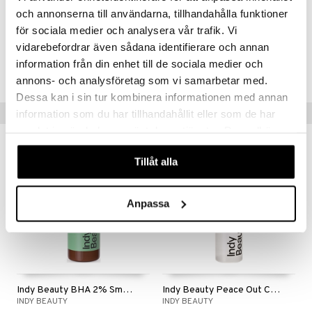
och annonserna till användarna, tillhandahålla funktioner
Artikelnr
för sociala medier och analysera vår trafik. Vi
CIB35-IU-50-XX-XX
vidarebefordrar även sådana identifierare och annan
information från din enhet till de sociala medier och
Lägsta pris senaste 30 dagarna: 175 kr
annons- och analysföretag som vi samarbetar med.
Dessa kan i sin tur kombinera informationen med annan
Tips till dig
information som du har tillhandahållit eller som de har
samlat in när du har använt deras tjänster. Du godkänner
våra cookies vid fortsatt användande av vår webbplats.
Tillåt alla
Anpassa
Indy Beauty BHA 2% Smoothening Face & Body Serum
Indy Beauty Peace Out Calming Toner
INDY BEAUTY
INDY BEAUTY