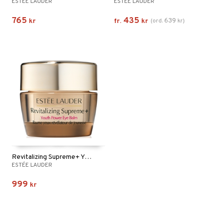
ESTÉE LAUDER
ESTÉE LAUDER
765
435
639
kr
fr.
kr
(
ord.
kr
)
Revitalizing Supreme+ Youth Power Eye Balm
ESTÉE LAUDER
999
kr