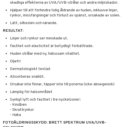
e-up penslar
skadliga effekterna av UVA/UVB-strålar och andra miljöskador.
cara
Hjälper till att förhindra tidig åldrande av huden, inklusive linjer,
rynkor, missfärgningar och förlust av spänst, orsakade av solen.
onskugga
Lätt, silkeslen och närande.
mer
RESULTAT:
Linjer och rynkor ser minskade ut.
er
Fasthet och elasticitet är betydligt förbättrade.
Huden strålar med ny, hälsosam vitalitet.
Oljefri
Dermatologiskt testad
Absorberas snabbt.
Orsakar inte finnar, täpper inte till porerna (icke-aknegenisk)
Lämplig för halsområdet
Synligt lyft och fasthet i tre nyckelzoner:
- Kindben
- Skrattrynkor
- Haka
FOTOÅLDRINGSSKYDD: BRETT SPEKTRUM UVA/UVB-