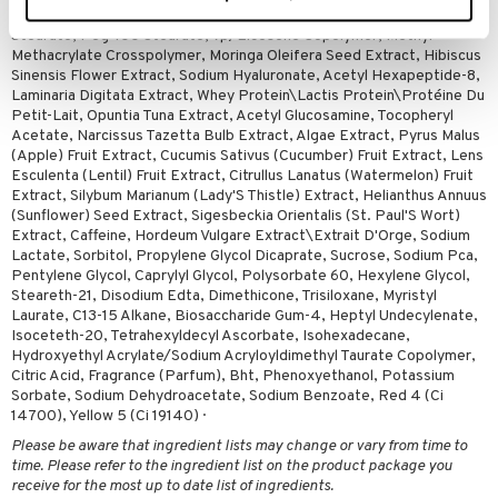
Butylene Glycol, Myristyl Myristate, Acrylates Copolymer, Glyceryl
Stearate, Peg-100 Stearate, Vp/Eicosene Copolymer, Methyl
Methacrylate Crosspolymer, Moringa Oleifera Seed Extract, Hibiscus
Sinensis Flower Extract, Sodium Hyaluronate, Acetyl Hexapeptide-8,
Laminaria Digitata Extract, Whey Protein\Lactis Protein\Protéine Du
Petit-Lait, Opuntia Tuna Extract, Acetyl Glucosamine, Tocopheryl
Acetate, Narcissus Tazetta Bulb Extract, Algae Extract, Pyrus Malus
(Apple) Fruit Extract, Cucumis Sativus (Cucumber) Fruit Extract, Lens
Esculenta (Lentil) Fruit Extract, Citrullus Lanatus (Watermelon) Fruit
Extract, Silybum Marianum (Lady'S Thistle) Extract, Helianthus Annuus
(Sunflower) Seed Extract, Sigesbeckia Orientalis (St. Paul'S Wort)
Extract, Caffeine, Hordeum Vulgare Extract\Extrait D'Orge, Sodium
Lactate, Sorbitol, Propylene Glycol Dicaprate, Sucrose, Sodium Pca,
Pentylene Glycol, Caprylyl Glycol, Polysorbate 60, Hexylene Glycol,
Steareth-21, Disodium Edta, Dimethicone, Trisiloxane, Myristyl
Laurate, C13-15 Alkane, Biosaccharide Gum-4, Heptyl Undecylenate,
Isoceteth-20, Tetrahexyldecyl Ascorbate, Isohexadecane,
Hydroxyethyl Acrylate/Sodium Acryloyldimethyl Taurate Copolymer,
Citric Acid, Fragrance (Parfum), Bht, Phenoxyethanol, Potassium
Sorbate, Sodium Dehydroacetate, Sodium Benzoate, Red 4 (Ci
14700), Yellow 5 (Ci 19140) ·
Please be aware that ingredient lists may change or vary from time to
time. Please refer to the ingredient list on the product package you
receive for the most up to date list of ingredients.