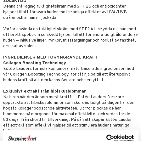
SOLSKYDD
Denna anti-aging fuktighetskräm med SPF 25 och antioxidanter
hjälper till att försvara huden mot skadliga effekter av UVA/UVB-
strålar och annan miljöskada.
Varför använda en fuktighetskräm med SPF? Att skydda din hud med
ett brett spektrum solskydd hjälper till att förhindra tidigt åldrande av
huden — inklusive linjer, rynkor, missfärgningar och förlust av fasthet,
orsakat av solen.
INGREDIENSER MED FÖRYNGRANDE KRAFT
Collagen Boosting Technology
Estée Lauders formula kombinerar naturbaserade ingredienser med
vår Collagen Boosting Technology, för att hjälpa till att återuppliva
hudens kraft så att den känns fastare och ser lyft ut.
Exklusivt extrakt från hibiskusblomman
Naturen när den är som mest kraftfull. Estée Lauders forskare
upptäckte att hibiskusblommor som skördas tidigt på dagen har den
högsta kollagenboostande aktiviteten. Därför plockas de här
blommorna på morgonen för maximal effektivitet och sedan tar det
83 dagar från skörd till tillverkning. På så sätt skapar Estée Lauder
ett extrakt som effektivt hjälper till att stimulera hudens naturliga
kollagen.