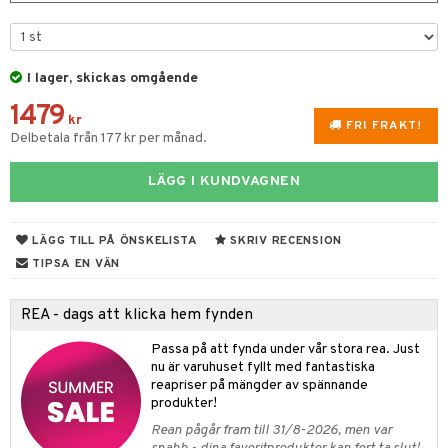
 & Gelé
cialprodukter
ymprodukter
tika
I lager, skickas omgående
t Set
vård
1479
kr
FRI FRAKT!
d
produkter
m
Delbetala från 177 kr per månad.
nzer & Highlighter
ppar
ylotion
y spray
en
LÄGG I KUNDVAGNEN
cealer
lm
glar
n utan sol
tljus & Rumsdoft
mband
om
gad Dagcreme
ppenna
naglar
on
odorant
 de cologne
sband
LÄGG TILL PÅ ÖNSKELISTA
SKRIV RECENSION
TIPSA EN VÄN
ndation
pglans
ellack
liner / Kajal
lbehör
chgelé & tvål
 de parfum
hängen
lsam
apotek
rd
dukter
mer
pstift
elvård
nsar
e-up
vård
 de toilette
gar
ktriska trimmers
iktscremer
gon
vård
ärer
REA - dags att klicka hem fynden
er
mover
ögonfransar
iga
t Set
tset
avfall
n utan sol
ylotion
e
m
Passa på att fynda under vår stora rea. Just
nu är varuhuset fyllt med fantastiska
uge
lbehör
cara
cetter
ndvård
färg
tset
n utan sol
er shave balm
pa
reapriser på mängder av spännande
onbryn
produkter!
borttagning
hampo
sk
odorant
er shave lotion
inser
Rean pågår fram till 31/8-2026, men var
onskugga
ppsolja
ling produkter
essärer
chgelé & tvål
 de cologne