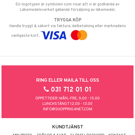
EU-logotypen är symbolen som visar att vi är godkända av
Läkemedelsverket gällande försäljning av läkemedel.
TRYGGA KÖP
Handla tryggt & säkert via faktura, delbetalning eller marknadens
vanligaste kort.
RING ELLER MAILA TILL OSS
031 712 01 01
ÖPPETTIDER: MÅN.-FRE. 9.00 - 15.00
LUNCHSTÄNGT 12.00 - 13.00
INFO@SHOPPING4NET.COM
KUNDTJÄNST