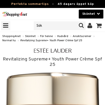
Perfekta sommartips
-
45 dagars öppet köp
Skönhet
RKEN
Skönhet
M BRANDS
T
Kontaktlinser
Shopping4net
»
Skönhet
»
För henne
»
Hudvård
»
Ansiktscremer
»
Normal hy
»
Revitalizing Supreme+ Youth Power Crème Spf 25
JER
Hälsokost
ODUKTER
Apotek
Revitalizing Supreme+ Youth Power Crème Spf
TKORT
Fitness
25
e
Hem & Inredning
Leksaker, Barn & Baby
essoarer
rd
Varumärken
lsam
iktscremer
Kampanjer
star / Kammar
 hy