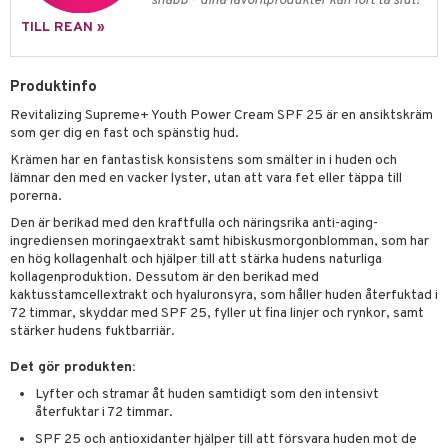
UE
snabb - dina favoritprodukter kan fort ta slut!
mma & Baby
TILL REAN »
lbehör
oncremer
ndvård
 de toilette
nique
änst
ling
ling
borttagning
tset
p 10
 & svar
Produktinfo
produkter
produkter
produkter
g 1: Rengöring
rd
Revitalizing Supreme+ Youth Power Cream SPF 25 är en ansiktskräm
produkt
cialprodukter
göring
cialprodukter
som ger dig en fast och spänstig hud.
g 2: Exfoliering
oliering och masker
p
elningen
Krämen har en fantastisk konsistens som smälter in i huden och
rum
g 3: Fukt
tvård
sh
lämnar den med en vacker lyster, utan att vara fet eller täppa till
tik
porerna.
gg & Mustasch
d- och kroppsvård
n
matics Elixir
dd
Den är berikad med den kraftfulla och näringsrika anti-aging-
produkter
n- och läppvård
ingrediensen moringaextrakt samt hibiskusmorgonblomman, som har
cealer
yx
skydd
n
en hög kollagenhalt och hjälper till att stärka hudens naturliga
cialprodukter
göring
liner
nique Happy
kollagenproduktion. Dessutom är den berikad med
teg till män
kaktusstamcellextrakt och hyaluronsyra, som håller huden återfuktad i
rum
ndation
nique Happy For Men
oliering
72 timmar, skyddar med SPF 25, fyller ut fina linjer och rynkor, samt
stärker hudens fuktbarriär.
pstift
t och skydd
Det gör produkten:
gloss
dvård
Lyfter och stramar åt huden samtidigt som den intensivt
återfuktar i 72 timmar.
liner
ning och rengöring
SPF 25 och antioxidanter hjälper till att försvara huden mot de