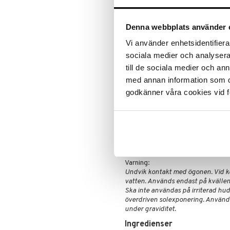
Lipgloss
Hudvård
uppkomsten av fina linjer och ry
Lipliner
Rakning och rengöring
formel främjar hudföryngring och r
fyllig hud med en strålande lyster
Make-up penslar
Denna webbplats använder 
Nyckelingredienser:
Mascara
Vi använder enhetsidentifierar
Ögonskugga
Retinol
: Förbättrar hudton oc
sociala medier och analysera 
Primer
Hyaluronsyra
: Bevarar fukt
till de sociala medier och a
Puder
Peptidkomplex
: Stramar upp
med annan information som du 
Resultat
: Synligt jämnare, åter
godkänner våra cookies vid f
Användning
Applicera på ren ansikte och hals 
Använd regelbundet varje kväll.
Varning:
Undvik kontakt med ögonen. Vid 
vatten. Används endast på kvällen
Ska inte användas på irriterad hu
överdriven solexponering. Använd
under graviditet.
Ingredienser