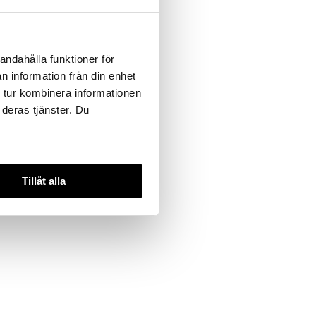
 varianter
use Or -
andahålla funktioner för
Dry Oil
n information från din enhet
 tur kombinera informationen
 deras tjänster. Du
Tillåt alla