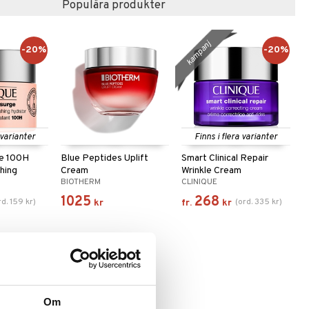
Populära produkter
kampanj
-20%
-20%
 varianter
Finns i flera varianter
ge 100H
Blue Peptides Uplift
Smart Clinical Repair
hing
Cream
Wrinkle Cream
BIOTHERM
CLINIQUE
1025
268
rd.
159
kr
)
(
ord.
335
kr
)
kr
fr.
kr
Om