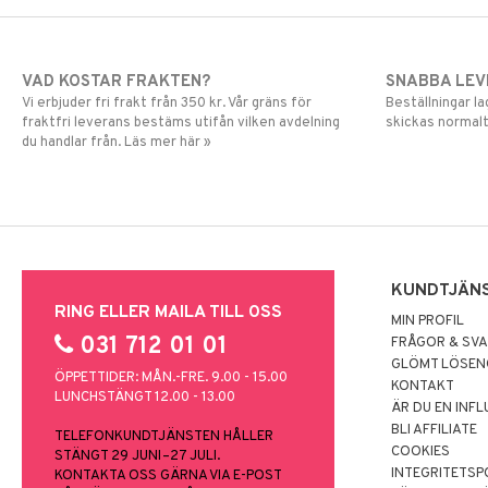
VAD KOSTAR FRAKTEN?
SNABBA LE
Vi erbjuder fri frakt från 350 kr. Vår gräns för
Beställningar la
fraktfri leverans bestäms utifån vilken avdelning
skickas normalt
du handlar från. Läs mer här »
KUNDTJÄN
RING ELLER MAILA TILL OSS
MIN PROFIL
031 712 01 01
FRÅGOR & SV
GLÖMT LÖSE
ÖPPETTIDER: MÅN.-FRE. 9.00 - 15.00
KONTAKT
LUNCHSTÄNGT 12.00 - 13.00
ÄR DU EN INF
BLI AFFILIATE
TELEFONKUNDTJÄNSTEN HÅLLER
COOKIES
STÄNGT 29 JUNI–27 JULI.
INTEGRITETSP
KONTAKTA OSS GÄRNA VIA E-POST