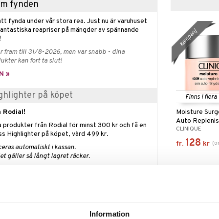
hem fynden
tt fynda under vår stora rea. Just nu är varuhuset
fantastiska reapriser på mängder av spännande
kampanj
!
 fram till 31/8-2026, men var snabb - dina
ukter kan fort ta slut!
N »
ighlighter på köpet
Finns i flera
Moisture Sur
 Rodial!
Auto Replenis
a produkter från Rodial för minst 300 kr och få en
CLINIQUE
Hydrator
ss Highlighter på köpet, värd 499 kr.
128
(
o
fr.
kr
eras automatiskt i kassan.
t gäller så långt lagret räcker.
el från Rodial – Hudförnyelse & Fukt
erikad med retinol som hjälper till att minska
Information