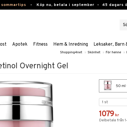
 sommartips
-
Köp nu, betala i september -
45 dagars 
ost
Apotek
Fitness
Hem & Inredning
Leksaker, Barn 
Shopping4net
»
Skönhet
»
För henne
»
tinol Overnight Gel
50 ml 
1079
kr
Delbetala från 