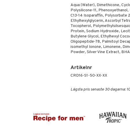
Aqua (Water), Dimethicone, Cyclo
Polysilicone-11, Phenoxyethanol,
C13-14 Isoparaffin, Polysorbate 
Ethylhexylglycerin, Ascorbyl Tet
Tocopherol, Polymethylsilsesqui
Protein, Sodium Hydroxide, Leci
Butylene Glycol, Ethylhexyl Coco
Oligopeptide-78, Palmitoyl Decap
isomethyl Ionone, Limonene, Di
Powder, Silver Vine Extract, BHA
Artikelnr
CRD16-S1-50-XX-XX
Lägsta pris senaste 30 dagarna: 1