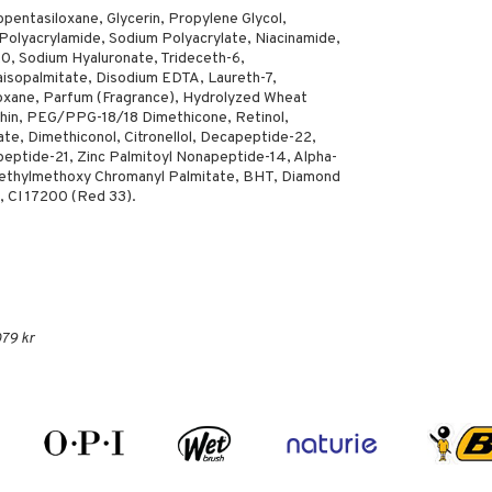
pentasiloxane, Glycerin, Propylene Glycol,
 Polyacrylamide, Sodium Polyacrylate, Niacinamide,
20, Sodium Hyaluronate, Trideceth-6,
raisopalmitate, Disodium EDTA, Laureth-7,
oxane, Parfum (Fragrance), Hydrolyzed Wheat
thin, PEG/PPG-18/18 Dimethicone, Retinol,
ate, Dimethiconol, Citronellol, Decapeptide-22,
eptide-21, Zinc Palmitoyl Nonapeptide-14, Alpha-
methylmethoxy Chromanyl Palmitate, BHT, Diamond
, CI 17200 (Red 33).
079 kr