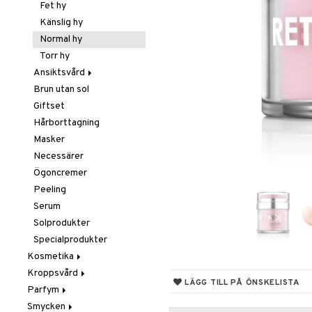
Borstar / Kammar
Fet hy
Elektriska
Känslig hy
stylingverktyg
Normal hy
Gift Set
Torr hy
Håravfall
Ansiktsvård
Hårfärg
Brun utan sol
Ansiktsvatten
Hårkur
Giftset
Ögon makeup remover
Inpackning
Hårborttagning
Rengöring
Leave-in balsam
Masker
Schampo
Necessärer
Styling
Ögoncremer
Torrschampo
Glans & Antifrizz
Peeling
Hårspray
Serum
Lockar
Solprodukter
Värmeskydd
Specialprodukter
Vax & Gelé
Kosmetika
Volymprodukter
Kroppsvård
Gift Set
LÄGG TILL PÅ ÖNSKELISTA
Parfym
Hud
Badprodukter
Smycken
Läppar
Bodylotion
Body spray
Bronzer & Highlighter