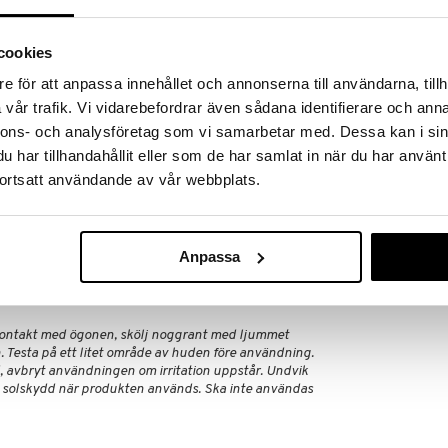
nkor medan du sover. Denna lätta, återfuktande
eparation över natten, vilket ger dig en synligt slät,
.
Finns i flera
cookies
Huile Prodigie
e för att anpassa innehållet och annonserna till användarna, tillh
h struktur.
Multi Purpose 
vår trafik. Vi vidarebefordrar även sådana identifierare och anna
NUXE
 och plumpar huden.
nnons- och analysföretag som vi samarbetar med. Dessa kan i sin
365
fr.
kr
 och stärker hudhälsan.
har tillhandahållit eller som de har samlat in när du har använt
fuktad hud med ungdomlig glöd.
ortsatt användande av vår webbplats.
Anpassa
med cirkulära rörelser och massera försiktigt in.
kontakt med ögonen, skölj noggrant med ljummet
. Testa på ett litet område av huden före användning.
d, avbryt användningen om irritation uppstår. Undvik
 solskydd när produkten används. Ska inte användas