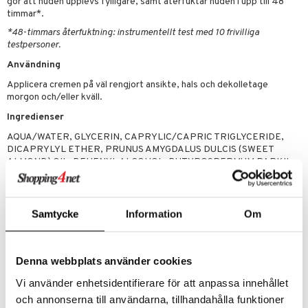
e-up penslar
gör att huden upplevs fylligare, samt återfuktar huden i upp till 48
timmar*.
cara
*48-timmars återfuktning: instrumentellt test med 10 frivilliga
testpersoner.
onskugga
Användning
mer
Applicera cremen på väl rengjort ansikte, hals och dekolletage
er
morgon och/eller kväll.
Ingredienser
AQUA/WATER, GLYCERIN, CAPRYLIC/CAPRIC TRIGLYCERIDE,
DICAPRYLYL ETHER, PRUNUS AMYGDALUS DULCIS (SWEET
ALMOND) OIL, BEHENYL ALCOHOL, BUTYROSPERMUM PARKII
(SHEA) BUTTER, GLYCERYL STEARATE CITRATE, PENTYLENE
GLYCOL, PARFUM/FRAGRANCE, XYLITYLGLUCOSIDE, CETEARYL
ALCOHOL, LAURYL LAURATE, ANHYDROXYLITOL, SODIUM
STEAROYL GLUTAMATE, XANTHAN GUM, ETHYLHEXYLGLYCERIN,
Samtycke
Information
Om
GLYCERYL CAPRYLATE, XYLITOL, LEVULINIC ACID,
TOCOPHEROL, P-ANISIC ACID, SODIUM GLUCONATE, SODIUM
LEVULINATE, SODIUM HYDROXIDE, CITRIC ACID,
Denna webbplats använder cookies
HYDROGENATED LECITHIN, PHENETHYL ALCOHOL, SODIUM
CARRAGEENAN, MARIS SAL/SEA SALT, LINALOOL, TERPINEOL,
Vi använder enhetsidentifierare för att anpassa innehållet
GERANIOL, GERANYL ACETATE, CITRUS AURANTIUM PEEL OIL,
LIMONENE, LINALYL ACETATE, TERPINOLENE [N5203/B]
och annonserna till användarna, tillhandahålla funktioner