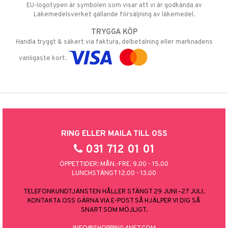
EU-logotypen är symbolen som visar att vi är godkända av
Läkemedelsverket gällande försäljning av läkemedel.
TRYGGA KÖP
Handla tryggt & säkert via faktura, delbetalning eller marknadens
vanligaste kort.
RING ELLER MAILA TILL OSS
031 712 01 01
ÖPPETTIDER: MÅN.-FRE. 9.00 - 15.00
LUNCHSTÄNGT 12.00 - 13.00
TELEFONKUNDTJÄNSTEN HÅLLER STÄNGT 29 JUNI–27 JULI.
KONTAKTA OSS GÄRNA VIA E-POST SÅ HJÄLPER VI DIG SÅ
SNART SOM MÖJLIGT.