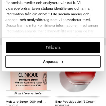
för sociala medier och analysera vår trafik. Vi
vidarebefordrar även sådana identifierare och annan
Artikelnr
information från din enhet till de sociala medier och
CNU69-QX-30-XX-XX
annons- och analysföretag som vi samarbetar med.
Dessa kan i sin tur kombinera informationen med annan
Lägsta pris senaste 30 dagarna: 259 kr
information som du har tillhandahållit eller som de har
samlat in när du har använt deras tjänster. Du godkänner
Populära produkter
våra cookies vid fortsatt användande av vår webbplats.
Tillåt alla
Anpassa
Finns i flera varianter
Moisture Surge 100H Auto Replenishing Hydrator
Blue Peptides Uplift Cream
CLINIQUE
BIOTHERM