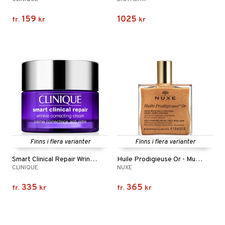
159
1025
fr.
kr
kr
Finns i flera varianter
Finns i flera varianter
Smart Clinical Repair Wrinkle Cream
Huile Prodigieuse Or - Multi Purpose Dry Oil
CLINIQUE
NUXE
335
365
fr.
kr
fr.
kr