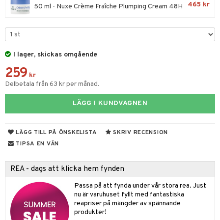
465 kr
50 ml - Nuxe Crème Fraîche Plumping Cream 48H
 & Gelé
cialprodukter
ymprodukter
tika
t Set
vård
I lager, skickas omgående
d
produkter
m
259
kr
nzer & Highlighter
ppar
ylotion
y spray
en
Delbetala från 63 kr per månad.
cealer
lm
glar
n utan sol
tljus & Rumsdoft
mband
om
LÄGG I KUNDVAGNEN
gad Dagcreme
ppenna
naglar
on
odorant
 de cologne
sband
ndation
pglans
ellack
liner / Kajal
lbehör
chgelé & tvål
 de parfum
hängen
lsam
LÄGG TILL PÅ ÖNSKELISTA
SKRIV RECENSION
apotek
rd
dukter
TIPSA EN VÄN
mer
pstift
elvård
nsar
e-up
vård
 de toilette
gar
ktriska trimmers
iktscremer
gon
vård
ärer
er
mover
ögonfransar
iga
t Set
tset
avfall
n utan sol
ylotion
e
m
REA - dags att klicka hem fynden
uge
lbehör
cara
cetter
ndvård
färg
tset
n utan sol
er shave balm
pa
Passa på att fynda under vår stora rea. Just
nu är varuhuset fyllt med fantastiska
onbryn
borttagning
hampo
sk
odorant
er shave lotion
inser
reapriser på mängder av spännande
produkter!
onskugga
ppsolja
ling produkter
essärer
chgelé & tvål
 de cologne