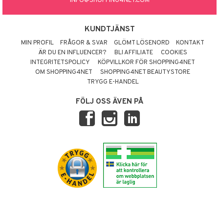
INFO@SHOPPING4NET.COM
KUNDTJÄNST
MIN PROFIL
FRÅGOR & SVAR
GLÖMT LÖSENORD
KONTAKT
ÄR DU EN INFLUENCER?
BLI AFFILIATE
COOKIES
INTEGRITETSPOLICY
KÖPVILLKOR FÖR SHOPPING4NET
OM SHOPPING4NET
SHOPPING4NET BEAUTYSTORE
TRYGG E-HANDEL
FÖLJ OSS ÄVEN PÅ