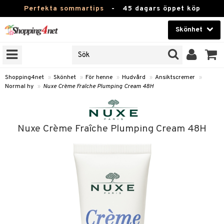
Perfekta sommartips
-
45 dagars öppet köp
Skönhet
RKEN
Skönhet
M BRANDS
T
Kontaktlinser
Shopping4net
»
Skönhet
»
För henne
»
Hudvård
»
Ansiktscremer
»
Normal hy
»
Nuxe Crème Fraîche Plumping Cream 48H
JER
Hälsokost
ODUKTER
Apotek
TKORT
Nuxe Crème Fraîche Plumping Cream 48H
Fitness
e
Hem & Inredning
Leksaker, Barn & Baby
essoarer
rd
Varumärken
lsam
iktscremer
Kampanjer
star / Kammar
 hy