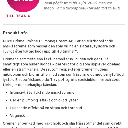
UE
Rean pågår fram till 31/8-2026, men var
mma & Baby
lbehör
oncremer
ndvård
snabb - dina favoritprodukter kan fort ta slut!
 de toilette
nique
änst
TILL REAN »
ling
ling
borttagning
tset
p 10
 & svar
produkter
produkter
produkter
g 1: Rengöring
rd
Produktinfo
produkt
cialprodukter
göring
cialprodukter
g 2: Exfoliering
oliering och masker
p
Nuxe Crème Fraîche Plumping Cream 48H är en fuktboostande
elningen
ansiktscreme som passar den som vill ha en slätare, fylligare och
rum
g 3: Fukt
tvård
sh
ljuvligt återfuktad hud i upp till 48 timmar*.
tik
gg & Mustasch
d- och kroppsvård
Cremens sammetslena textur smälter in i huden och ger fukt,
n
matics Elixir
dd
samtidigt som huden lugnas – perfekt för dig som upplever obehag
produkter
n- och läppvård
cealer
yx
eller en stram känsla. Dessutom respekterar cremen hudens
skydd
n
mikrobiom och bidrar till en hud som ser fräschare ut med pånyttfödd
cialprodukter
göring
liner
nique Happy
teg till män
lyster. En uppfriskande doft av petitgrain, apelsinblomma och ceder
förhöjer den behagliga känslan.
rum
ndation
nique Happy For Men
oliering
Intensivt återfuktande ansiktscreme
pstift
t och skydd
Ger en plumping-effekt och ökad lyster
Lugnande effekt på en stram och torr hud
gloss
dvård
Vegansk
liner
ning och rengöring
Cremen är berikad med växtmjölk och olja från sötmandel som direkt