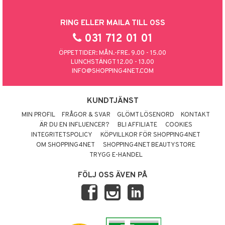
RING ELLER MAILA TILL OSS
031 712 01 01
ÖPPETTIDER: MÅN.-FRE. 9.00 - 15.00
LUNCHSTÄNGT 12.00 - 13.00
INFO@SHOPPING4NET.COM
KUNDTJÄNST
MIN PROFIL
FRÅGOR & SVAR
GLÖMT LÖSENORD
KONTAKT
ÄR DU EN INFLUENCER?
BLI AFFILIATE
COOKIES
INTEGRITETSPOLICY
KÖPVILLKOR FÖR SHOPPING4NET
OM SHOPPING4NET
SHOPPING4NET BEAUTYSTORE
TRYGG E-HANDEL
FÖLJ OSS ÄVEN PÅ