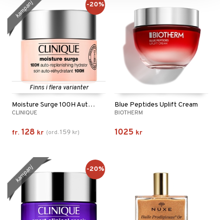
kampanj
-20%
Finns i flera varianter
Moisture Surge 100H Auto Replenishing Hydrator
Blue Peptides Uplift Cream
CLINIQUE
BIOTHERM
128
1025
159
fr.
kr
(
ord.
kr
)
kr
kampanj
-20%