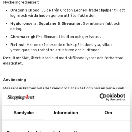
e-up penslar
Nyckelingredienser:
cara
Dragon’s Blood
: Juice från Croton Lecheri-trädet hjälper till att
lugna och vårda huden genom att återfukta den
onskugga
Hyaluronsyra, Squalane & Sheasmör
: Ger intensiv fukt och
näring.
mer
Chromabright™
: Jämnar ut hudton och ger lyster.
er
Retinol
: Har en exfolierande effekt på hudens yta, vilket
ytterligare kan förbättra strukturen och hudtonen
Resultat
: Slät, återfuktad hud med strålande lyster och förbättrad
elasticitet.
Användning
Massera in krämen väl i det rengjorda ansiktet och halsen varje kväll,
låt den absorberas väl.
Använd varje kväll, eller vid behov.
Förvaras torrt i rumstemperatur (<25 ˚C)
Samtycke
Information
Om
Ingredienser
Aqua (Water), Cyclopentasiloxane, Butyrospermum Parkii (Shea