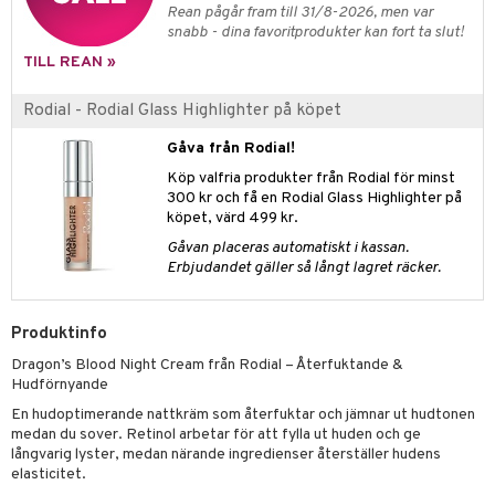
UE
Rean pågår fram till 31/8-2026, men var
mma & Baby
lbehör
oncremer
ndvård
snabb - dina favoritprodukter kan fort ta slut!
 de toilette
nique
änst
TILL REAN »
ling
ling
borttagning
tset
p 10
 & svar
produkter
produkter
produkter
Rodial - Rodial Glass Highlighter på köpet
g 1: Rengöring
rd
produkt
cialprodukter
göring
cialprodukter
Gåva från Rodial!
g 2: Exfoliering
oliering och masker
p
elningen
Köp valfria produkter från Rodial för minst
rum
g 3: Fukt
tvård
sh
300 kr och få en Rodial Glass Highlighter på
tik
köpet, värd 499 kr.
gg & Mustasch
d- och kroppsvård
n
matics Elixir
dd
Gåvan placeras automatiskt i kassan.
produkter
n- och läppvård
cealer
Erbjudandet gäller så långt lagret räcker.
yx
skydd
n
cialprodukter
göring
liner
nique Happy
teg till män
Produktinfo
rum
ndation
nique Happy For Men
oliering
Dragon’s Blood Night Cream från Rodial – Återfuktande &
pstift
t och skydd
Hudförnyande
En hudoptimerande nattkräm som återfuktar och jämnar ut hudtonen
gloss
dvård
medan du sover. Retinol arbetar för att fylla ut huden och ge
långvarig lyster, medan närande ingredienser återställer hudens
liner
ning och rengöring
elasticitet.