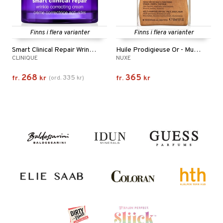
Finns i flera varianter
Finns i flera varianter
Smart Clinical Repair Wrinkle Cream
Huile Prodigieuse Or - Multi Purpose Dry Oil
CLINIQUE
NUXE
268
365
335
fr.
kr
(
ord.
kr
)
fr.
kr