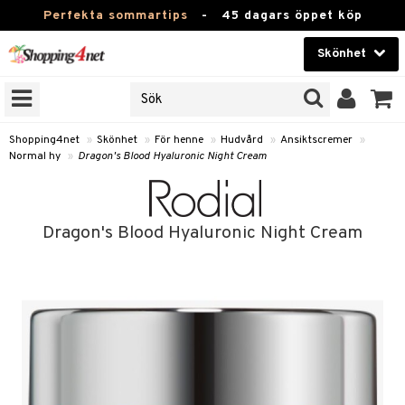
Perfekta sommartips
-
45 dagars öppet köp
Skönhet
RKEN
Skönhet
M BRANDS
T
Kontaktlinser
Shopping4net
»
Skönhet
»
För henne
»
Hudvård
»
Ansiktscremer
»
Normal hy
»
Dragon's Blood Hyaluronic Night Cream
JER
Hälsokost
ODUKTER
Apotek
TKORT
Dragon's Blood Hyaluronic Night Cream
Fitness
e
Hem & Inredning
Leksaker, Barn & Baby
essoarer
rd
Varumärken
lsam
iktscremer
Kampanjer
star / Kammar
 hy