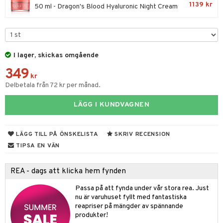
1139 kr
50 ml - Dragon's Blood Hyaluronic Night Cream
 & Gelé
cialprodukter
ymprodukter
tika
t Set
vård
I lager, skickas omgående
d
produkter
m
349
kr
nzer & Highlighter
ppar
ylotion
y spray
en
Delbetala från 72 kr per månad.
cealer
lm
glar
n utan sol
tljus & Rumsdoft
mband
om
LÄGG I KUNDVAGNEN
gad Dagcreme
ppenna
naglar
on
odorant
 de cologne
sband
ndation
pglans
ellack
liner / Kajal
lbehör
chgelé & tvål
 de parfum
hängen
lsam
LÄGG TILL PÅ ÖNSKELISTA
SKRIV RECENSION
apotek
rd
dukter
TIPSA EN VÄN
mer
pstift
elvård
nsar
e-up
vård
 de toilette
gar
ktriska trimmers
iktscremer
gon
vård
ärer
er
mover
ögonfransar
iga
t Set
tset
avfall
n utan sol
ylotion
e
m
REA - dags att klicka hem fynden
uge
lbehör
cara
cetter
ndvård
färg
tset
n utan sol
er shave balm
pa
Passa på att fynda under vår stora rea. Just
nu är varuhuset fyllt med fantastiska
onbryn
borttagning
hampo
sk
odorant
er shave lotion
inser
reapriser på mängder av spännande
produkter!
onskugga
ppsolja
ling produkter
essärer
chgelé & tvål
 de cologne