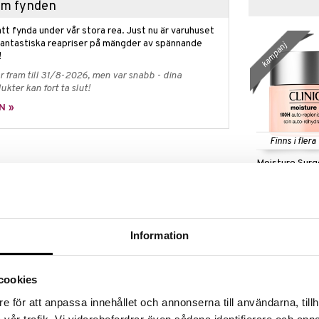
hem fynden
tt fynda under vår stora rea. Just nu är varuhuset
fantastiska reapriser på mängder av spännande
kampanj
!
 fram till 31/8-2026, men var snabb - dina
ukter kan fort ta slut!
N »
Finns i flera
Moisture Sur
e Lift and Firm Day Cream är en anti-aging
Auto Replenis
d en mer effektiv och bra formula.
CLINIQUE
Hydrator
 fyller denna dagkräm på och återställer din hud
128
(
o
fr.
kr
ed en åldersbekämpande 3D FIT-teknik med syfte
ch intensivt återfuktar huden, samt verkar
Information
nsiktskräm är berikad med Ceramider, Tetrapeptider
ig se ett synligt lyft-, uppstramat- och skulpturerat
n fuktgivande hudkräm som också motverkar torr hud,
smälter in i huden.
cookies
e för att anpassa innehållet och annonserna till användarna, tillh
rer efter bara 1 vecka. Huden känns fastare och mer