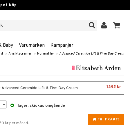
ppet köp
& Baby
Varumärken
Kampanjer
rd
»
Ansiktscremer
»
Normal hy
»
Advanced Ceramide Lift & Firm Day Cream
1295 kr
- Advanced Ceramide Lift & Firm Day Cream
I lager, skickas omgående
FRI FRAKT!
160 kr per månad.