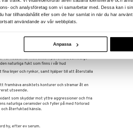
vår trafik. Vi vidarebefordrar även sådana identifierare och anna
nnons- och analysföretag som vi samarbetar med. Dessa kan i sin
der
har tillhandahållit eller som de har samlat in när du har använt
Finns i flera
ik som stärker, återfuktad och stramar åt huden.
ortsatt användande av vår webbplats.
Huile Prodigie
nde formula. Finns både som dag- och nattkräm.
Multi Purpose 
NUXE
ft and Firm Day Cream före omformulering **Baserat
365
Dag- och nattkrämer; 58 kvinnor; 1 vecka.
fr.
kr
Anpassa
r vår hudbarriär mot extern påverkan, samtidigt
 den naturliga fukt som finns i vår hud
fina linjer och rynkor, samt hjälper till att återställa
 att framhäva ansiktets konturer och stramar åt en
urerat utseende.
oxidant som skyddar mot yttre aggressioner och fria
ns naturliga ceramider och fyller på med förlorad
 och återfuktad känsla.
rd hy, efter ev serum.