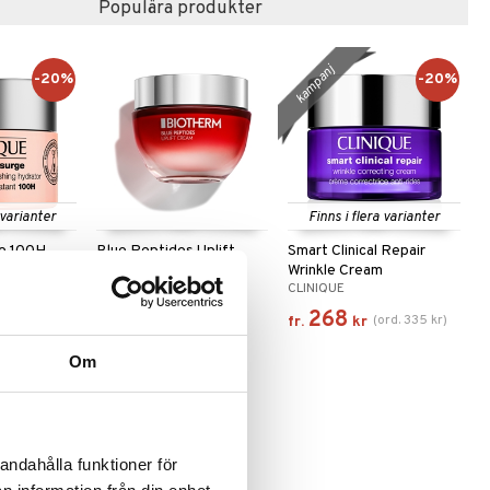
Populära produkter
kampanj
-20%
-20%
 varianter
Finns i flera varianter
ge 100H
Blue Peptides Uplift
Smart Clinical Repair
hing
Cream
Wrinkle Cream
BIOTHERM
CLINIQUE
1025
268
rd.
159
kr
)
(
ord.
335
kr
)
kr
fr.
kr
Om
andahålla funktioner för