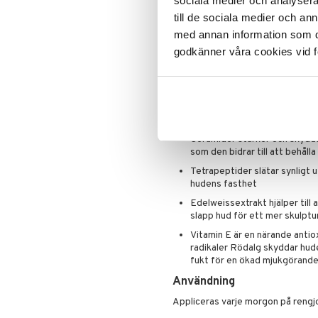
sociala medier och analysera 
Lipgloss
Hudvård
uppstramad.
till de sociala medier och a
Lipliner
Rakning och rengöring
Nu med 5 gånger mer cerami
med annan information som du 
Make-up penslar
Framtagen med en 3D FIT-tekn
godkänner våra cookies vid f
Mascara
Ögonskugga
Ultralätt och snabbabsorbera
Primer
*Baserat på Advanced Ceramide Li
på oberoende konsumentstudie av 
Puder
Huvudingredienser:
Ceramider stärker och skydda
som den bidrar till att behålla
Tetrapeptider slätar synligt ut 
hudens fasthet
Edelweissextrakt hjälper till
slapp hud för ett mer skulpt
Vitamin E är en närande anti
radikaler Rödalg skyddar hude
fukt för en ökad mjukgörande
Användning
Appliceras varje morgon på rengjo