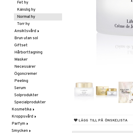
Borstar / Kammar
Fet hy
Elektriska
Känslig hy
stylingverktyg
Normal hy
Gift Set
Torr hy
Håravfall
Ansiktsvård
Hårfärg
Brun utan sol
Ansiktsvatten
Hårkur
Giftset
Ögon makeup remover
Inpackning
Hårborttagning
Rengöring
Leave-in balsam
Masker
Schampo
Necessärer
Styling
Ögoncremer
Torrschampo
Glans & Antifrizz
Peeling
Hårspray
Serum
Lockar
Solprodukter
Värmeskydd
Specialprodukter
Vax & Gelé
Kosmetika
Volymprodukter
Kroppsvård
Gift Set
LÄGG TILL PÅ ÖNSKELISTA
Parfym
Hud
Badprodukter
Smycken
Läppar
Bodylotion
Body spray
Bronzer & Highlighter