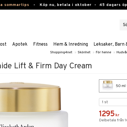
ta sommartips
-
Köp nu, betala i oktober -
45 dagars ö
ost
Apotek
Fitness
Hem & Inredning
Leksaker, Barn 
Shopping4net
»
Skönhet
»
För henne
»
Hudvå
de Lift & Firm Day Cream
50 ml 
1295
kr
Delbetala från 