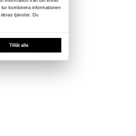
n information från din enhet
 tur kombinera informationen
 deras tjänster. Du
 varianter
use Or -
Dry Oil
Tillåt alla