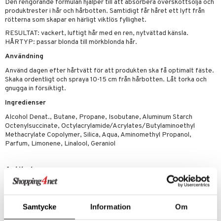
g 1: Rengöring
rd
Den rengörande formulan hjälper till att absorbera överskottsolja och
produkt
produktrester i hår och hårbotten. Samtidigt får håret ett lyft från
cialprodukter
göring
cialprodukter
g 2: Exfoliering
oliering och masker
p
rötterna som skapar en härligt viktlös fyllighet.
elningen
rum
RESULTAT: vackert, luftigt hår med en ren, nytvättad känsla.
g 3: Fukt
tvård
sh
HÅRTYP: passar blonda till mörkblonda hår.
tik
gg & Mustasch
d- och kroppsvård
n
matics Elixir
dd
Användning
produkter
n- och läppvård
cealer
yx
skydd
n
Använd dagen efter hårtvätt för att produkten ska få optimalt fäste.
Skaka ordentligt och spraya 10-15 cm från hårbotten. Låt torka och
cialprodukter
göring
liner
nique Happy
teg till män
gnugga in försiktigt.
rum
ndation
nique Happy For Men
Ingredienser
oliering
Alcohol Denat., Butane, Propane, Isobutane, Aluminum Starch
pstift
t och skydd
Octenylsuccinate, Octylacrylamide/Acrylates/Butylaminoethyl
Methacrylate Copolymer, Silica, Aqua, Aminomethyl Propanol,
gloss
dvård
Parfum, Limonene, Linalool, Geraniol
liner
ning och rengöring
e-up penslar
Artikelnr
CAA01-D9-300-XX-XX
cara
onskugga
Samtycke
Information
Om
Lägsta pris senaste 30 dagarna: 129 kr
mer