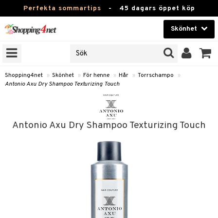
Perfekta sommartips
-
45 dagars öppet köp
Skönhet
RKEN
Skönhet
M BRANDS
T
Kontaktlinser
Shopping4net
»
Skönhet
»
För henne
»
Hår
»
Torrschampo
»
Antonio Axu Dry Shampoo Texturizing Touch
JER
Hälsokost
ODUKTER
Apotek
TKORT
Antonio Axu Dry Shampoo Texturizing Touch
Fitness
e
Hem & Inredning
Leksaker, Barn & Baby
essoarer
Varumärken
lsam
Kampanjer
star / Kammar