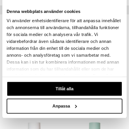
er
Populära produkter
Denna webbplats använder cookies
Vi använder enhetsidentifierare för att anpassa innehållet
-36%
-27%
och annonserna till användarna, tillhandahålla funktioner
för sociala medier och analysera vår trafik. Vi
vidarebefordrar även sådana identifierare och annan
information från din enhet till de sociala medier och
annons- och analysföretag som vi samarbetar med.
Dessa kan i sin tur kombinera informationen med annan
information som du har tillhandahållit eller som de har
samlat in när du har använt deras tjänster. Du godkänner
våra cookies vid fortsatt användande av vår webbplats.
Kisby Dry Shampoo Powder
Good To Go Light (breeze) - Dry Shampoo
KISBY
LÖWENGRIP
Tillåt alla
89
69
139
95
kr
(
ord.
kr
)
kr
(
ord.
kr
)
Anpassa