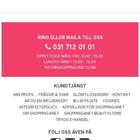
RING ELLER MAILA TILL OSS
031 712 01 01
ÖPPETTIDER: MÅN.-FRE. 9.00 - 15.00
LUNCHSTÄNGT 12.00 - 13.00
INFO@SHOPPING4NET.COM
KUNDTJÄNST
MIN PROFIL
FRÅGOR & SVAR
GLÖMT LÖSENORD
KONTAKT
ÄR DU EN INFLUENCER?
BLI AFFILIATE
COOKIES
INTEGRITETSPOLICY
KÖPVILLKOR FÖR SHOPPING4NET
OM SHOPPING4NET
SHOPPING4NET BEAUTYSTORE
TRYGG E-HANDEL
FÖLJ OSS ÄVEN PÅ