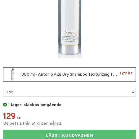
ktriska stylingverktyg
t Set
avfall
färg
kur
ackning
ve-in balsam
129 kr
300 ml - Antonio Axu Dry Shampoo Texturizing Touch
hampo
ling
ns & Antifrizz
rrschampo
I lager, skickas omgående
129
spray
rd
kr
Delbetala från 51 kr per månad.
kar
iktscremer
tika
rmeskydd
LÄGG I KUNDVAGNEN
 hy
iktsvård
t Set
vård