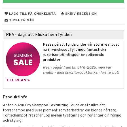
 & Gelé
slig hy
iktsvatten
n utan sol
d
produkter
m
LÄGG TILL PÅ ÖNSKELISTA
SKRIV RECENSION
ymprodukter
mal hy
n makeup remover
tset
nzer & Highlighter
ppar
ylotion
y spray
en
TIPSA EN VÄN
r hy
göring
borttagning
cealer
lm
glar
n utan sol
tljus & Rumsdoft
mband
om
REA - dags att klicka hem fynden
ker
gad Dagcreme
ppenna
naglar
on
odorant
 de cologne
sband
Passa på att fynda under vår stora rea. Just
essärer
ndation
pglans
ellack
liner / Kajal
lbehör
chgelé & tvål
 de parfum
hängen
lsam
apotek
rd
dukter
nu är varuhuset fyllt med fantastiska
reapriser på mängder av spännande
oncremer
mer
pstift
elvård
nsar
e-up
vård
 de toilette
gar
ktriska trimmers
iktscremer
gon
vård
ärer
produkter!
ling
er
mover
ögonfransar
iga
t Set
tset
avfall
n utan sol
ylotion
e
m
Rean pågår fram till 31/8-2026, men var
snabb - dina favoritprodukter kan fort ta slut!
rum
uge
lbehör
cara
cetter
ndvård
färg
tset
n utan sol
er shave balm
pa
TILL REAN »
produkter
onbryn
borttagning
hampo
sk
odorant
er shave lotion
inser
cialprodukter
onskugga
ppsolja
ling produkter
essärer
chgelé & tvål
 de cologne
Produktinfo
UE
mma & Baby
Antonio Axu Dry Shampoo Texturizing Touch är ett ultralätt
lbehör
oncremer
ndvård
 de toilette
nique
torrschampo med ljusa pigment som förbättrar din blonda hårfärg.
änst
ling
ling
Torrschampot fräschar upp mellan tvättarna och förlänger din föning
borttagning
tset
p 10
och styling.
 & svar
produkter
produkter
produkter