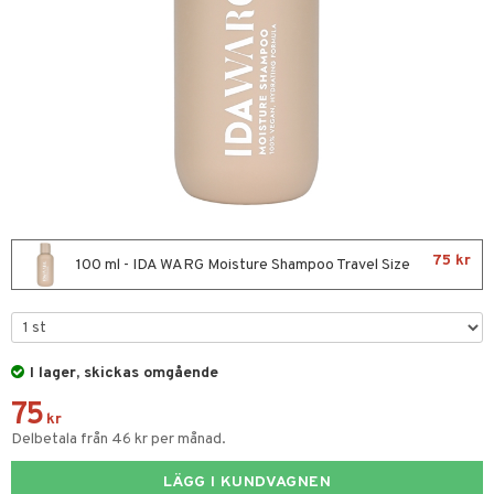
ktriska stylingverktyg
t Set
avfall
färg
kur
ackning
ve-in balsam
75 kr
100 ml - IDA WARG Moisture Shampoo Travel Size
hampo
ling
ns & Antifrizz
rschampo
I lager, skickas omgående
75
spray
rd
kr
Delbetala från 46 kr per månad.
kar
iktscremer
tika
rmeskydd
LÄGG I KUNDVAGNEN
 hy
iktsvård
t Set
vård