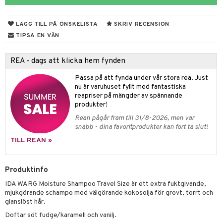
 & Gelé
slig hy
iktsvatten
n utan sol
d
produkter
m
LÄGG TILL PÅ ÖNSKELISTA
SKRIV RECENSION
ymprodukter
mal hy
n makeup remover
tset
nzer & Highlighter
ppar
ylotion
y spray
en
TIPSA EN VÄN
r hy
göring
borttagning
cealer
lm
glar
n utan sol
tljus & Rumsdoft
mband
om
REA - dags att klicka hem fynden
ker
gad Dagcreme
ppenna
naglar
on
odorant
 de cologne
sband
Passa på att fynda under vår stora rea. Just
essärer
ndation
pglans
ellack
liner / Kajal
lbehör
chgelé & tvål
 de parfum
hängen
lsam
apotek
rd
dukter
nu är varuhuset fyllt med fantastiska
reapriser på mängder av spännande
oncremer
mer
pstift
elvård
nsar
e-up
vård
 de toilette
gar
ktriska trimmers
iktscremer
gon
vård
ärer
produkter!
ling
er
mover
ögonfransar
iga
t Set
tset
avfall
n utan sol
ylotion
e
m
Rean pågår fram till 31/8-2026, men var
snabb - dina favoritprodukter kan fort ta slut!
rum
uge
lbehör
cara
cetter
ndvård
färg
tset
n utan sol
er shave balm
pa
TILL REAN »
produkter
onbryn
borttagning
hampo
sk
odorant
er shave lotion
inser
cialprodukter
onskugga
ppsolja
ling produkter
essärer
chgelé & tvål
 de cologne
Produktinfo
UE
mma & Baby
IDA WARG Moisture Shampoo Travel Size är ett extra fuktgivande,
lbehör
oncremer
ndvård
 de toilette
nique
mjukgörande schampo med välgörande kokosolja för grovt, torrt och
änst
ling
ling
glanslöst hår.
borttagning
tset
p 10
 & svar
Doftar söt fudge/karamell och vanilj.
produkter
produkter
produkter