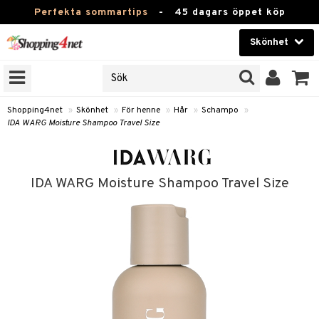
Perfekta sommartips
-
45 dagars öppet köp
Skönhet
RKEN
Skönhet
M BRANDS
T
Kontaktlinser
Shopping4net
»
Skönhet
»
För henne
»
Hår
»
Schampo
»
IDA WARG Moisture Shampoo Travel Size
JER
Hälsokost
ODUKTER
Apotek
TKORT
IDA WARG Moisture Shampoo Travel Size
Fitness
e
Hem & Inredning
Leksaker, Barn & Baby
essoarer
Varumärken
lsam
Kampanjer
star / Kammar