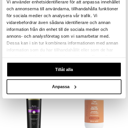
Vi använder enhetsidentifierare för att anpassa innehållet
och annonserna till användarna, tillhandahålla funktioner
er
för sociala medier och analysera vår trafik. Vi
vidarebefordrar även sådana identifierare och annan
information från din enhet till de sociala medier och
annons- och analysföretag som vi samarbetar med.
Dessa kan i sin tur kombinera informationen med annan
Kisby Dry Shampoo Powder
Nioxin Hair Fall Defense Shampoo
information som du har tillhandahållit eller som de har
KISBY
NIOXIN
samlat in när du har använt deras tjänster. Du godkänner
89
249
139
kr
(
ord.
kr
)
kr
våra cookies vid fortsatt användande av vår webbplats.
Tillåt alla
-23%
Anpassa