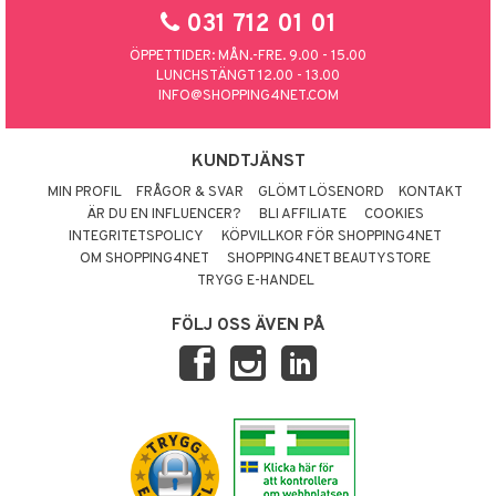
031 712 01 01
ÖPPETTIDER: MÅN.-FRE. 9.00 - 15.00
LUNCHSTÄNGT 12.00 - 13.00
INFO@SHOPPING4NET.COM
KUNDTJÄNST
MIN PROFIL
FRÅGOR & SVAR
GLÖMT LÖSENORD
KONTAKT
ÄR DU EN INFLUENCER?
BLI AFFILIATE
COOKIES
INTEGRITETSPOLICY
KÖPVILLKOR FÖR SHOPPING4NET
OM SHOPPING4NET
SHOPPING4NET BEAUTYSTORE
TRYGG E-HANDEL
FÖLJ OSS ÄVEN PÅ