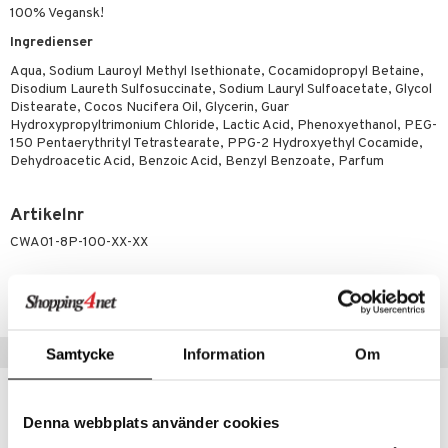
g 1: Rengöring
rd
100% Vegansk!
produkt
cialprodukter
göring
cialprodukter
g 2: Exfoliering
oliering och masker
p
Ingredienser
elningen
rum
g 3: Fukt
tvård
sh
Aqua, Sodium Lauroyl Methyl Isethionate, Cocamidopropyl Betaine,
tik
Disodium Laureth Sulfosuccinate, Sodium Lauryl Sulfoacetate, Glycol
gg & Mustasch
d- och kroppsvård
n
matics Elixir
dd
Distearate, Cocos Nucifera Oil, Glycerin, Guar
Hydroxypropyltrimonium Chloride, Lactic Acid, Phenoxyethanol, PEG-
produkter
n- och läppvård
cealer
yx
skydd
n
150 Pentaerythrityl Tetrastearate, PPG-2 Hydroxyethyl Cocamide,
Dehydroacetic Acid, Benzoic Acid, Benzyl Benzoate, Parfum
cialprodukter
göring
liner
nique Happy
teg till män
rum
ndation
nique Happy For Men
oliering
Artikelnr
pstift
CWA01-8P-100-XX-XX
t och skydd
gloss
dvård
Lägsta pris senaste 30 dagarna: 75 kr
liner
ning och rengöring
e-up penslar
Populära produkter
Samtycke
Information
Om
cara
-36%
onskugga
Denna webbplats använder cookies
mer