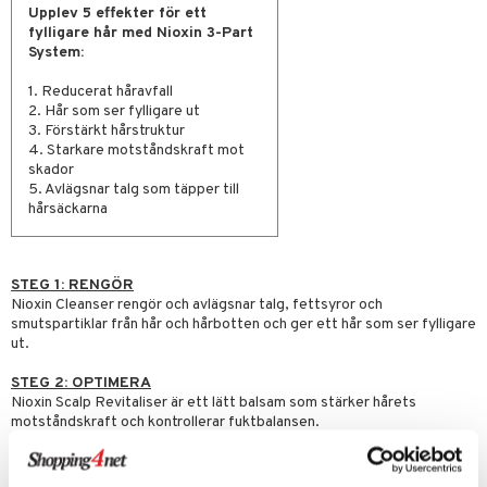
Upplev 5 effekter för ett
fylligare hår med Nioxin 3-Part
er
System:
1. Reducerat håravfall
2. Hår som ser fylligare ut
3. Förstärkt hårstruktur
4. Starkare motståndskraft mot
skador
5. Avlägsnar talg som täpper till
hårsäckarna
STEG 1: RENGÖR
Nioxin Cleanser rengör och avlägsnar talg, fettsyror och
smutspartiklar från hår och hårbotten och ger ett hår som ser fylligare
ut.
STEG 2: OPTIMERA
Nioxin Scalp Revitaliser är ett lätt balsam som stärker hårets
motståndskraft och kontrollerar fuktbalansen.
STEG 3: BEHANDLA
Nioxin Scalp Treatment innehåller antioxidanter och botaniska ämnen