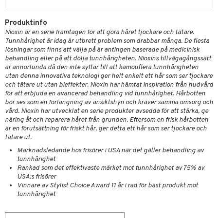
g 1: Rengöring
rd
produkt
cialprodukter
göring
cialprodukter
g 2: Exfoliering
oliering och masker
p
Produktinfo
elningen
rum
Nioxin är en serie framtagen för att göra håret tjockare och tätare.
g 3: Fukt
tvård
sh
Tunnhårighet är idag är utbrett problem som drabbar många. De flesta
tik
gg & Mustasch
lösningar som finns att välja på är antingen baserade på medicinisk
d- och kroppsvård
n
matics Elixir
dd
behandling eller på att dölja tunnhårigheten. Nioxins tillvägagångssätt
produkter
n- och läppvård
cealer
är annorlunda då den inte syftar till att kamouflera tunnhårigheten
yx
skydd
n
utan denna innovativa teknologi ger helt enkelt ett hår som ser tjockare
cialprodukter
göring
liner
nique Happy
och tätare ut utan bieffekter. Nioxin har hämtat inspiration från hudvård
teg till män
för att erbjuda en avancerad behandling vid tunnhårighet. Hårbotten
rum
ndation
nique Happy For Men
oliering
bör ses som en förlängning av ansiktshyn och kräver samma omsorg och
vård. Nioxin har utvecklat en serie produkter avsedda för att stärka, ge
pstift
t och skydd
näring åt och reparera håret från grunden. Eftersom en frisk hårbotten
är en förutsättning för friskt hår, ger detta ett hår som ser tjockare och
gloss
dvård
tätare ut.
liner
Marknadsledande hos frisörer i USA när det gäller behandling av
ning och rengöring
tunnhårighet
e-up penslar
Rankad som det effektivaste märket mot tunnhårighet av 75% av
USA:s frisörer
cara
Vinnare av Stylist Choice Award 11 år i rad för bäst produkt mot
tunnhårighet
onskugga
mer