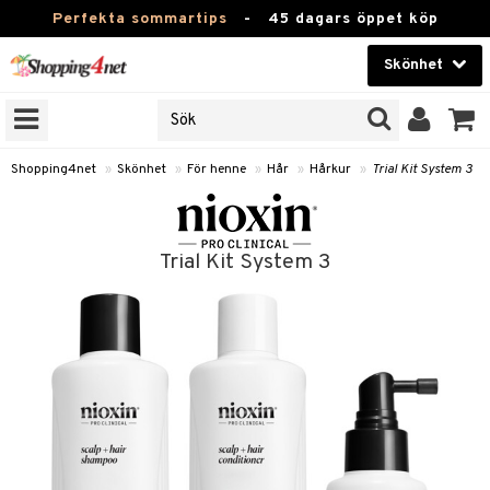
Perfekta sommartips
-
45 dagars öppet köp
Skönhet
RKEN
Skönhet
M BRANDS
T
Kontaktlinser
Shopping4net
»
Skönhet
»
För henne
»
Hår
»
Hårkur
»
Trial Kit System 3
JER
Hälsokost
ODUKTER
Apotek
Trial Kit System 3
TKORT
Fitness
e
Hem & Inredning
Leksaker, Barn & Baby
essoarer
Varumärken
lsam
Kampanjer
star / Kammar