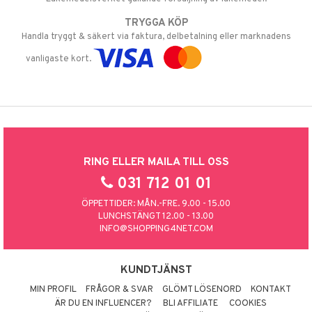
TRYGGA KÖP
Handla tryggt & säkert via faktura, delbetalning eller marknadens
vanligaste kort.
RING ELLER MAILA TILL OSS
031 712 01 01
ÖPPETTIDER: MÅN.-FRE. 9.00 - 15.00
LUNCHSTÄNGT 12.00 - 13.00
INFO@SHOPPING4NET.COM
KUNDTJÄNST
MIN PROFIL
FRÅGOR & SVAR
GLÖMT LÖSENORD
KONTAKT
ÄR DU EN INFLUENCER?
BLI AFFILIATE
COOKIES