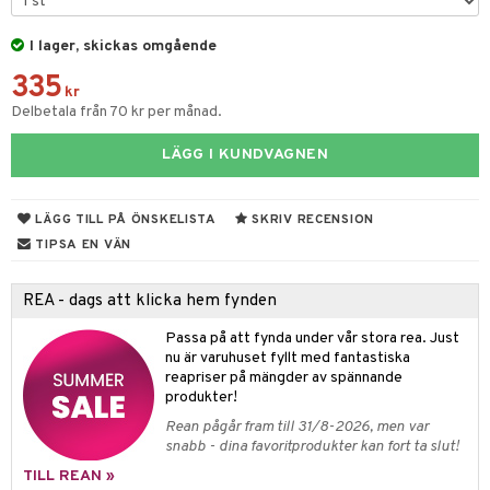
 & Gelé
slig hy
iktsvatten
n utan sol
d
produkter
m
I lager, skickas omgående
ymprodukter
mal hy
n makeup remover
tset
nzer & Highlighter
ppar
ylotion
y spray
en
335
kr
r hy
göring
borttagning
cealer
lm
glar
n utan sol
tljus & Rumsdoft
mband
om
Delbetala från 70 kr per månad.
ker
gad Dagcreme
ppenna
naglar
on
odorant
 de cologne
sband
LÄGG I KUNDVAGNEN
essärer
ndation
pglans
ellack
liner / Kajal
lbehör
chgelé & tvål
 de parfum
hängen
lsam
apotek
rd
dukter
oncremer
mer
pstift
elvård
nsar
e-up
vård
 de toilette
gar
ktriska trimmers
LÄGG TILL PÅ ÖNSKELISTA
SKRIV RECENSION
iktscremer
gon
vård
ärer
TIPSA EN VÄN
ling
er
mover
ögonfransar
iga
t Set
tset
avfall
n utan sol
ylotion
e
m
rum
uge
lbehör
cara
cetter
ndvård
färg
tset
n utan sol
er shave balm
pa
REA - dags att klicka hem fynden
produkter
onbryn
borttagning
hampo
sk
odorant
er shave lotion
inser
Passa på att fynda under vår stora rea. Just
nu är varuhuset fyllt med fantastiska
cialprodukter
onskugga
ppsolja
ling produkter
essärer
chgelé & tvål
 de cologne
UE
reapriser på mängder av spännande
produkter!
mma & Baby
lbehör
oncremer
ndvård
 de toilette
nique
Rean pågår fram till 31/8-2026, men var
änst
ling
ling
borttagning
snabb - dina favoritprodukter kan fort ta slut!
tset
p 10
 & svar
TILL REAN »
produkter
produkter
produkter