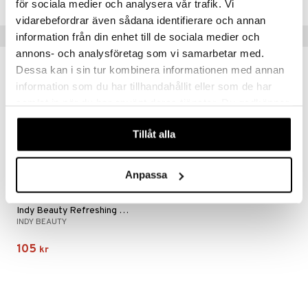
för sociala medier och analysera vår trafik. Vi
vidarebefordrar även sådana identifierare och annan
er
Tips till dig
information från din enhet till de sociala medier och
annons- och analysföretag som vi samarbetar med.
Dessa kan i sin tur kombinera informationen med annan
information som du har tillhandahållit eller som de har
samlat in när du har använt deras tjänster. Du godkänner
våra cookies vid fortsatt användande av vår webbplats.
Tillåt alla
Anpassa
Indy Beauty Refreshing Squalane Dry Shampoo
INDY BEAUTY
105
kr