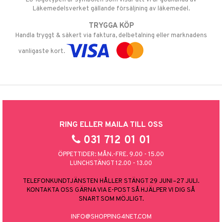
Läkemedelsverket gällande försäljning av läkemedel.
TRYGGA KÖP
Handla tryggt & säkert via faktura, delbetalning eller marknadens
vanligaste kort.
RING ELLER MAILA TILL OSS
031 712 01 01
ÖPPETTIDER: MÅN.-FRE. 9.00 - 15.00
LUNCHSTÄNGT 12.00 - 13.00
TELEFONKUNDTJÄNSTEN HÅLLER STÄNGT 29 JUNI–27 JULI.
KONTAKTA OSS GÄRNA VIA E-POST SÅ HJÄLPER VI DIG SÅ
SNART SOM MÖJLIGT.
INFO@SHOPPING4NET.COM