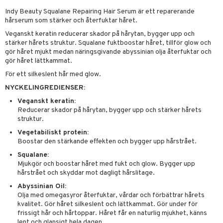
 & Gelé
Indy Beauty Squalane Repairing Hair Serum är ett reparerande
slig hy
iktsvatten
n utan sol
d
produkter
m
hårserum som stärker och återfuktar håret.
ymprodukter
mal hy
n makeup remover
tset
nzer & Highlighter
ppar
ylotion
y spray
en
Veganskt keratin reducerar skador på hårytan, bygger upp och
stärker hårets struktur. Squalane fuktboostar håret, tillför glow och
r hy
göring
borttagning
cealer
lm
glar
n utan sol
tljus & Rumsdoft
mband
om
gör håret mjukt medan näringsgivande abyssinian olja återfuktar och
gör håret lättkammat.
ker
gad Dagcreme
ppenna
naglar
on
odorant
 de cologne
sband
För ett silkeslent hår med glow.
essärer
ndation
pglans
ellack
liner / Kajal
lbehör
chgelé & tvål
 de parfum
hängen
lsam
apotek
rd
dukter
NYCKELINGREDIENSER:
oncremer
mer
pstift
elvård
nsar
e-up
vård
 de toilette
gar
ktriska trimmers
iktscremer
gon
vård
ärer
Veganskt keratin:
Reducerar skador på hårytan, bygger upp och stärker hårets
ling
er
mover
ögonfransar
iga
t Set
tset
avfall
n utan sol
ylotion
e
m
struktur.
rum
uge
lbehör
cara
cetter
ndvård
Vegetabiliskt protein:
färg
tset
n utan sol
er shave balm
pa
Boostar den stärkande effekten och bygger upp hårstrået.
produkter
onbryn
borttagning
hampo
sk
odorant
er shave lotion
inser
Squalane:
Mjukgör och boostar håret med fukt och glow. Bygger upp
cialprodukter
onskugga
ppsolja
ling produkter
essärer
chgelé & tvål
 de cologne
UE
hårstrået och skyddar mot dagligt hårslitage.
mma & Baby
lbehör
oncremer
ndvård
Abyssinian Oil:
 de toilette
nique
Olja med omegasyror återfuktar, vårdar och förbättrar hårets
änst
ling
ling
borttagning
tset
kvalitet. Gör håret silkeslent och lättkammat. Gör under för
p 10
frissigt hår och hårtoppar. Håret får en naturlig mjukhet, känns
 & svar
produkter
produkter
produkter
lent och glansigt hela dagen.