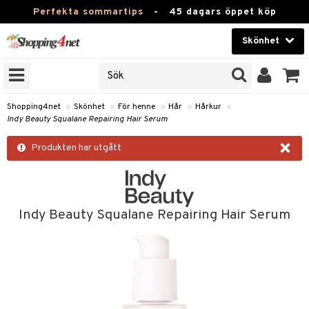
Perfekta sommartips
-
45 dagars öppet köp
Skönhet
RKEN
Skönhet
M BRANDS
T
Kontaktlinser
Shopping4net
»
Skönhet
»
För henne
»
Hår
»
Hårkur
»
Indy Beauty Squalane Repairing Hair Serum
JER
Hälsokost
×
ODUKTER
Produkten har utgått
Apotek
TKORT
Fitness
e
Hem & Inredning
Indy Beauty Squalane Repairing Hair Serum
Leksaker, Barn & Baby
essoarer
Varumärken
lsam
Kampanjer
star / Kammar