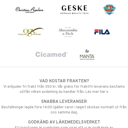
VAD KOSTAR FRAKTEN?
Vi erbjuder fri frakt från 350 kr. Vår gräns för fraktfri leverans bestäms
utifån vilken avdelning du handlar från. Läs mer här »
SNABBA LEVERANSER
Beställningar lagda före 14:00 (gäller varor i lager) skickas normalt ut från
oss samma dag.
GODKÄND AV LÄKEMEDELSVERKET
EU-logotypen är symbolen som visar att vi är godkända av