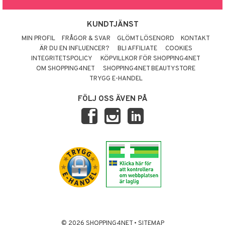
KUNDTJÄNST
MIN PROFIL
FRÅGOR & SVAR
GLÖMT LÖSENORD
KONTAKT
ÄR DU EN INFLUENCER?
BLI AFFILIATE
COOKIES
INTEGRITETSPOLICY
KÖPVILLKOR FÖR SHOPPING4NET
OM SHOPPING4NET
SHOPPING4NET BEAUTYSTORE
TRYGG E-HANDEL
FÖLJ OSS ÄVEN PÅ
© 2026 SHOPPING4NET
•
SITEMAP